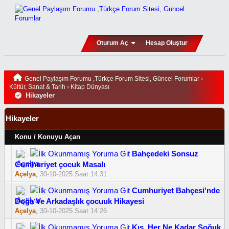
Oturum Aç
Hesap Oluştur
Genel Paylaşım Forumu ,Türkçe Forum Sitesi, Güncel Forumlar
›
Kültür, Sanat & Tarih
›
Kitap Dünyası
Hikayeler
Hikayeler
Konu
/
Konuyu Açan
Bahçedeki Sonsuz
Cumhuriyet çocuk Masalı
Açelya
,
30-10-2025 Saat 14:31
Cumhuriyet Bahçesi'nde
Doğa Ve Arkadaşlık çocuuk Hikayesi
Açelya
,
30-10-2025 Saat 14:26
Kış, Her Ne Kadar Soğuk