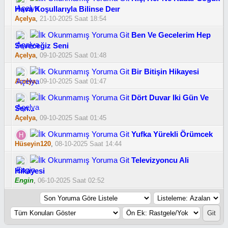
Hava Koşullarıyla Bilinse Deır
Açelya
,
21-10-2025 Saat 18:54
Ben Ve Gecelerim Hep
Seveceğiz Seni
Açelya
,
09-10-2025 Saat 01:48
Bir Bitişin Hikayesi
Açelya
,
09-10-2025 Saat 01:47
Dört Duvar Iki Gün Ve
Sen...
Açelya
,
09-10-2025 Saat 01:45
Yufka Yürekli Örümcek
Hüseyin120
,
08-10-2025 Saat 14:44
Televizyoncu Ali
Hikayesi
Engin
,
06-10-2025 Saat 02:52