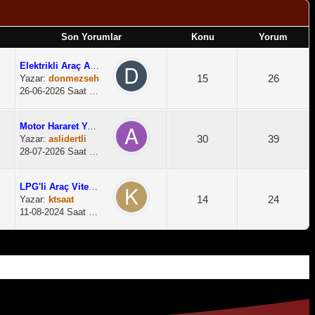
Son Yorumlar
Konu
Yorum
Elektrikli Araç Almak Ist...
15
26
Yazar:
donmezseh
26-06-2026 Saat 13:02
Motor Hararet Yaparsa Ne ...
30
39
Yazar:
aslidertli
28-07-2026 Saat 15:06
LPG'li Araç Vitesi Boşa A...
14
24
Yazar:
ktsaat
11-08-2024 Saat 14:04