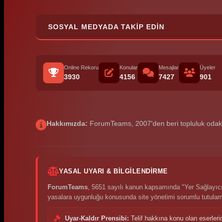
SOSYAL MEDYADA TAKIP EDIN
Online Rekoru
Konular
Mesajlar
Üyeler
3930
4156
7427
901
Hakkımızda:
ForumTeams, 2007'den beri topluluk odaklı p
YASAL UYARI & BILGILENDIRME
ForumTeams
, 5651 sayılı kanun kapsamında "Yer Sağlayıcı"
yasalara uygunluğu konusunda site yönetimi sorumlu tutula
Uyar-Kaldır Prensibi:
Telif hakkına konu olan eserleri