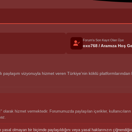
Forum'a Son Kayıt Olan Üye
oxo768 / Aramıza Hoş Ge
aylaşım vizyonuyla hizmet veren Türkiye'nin köklü platformlarından biri
 olarak hizmet vermektedir. Forumumuzda paylaşılan içerikler, kullanıcıların 
maz.
n yasal olmayan bir biçimde paylaşıldığını veya yasal haklarınızın çiğnendiğ