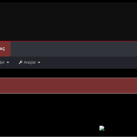
 AÇ
ğer
Araçlar