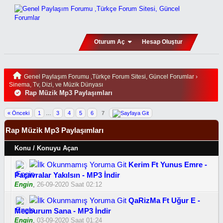
Oturum Aç
Hesap Oluştur
Genel Paylaşım Forumu ,Türkçe Forum Sitesi, Güncel Forumlar
›
Sinema, Tv, Dizi, ve Müzik Dünyası
Rap Müzik Mp3 Paylaşımları
« Önceki
1
…
3
4
5
6
7
Rap Müzik Mp3 Paylaşımları
Konu
/
Konuyu Açan
Kerim Ft Yunus Emre -
Paçavralar Yakılsın - MP3 İndir
Engin
,
26-09-2020 Saat 02:12
QaRizMa Ft Uğur E -
Mecburum Sana - MP3 İndir
Engin
,
03-09-2020 Saat 01:24