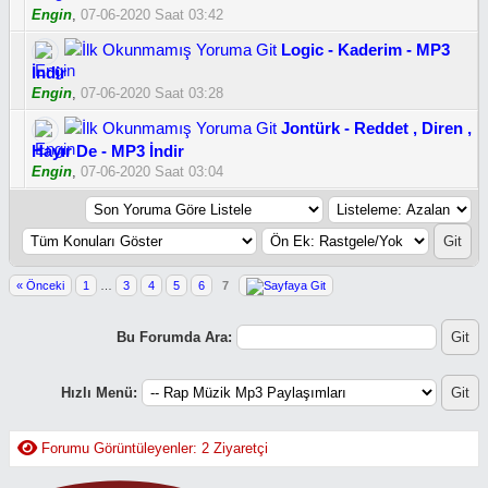
Engin
,
07-06-2020 Saat 03:42
Logic - Kaderim - MP3
İndir
Engin
,
07-06-2020 Saat 03:28
Jontürk - Reddet , Diren ,
Hayır De - MP3 İndir
Engin
,
07-06-2020 Saat 03:04
« Önceki
1
…
3
4
5
6
7
Bu Forumda Ara:
Hızlı Menü:
Forumu Görüntüleyenler: 2 Ziyaretçi