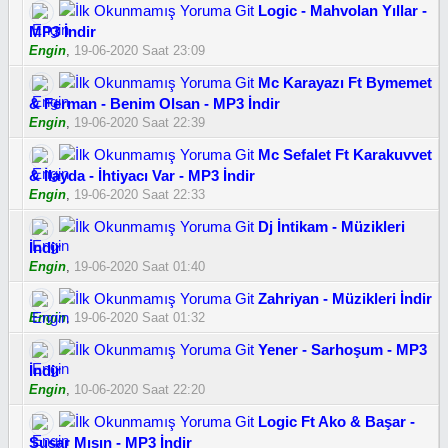
Logic - Mahvolan Yıllar -
MP3 İndir
Engin
,
19-06-2020 Saat 23:09
Mc Karayazı Ft Bymemet
& Ferman - Benim Olsan - MP3 İndir
Engin
,
19-06-2020 Saat 22:39
Mc Sefalet Ft Karakuvvet
& İlayda - İhtiyacı Var - MP3 İndir
Engin
,
19-06-2020 Saat 22:33
Dj İntikam - Müzikleri
İndir
Engin
,
19-06-2020 Saat 01:40
Zahriyan - Müzikleri İndir
Engin
,
19-06-2020 Saat 01:32
Yener - Sarhoşum - MP3
İndir
Engin
,
10-06-2020 Saat 22:20
Logic Ft Ako & Başar -
Susar Mısın - MP3 İndir