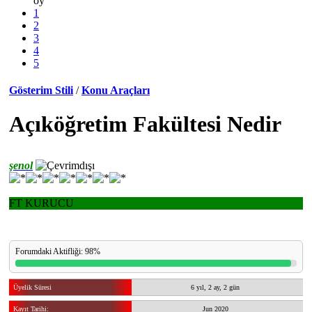
oy
1
2
3
4
5
Gösterim Stili
/
Konu Araçları
Açıköğretim Fakültesi Nedir
şenol
FT KURUCU
Forumdaki Aktifliği: 98%
Üyelik Süresi
6 yıl, 2 ay, 2 gün
Kayıt Tarihi:
Jun 2020