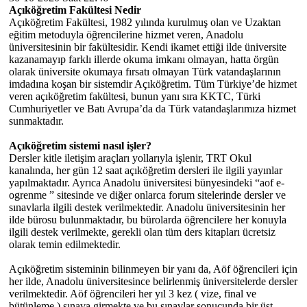
Açıköğretim Fakültesi Nedir
Açıköğretim Fakültesi, 1982 yılında kurulmuş olan ve Uzaktan
eğitim metoduyla öğrencilerine hizmet veren, Anadolu
üniversitesinin bir fakültesidir. Kendi ikamet ettiği ilde üniversite
kazanamayıp farklı illerde okuma imkanı olmayan, hatta örgün
olarak üniversite okumaya fırsatı olmayan Türk vatandaşlarının
imdadına koşan bir sistemdir Açıköğretim. Tüm Türkiye’de hizmet
veren açıköğretim fakültesi, bunun yanı sıra KKTC, Türki
Cumhuriyetler ve Batı Avrupa’da da Türk vatandaşlarımıza hizmet
sunmaktadır.
Açıköğretim sistemi nasıl işler?
Dersler kitle iletişim araçları yollarıyla işlenir, TRT Okul
kanalında, her gün 12 saat açıköğretim dersleri ile ilgili yayınlar
yapılmaktadır. Ayrıca Anadolu üniversitesi bünyesindeki “aof e-
ogrenme ” sitesinde ve diğer onlarca forum sitelerinde dersler ve
sınavlarla ilgili destek verilmektedir. Anadolu üniversitesinin her
ilde bürosu bulunmaktadır, bu bürolarda öğrencilere her konuyla
ilgili destek verilmekte, gerekli olan tüm ders kitapları ücretsiz
olarak temin edilmektedir.
Açıköğretim sisteminin bilinmeyen bir yanı da, Aöf öğrencileri için
her ilde, Anadolu üniversitesince belirlenmiş üniversitelerde dersler
verilmektedir. Aöf öğrencileri her yıl 3 kez ( vize, final ve
bütünleme ) sınava girmekte ve bu sınavlar sonucunda bir üst