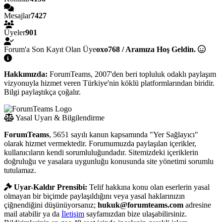
Mesajlar
7427
Üyeler
901
Forum'a Son Kayıt Olan Üye
oxo768 / Aramıza Hoş Geldin.
Hakkımızda:
ForumTeams, 2007'den beri topluluk odaklı paylaşım
vizyonuyla hizmet veren Türkiye'nin köklü platformlarından biridir.
Bilgi paylaştıkça çoğalır.
Yasal Uyarı & Bilgilendirme
ForumTeams
, 5651 sayılı kanun kapsamında "Yer Sağlayıcı"
olarak hizmet vermektedir. Forumumuzda paylaşılan içerikler,
kullanıcıların kendi sorumluluğundadır. Sitemizdeki içeriklerin
doğruluğu ve yasalara uygunluğu konusunda site yönetimi sorumlu
tutulamaz.
Uyar-Kaldır Prensibi:
Telif hakkına konu olan eserlerin yasal
olmayan bir biçimde paylaşıldığını veya yasal haklarınızın
çiğnendiğini düşünüyorsanız;
hukuk@forumteams.com
adresine
mail atabilir ya da
İletişim
sayfamızdan bize ulaşabilirsiniz.