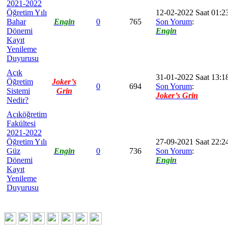
2021-2022
Öğretim Yılı
12-02-2022 Saat 01:2
Bahar
Engin
0
765
Son Yorum
:
Dönemi
Engin
Kayıt
Yenileme
Duyurusu
Açık
31-01-2022 Saat 13:1
Öğretim
Joker’s
0
694
Son Yorum
:
Sistemi
Grin
Joker’s Grin
Nedir?
Açıköğretim
Fakültesi
2021-2022
Öğretim Yılı
27-09-2021 Saat 22:2
Güz
Engin
0
736
Son Yorum
:
Dönemi
Engin
Kayıt
Yenileme
Duyurusu