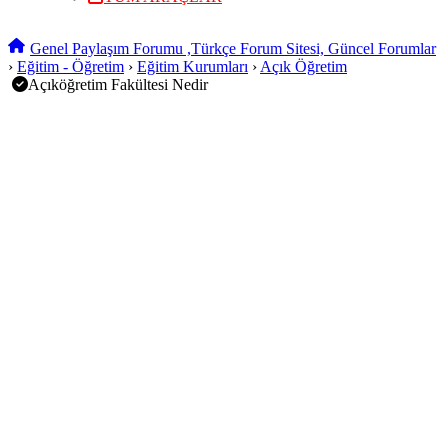
Genel Paylaşım Forumu ,Türkçe Forum Sitesi, Güncel Forumlar
›
Eğitim - Öğretim
›
Eğitim Kurumları
›
Açık Öğretim
Açıköğretim Fakültesi Nedir