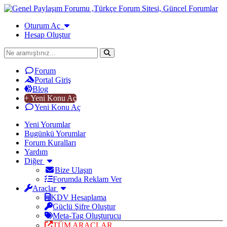
Oturum Aç
Hesap Oluştur
Forum
Portal Giriş
Blog
+ Yeni Konu Aç
Yeni Konu Aç
Yeni Yorumlar
Bugünkü Yorumlar
Forum Kuralları
Yardım
Diğer
Bize Ulaşın
Forumda Reklam Ver
Araçlar
KDV Hesaplama
Güçlü Şifre Oluştur
Meta-Tag Oluşturucu
TÜM ARAÇLAR