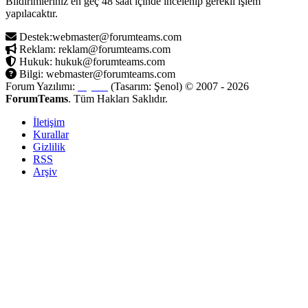
Bildirimleriniz en geç 48 saat içinde incelenip gerekli işlem
yapılacaktır.
Destek:webmaster@forumteams.com
Reklam: reklam@forumteams.com
Hukuk: hukuk@forumteams.com
Bilgi: webmaster@forumteams.com
Forum Yazılımı:
MyBB
(Tasarım: Şenol) © 2007 - 2026
ForumTeams
. Tüm Hakları Saklıdır.
İletişim
Kurallar
Gizlilik
RSS
Arşiv