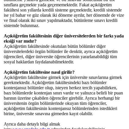
sınıflara geçmekte yada geçememektedir. Fakat açıköğretim
fakültesi son yıllarda kredili sisteme geçmektedir, kredili sistemde
ise yıl bahar ve güz olarak iki döneme ayrılır, her dönemde de vize
ve final olarak iki sınav yapılmaktadır, bütünleme sınavı kredili
sistemde bulunmaz.
Açıköğretim fakültesinin diğer üniversitelerden bir farkı yada
eksiği var mıdır?
Açıköğretim fakültesinde okutulan bütün bölümler diğer
üniversitelerdeki örgün bölümler ile denktir, ayrıca açıköğretim
öğrencileri, diğer üniversite öğrencilerinin yararlanabildiği tüm
sosyal haklardan faydalanabilmektedir.
Açıköğretim fakültesine nasıl girilir?
Açıköğretim fakültesine girmek için üniversite sınavlarına girmek
gerekmektedir. Açıköğretim fakültesindeki bazı bölümler
kontenjansız bölümler olup, isteyen herkez tercih yapabilirken,
bazı bölümlerde kontenjan sınırı vardır ve yalnızca belirli bir puan
barının üzerine çıkabilen öğrenciler girebilir. Ayrıca herhangi bir
üniversitenin örgün bölümlerinde okuyan tüm öğrenciler,
açıköğretim fakültesinin kontenjansız bölümlerinden istedikleri
birine, üniversite sınavına girmeden kayıt olabilir.
Ayrıca daha detaylı bilgi almak