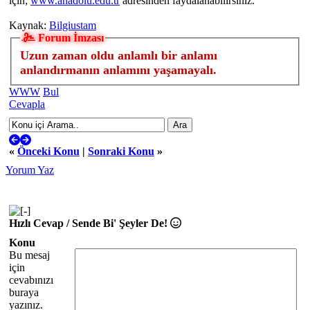
için;
www.anadolu.edu.tr
adresinden faydalanabilirsiniz.
Kaynak:
Bilgiustam
Forum İmzası
Uzun zaman oldu anlamlı bir anlamı
anlandırmanın anlamını yaşamayalı.
WWW
Bul
Cevapla
«
Önceki Konu
|
Sonraki Konu
»
Yorum Yaz
Hızlı Cevap / Sende Bi' Şeyler De!
Konu
Bu mesaj
için
cevabınızı
buraya
yazınız.