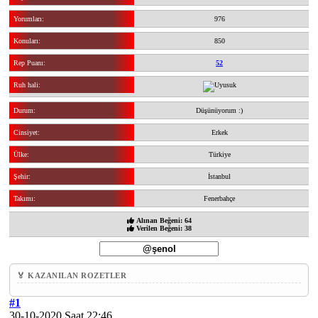
Yorumları:
976
Konuları:
850
Rep Puanı:
52
Ruh hali:
Durum:
Düşünüyorum :)
Cinsiyet:
Erkek
Ülke:
Türkiye
Şehir:
İstanbul
Takımı:
Fenerbahçe
Alınan Beğeni: 64
Verilen Beğeni: 38
🏅 KAZANILAN ROZETLER
#1
30-10-2020 Saat 22:46