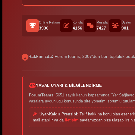
Online Rekoru
Konular
Mesajlar
Üyeler
3930
4156
7427
901
Hakkımızda:
ForumTeams, 2007'den beri topluluk odaklı p
YASAL UYARI & BILGILENDIRME
ForumTeams
, 5651 sayılı kanun kapsamında "Yer Sağlayıcı"
yasalara uygunluğu konusunda site yönetimi sorumlu tutula
Uyar-Kaldır Prensibi:
Telif hakkına konu olan eserleri
mail atabilir ya da
İletişim
sayfamızdan bize ulaşabilirsiniz.