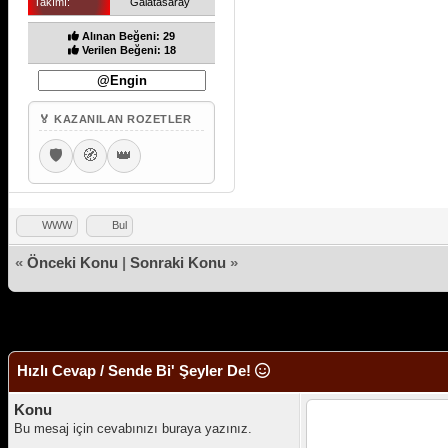
Takımı:
Galatasaray
Alınan Beğeni: 29
Verilen Beğeni: 18
🏅 KAZANILAN ROZETLER
🛡️
🧭
👑
WWW
Bul
«
Önceki Konu
|
Sonraki Konu
»
Hızlı Cevap / Sende Bi' Şeyler De!
Konu
Bu mesaj için cevabınızı buraya yazınız.