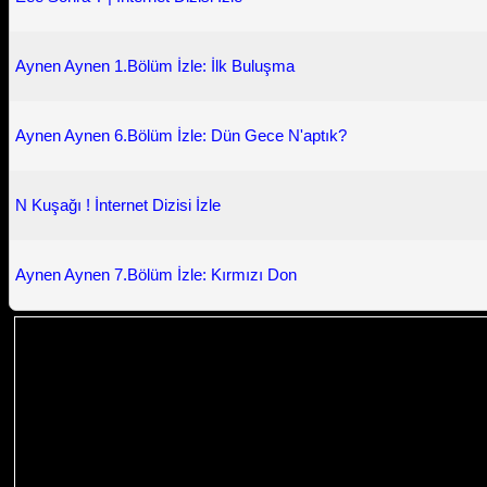
Aynen Aynen 1.Bölüm İzle: İlk Buluşma
Aynen Aynen 6.Bölüm İzle: Dün Gece N'aptık?
N Kuşağı ! İnternet Dizisi İzle
Aynen Aynen 7.Bölüm İzle: Kırmızı Don