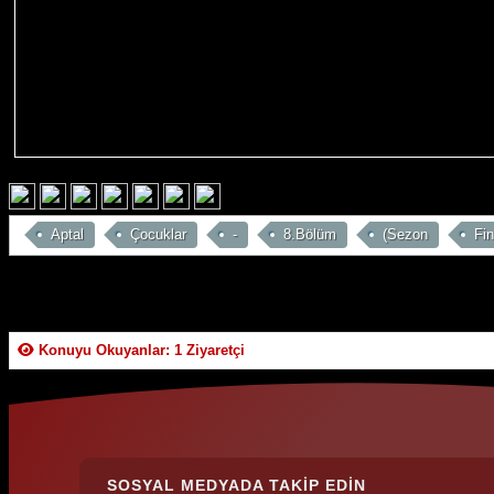
Aptal
Çocuklar
-
8.Bölüm
(Sezon
Fin
Konuyu Okuyanlar: 1 Ziyaretçi
SOSYAL MEDYADA TAKIP EDIN