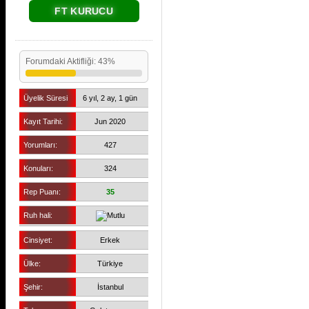
FT KURUCU
Forumdaki Aktifliği: 43%
Üyelik Süresi
6 yıl, 2 ay, 1 gün
Kayıt Tarihi:
Jun 2020
Yorumları:
427
Konuları:
324
Rep Puanı:
35
Ruh hali:
Cinsiyet:
Erkek
Ülke:
Türkiye
Şehir:
İstanbul