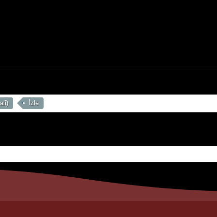
ali)
İzle