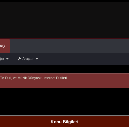
 AÇ
ğer
Araçlar
Tv, Dizi, ve Müzik Dünyası
›
İnternet Dizileri
Konu Bilgileri