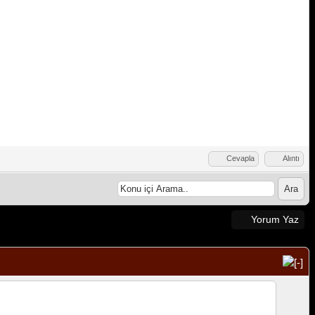
Cevapla
Alıntı
Yorum Yaz