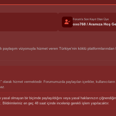
Forum'a Son Kayıt Olan Üye
oxo768 / Aramıza Hoş Ge
aylaşım vizyonuyla hizmet veren Türkiye'nin köklü platformlarından biri
 olarak hizmet vermektedir. Forumumuzda paylaşılan içerikler, kullanıcıların 
maz.
n yasal olmayan bir biçimde paylaşıldığını veya yasal haklarınızın çiğnendiğ
 Bildirimleriniz en geç 48 saat içinde incelenip gerekli işlem yapılacaktır.