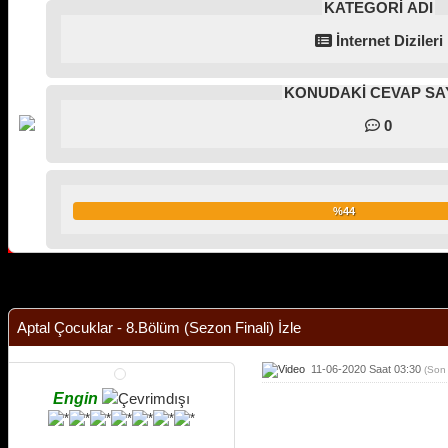
KATEGORİ ADI
İnternet Dizileri
KONUDAKİ CEVAP SAY
0
%44
Derecelendirme: 0/5 - 0 oy
1
2
3
4
5
Aptal Çocuklar - 8.Bölüm (Sezon Finali) İzle
11-06-2020 Saat 03:30
(Son
Engin