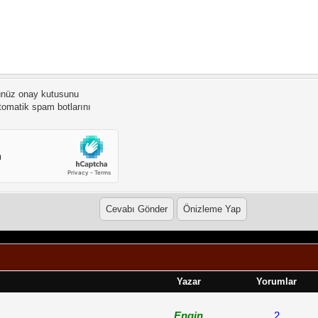
ünüz onay kutusunu
otomatik spam botlarını
Yazar
Yorumlar
Engin
2