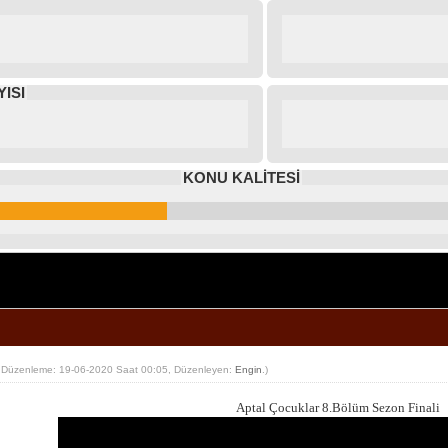
ISI
KONU KALİTESİ
 Düzenleme: 19-06-2020 Saat 00:05, Düzenleyen:
Engin
.)
Aptal Çocuklar 8.Bölüm Sezon Finali