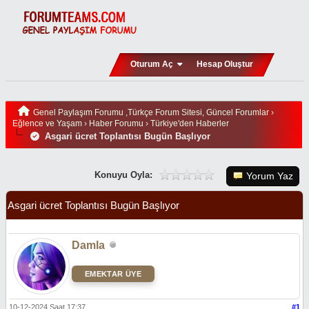
Oturum Aç
Hesap Oluştur
Genel Paylaşım Forumu ,Türkçe Forum Sitesi, Güncel Forumlar
›
Eğlence ve Yaşam
›
Haber Forumu
›
Türkiye'den Haberler
Asgari ücret Toplantısı Bugün Başlıyor
Konuyu Oyla:
Yorum Yaz
Asgari ücret Toplantısı Bugün Başlıyor
Damla
EMEKTAR ÜYE
10-12-2024 Saat 17:37
#1