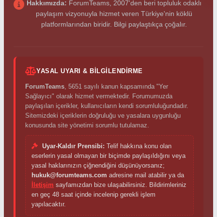
Hakkımızda:
ForumTeams, 2007'den beri topluluk odaklı
paylaşım vizyonuyla hizmet veren Türkiye'nin köklü
platformlarından biridir. Bilgi paylaştıkça çoğalır.
YASAL UYARI & BILGILENDIRME
ForumTeams
, 5651 sayılı kanun kapsamında "Yer
Sağlayıcı" olarak hizmet vermektedir. Forumumuzda
paylaşılan içerikler, kullanıcıların kendi sorumluluğundadır.
Sitemizdeki içeriklerin doğruluğu ve yasalara uygunluğu
konusunda site yönetimi sorumlu tutulamaz.
Uyar-Kaldır Prensibi:
Telif hakkına konu olan
eserlerin yasal olmayan bir biçimde paylaşıldığını veya
yasal haklarınızın çiğnendiğini düşünüyorsanız;
hukuk@forumteams.com
adresine mail atabilir ya da
İletişim
sayfamızdan bize ulaşabilirsiniz. Bildirimleriniz
en geç 48 saat içinde incelenip gerekli işlem
yapılacaktır.