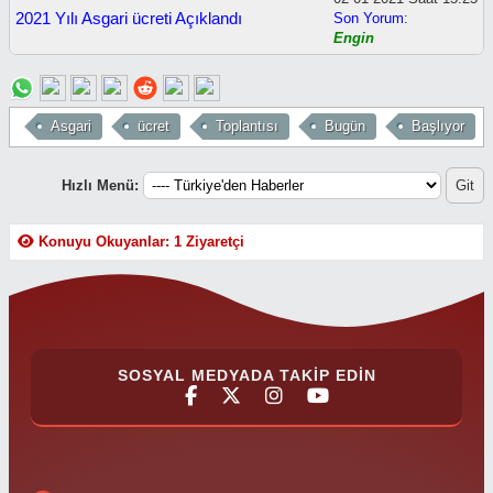
2021 Yılı Asgari ücreti Açıklandı
Son Yorum
:
Engin
Asgari
ücret
Toplantısı
Bugün
Başlıyor
Hızlı Menü:
Konuyu Okuyanlar: 1 Ziyaretçi
SOSYAL MEDYADA TAKIP EDIN