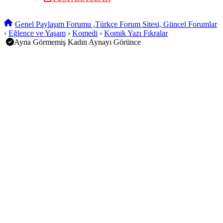
Genel Paylaşım Forumu ,Türkçe Forum Sitesi, Güncel Forumlar
›
Eğlence ve Yaşam
›
Komedi
›
Komik Yazı Fıkralar
Ayna Görmemiş Kadın Aynayı Görünce