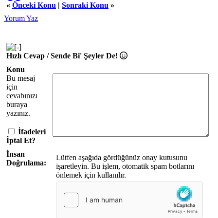
«
Önceki Konu
|
Sonraki Konu
»
Yorum Yaz
Hızlı Cevap / Sende Bi' Şeyler De!
Konu
Bu mesaj
için
cevabınızı
buraya
yazınız.
İfadeleri
İptal Et?
İnsan
Lütfen aşağıda gördüğünüz onay kutusunu
Doğrulama:
işaretleyin. Bu işlem, otomatik spam botlarını
önlemek için kullanılır.