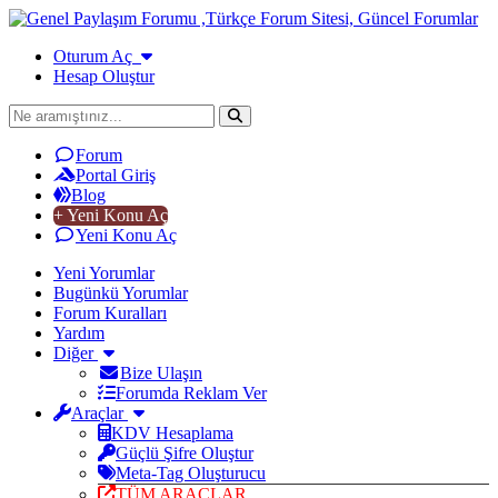
Oturum Aç
Hesap Oluştur
Forum
Portal Giriş
Blog
+ Yeni Konu Aç
Yeni Konu Aç
Yeni Yorumlar
Bugünkü Yorumlar
Forum Kuralları
Yardım
Diğer
Bize Ulaşın
Forumda Reklam Ver
Araçlar
KDV Hesaplama
Güçlü Şifre Oluştur
Meta-Tag Oluşturucu
TÜM ARAÇLAR