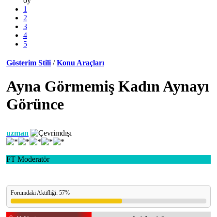
oy
1
2
3
4
5
Gösterim Stili
/
Konu Araçları
Ayna Görmemiş Kadın Aynayı
Görünce
uzman
FT Moderatör
Forumdaki Aktifliği: 57%