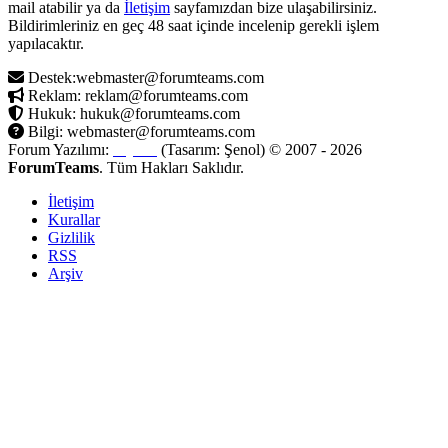
mail atabilir ya da
İletişim
sayfamızdan bize ulaşabilirsiniz.
Bildirimleriniz en geç 48 saat içinde incelenip gerekli işlem
yapılacaktır.
Destek:webmaster@forumteams.com
Reklam: reklam@forumteams.com
Hukuk: hukuk@forumteams.com
Bilgi: webmaster@forumteams.com
Forum Yazılımı:
MyBB
(Tasarım: Şenol) © 2007 - 2026
ForumTeams
. Tüm Hakları Saklıdır.
İletişim
Kurallar
Gizlilik
RSS
Arşiv