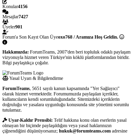
Konular
4156
Mesajlar
7427
Üyeler
901
Forum'a Son Kayıt Olan Üye
oxo768 / Aramıza Hoş Geldin.
Hakkımızda:
ForumTeams, 2007'den beri topluluk odaklı paylaşım
vizyonuyla hizmet veren Türkiye'nin köklü platformlarından biridir.
Bilgi paylaştıkça çoğalır.
Yasal Uyarı & Bilgilendirme
ForumTeams
, 5651 sayılı kanun kapsamında "Yer Sağlayıcı"
olarak hizmet vermektedir. Forumumuzda paylaşılan içerikler,
kullanıcıların kendi sorumluluğundadır. Sitemizdeki içeriklerin
doğruluğu ve yasalara uygunluğu konusunda site yönetimi sorumlu
tutulamaz.
Uyar-Kaldır Prensibi:
Telif hakkına konu olan eserlerin yasal
olmayan bir biçimde paylaşıldığını veya yasal haklarınızın
çiğnendiğini düşünüyorsanız;
hukuk@forumteams.com
adresine