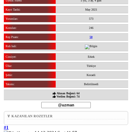
Üyelik Süresi
5 yıl, 3 ay, 4 gün
Kayıt Tarihi:
May 2021
Yorumları:
573
Konuları:
246
Rep Puanı:
50
Ruh hali:
Cinsiyet:
Erkek
Ülke:
Türkiye
Şehir:
Kocaeli
Takımı:
Belirtilmedi
Alınan Beğeni: 64
Verilen Beğeni: 74
🏅 KAZANILAN ROZETLER
#1