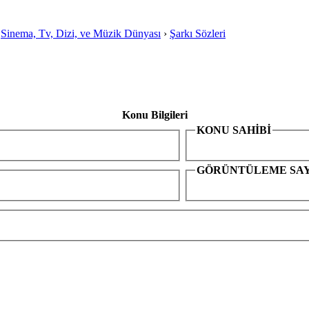
›
Sinema, Tv, Dizi, ve Müzik Dünyası
›
Şarkı Sözleri
Konu Bilgileri
KONU SAHİBİ
GÖRÜNTÜLEME SAY