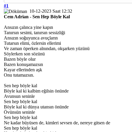
#1
10-12-2023 Saat 12:32
Cem Adrian - Sen Hep Böyle Kal
Ansızın çalınca yine kapın
Tanırsın sesimi, tanırsın sessizliği
Ansızın soğuyunca avuçların
Tutarsın elimi, özlersin ellerimi
Ve zaman öperken alnından, okşarken yüzünü
Söylerken son sözünü
Bazen böyle olur
Bazen konuşamazsın
Kayar ellerinden aşk
Onu tutamazsın.
Sen hep böyle kal
Böyle kal ki kalbim eğilsin önünde
Avunsun seninle
Sen hep böyle kal
Böyle kal ki dünya utansın önünde
Övünsün seninle
Sen hep böyle kal
Ne kadar büyüsen de, kimleri sevsen de, nereye gitsen de
Sen hep böyle kal