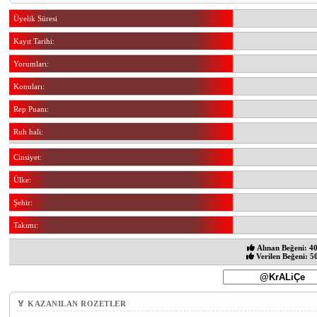
Üyelik Süresi
Kayıt Tarihi:
Yorumları:
Konuları:
Rep Puanı:
Ruh hali:
Cinsiyet:
Ülke:
Şehir:
Takımı:
Alınan Beğeni: 4
Verilen Beğeni: 5
🏅 KAZANILAN ROZETLER