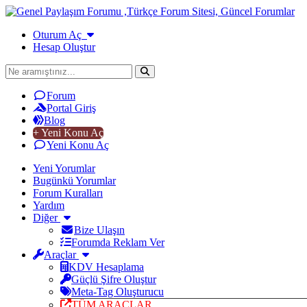
Oturum Aç
Hesap Oluştur
Forum
Portal Giriş
Blog
+ Yeni Konu Aç
Yeni Konu Aç
Yeni Yorumlar
Bugünkü Yorumlar
Forum Kuralları
Yardım
Diğer
Bize Ulaşın
Forumda Reklam Ver
Araçlar
KDV Hesaplama
Güçlü Şifre Oluştur
Meta-Tag Oluşturucu
TÜM ARAÇLAR