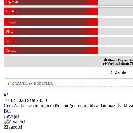
Rep Puanı:
Ruh hali:
Cinsiyet:
Ülke:
Şehir:
Takımı:
Alınan Beğeni: 4
Verilen Beğeni: 7
🏅 KAZANILAN ROZETLER
#2
10-12-2023 Saat 23:30
Cem Adrian ses tonu , müziğe kattığı duygu , his anlatılmaz. İyi ki va
Bul
Cevapla
Ziyaretçi