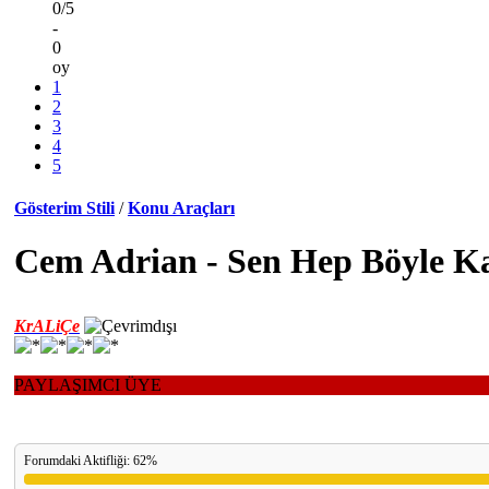
0/5
-
0
oy
1
2
3
4
5
Gösterim Stili
/
Konu Araçları
Cem Adrian - Sen Hep Böyle K
KrALiÇe
PAYLAŞIMCI ÜYE
Forumdaki Aktifliği: 62%