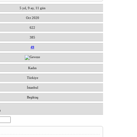
5 yıl, 9 ay, 11 gün
Oct 2020
622
385
49
Kadın
Türkiye
İstanbul
Beşiktaş
0
0