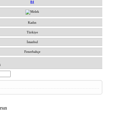
84
Kadın
Türkiye
İstanbul
Fenerbahçe
5
8
rsın