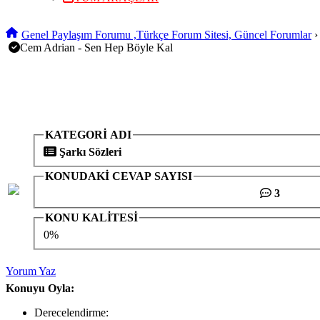
Genel Paylaşım Forumu ,Türkçe Forum Sitesi, Güncel Forumlar
Cem Adrian - Sen Hep Böyle Kal
KATEGORİ ADI
Şarkı Sözleri
KONUDAKİ CEVAP SAYISI
3
KONU KALİTESİ
0%
Yorum Yaz
Konuyu Oyla:
Derecelendirme: