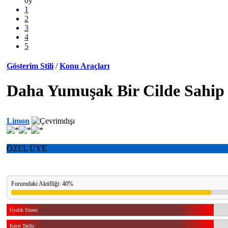
oy
1
2
3
4
5
Gösterim Stili
/
Konu Araçları
Daha Yumuşak Bir Cilde Sahip 
Limon
ÖZEL ÜYE
Forumdaki Aktifliği: 40%
Üyelik Süresi
Kayıt Tarihi: