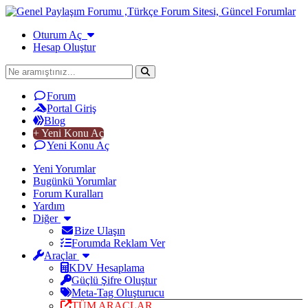
Oturum Aç
Hesap Oluştur
Forum
Portal Giriş
Blog
+ Yeni Konu Aç
Yeni Konu Aç
Yeni Yorumlar
Bugünkü Yorumlar
Forum Kuralları
Yardım
Diğer
Bize Ulaşın
Forumda Reklam Ver
Araçlar
KDV Hesaplama
Güçlü Şifre Oluştur
Meta-Tag Oluşturucu
TÜM ARAÇLAR