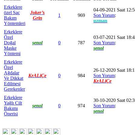
Erkeklere
04-09-2021 Saat 12:
özel Saç
Joker’s
1
969
Son Yorum
:
Bakım
Grin
uzman
Yöntemleri
Erkeklere
Özel
03-07-2021 Saat 18:
Doğal
şenol
0
787
Son Yorum
:
Maske
şenol
Yöntemi
Erkeklere
Özel
26-12-2020 Saat 18:
Ağdalar
KrALiÇe
0
984
Son Yorum
:
Ve Dikkat
KrALiÇe
Edilmesi
Gerekenler
Erkeklere
30-10-2020 Saat 02:
Yağlı Cilt
şenol
0
974
Son Yorum
:
Bakımı
şenol
Önerisi