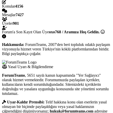
Konular
4156
Mesajlar
7427
Üyeler
901
Forum'a Son Kayıt Olan Üye
oxo768 / Aramıza Hoş Geldin.
Hakkımızda:
ForumTeams, 2007'den beri topluluk odaklı paylaşım
vizyonuyla hizmet veren Türkiye'nin köklü platformlarından biridir.
Bilgi paylaştıkça çoğalır.
Yasal Uyarı & Bilgilendirme
ForumTeams
, 5651 sayılı kanun kapsamında "Yer Sağlayıcı"
olarak hizmet vermektedir. Forumumuzda paylaşılan içerikler,
kullanıcıların kendi sorumluluğundadır. Sitemizdeki içeriklerin
doğruluğu ve yasalara uygunluğu konusunda site yönetimi sorumlu
tutulamaz.
Uyar-Kaldır Prensibi:
Telif hakkına konu olan eserlerin yasal
olmayan bir biçimde paylaşıldığını veya yasal haklarınızın
çiğnendiğini düşünüyorsanız;
hukuk@forumteams.com
adresine