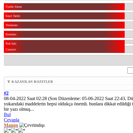
Üyelik Süresi
Kayıt Tarihi:
Yorumları:
Konuları:
Ruh hali:
Cinsiyet:
🏅 KAZANILAN ROZETLER
#2
08-04-2022 Saat 02:28
(Son Düzenleme: 05-06-2022 Saat 22:43, D
yukarıdaki maddelerin hepsi oldukça önemli. bunlara dikkat edildiği t
bir yazı olmuş...
Bul
Cevapla
Mango