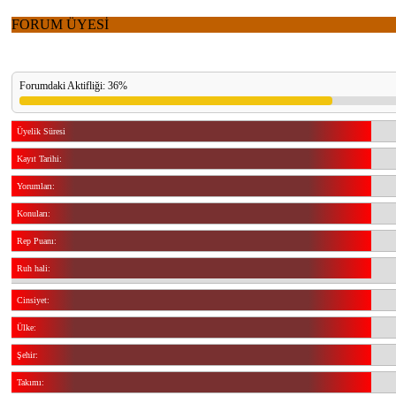
FORUM ÜYESİ
Forumdaki Aktifliği: 36%
Üyelik Süresi
Kayıt Tarihi:
Yorumları:
Konuları:
Rep Puanı:
Ruh hali:
Cinsiyet:
Ülke:
Şehir:
Takımı: