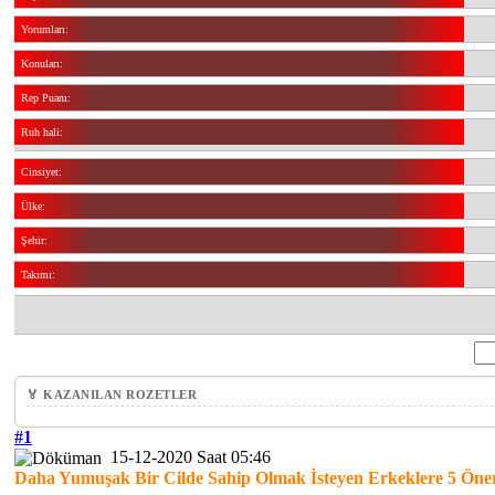
Yorumları:
Konuları:
Rep Puanı:
Ruh hali:
Cinsiyet:
Ülke:
Şehir:
Takımı:
🏅 KAZANILAN ROZETLER
#1
15-12-2020 Saat 05:46
Daha Yumuşak Bir Cilde Sahip Olmak İsteyen Erkeklere 5 Öne