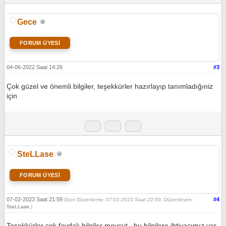
Gece
FORUM ÜYESİ
04-06-2022 Saat 14:26
#3
Çok güzel ve önemli bilgiler, teşekkürler hazırlayıp tanımladığıniz
için
SteLLase
FORUM ÜYESİ
07-02-2023 Saat 21:59
#4
(Son Düzenleme: 07-02-2023 Saat 22:00, Düzenleyen:
SteLLase
.)
Teşekkürler çok faydalı bilgiler mevcut.. bu bilgilere ihtiyacımız var.