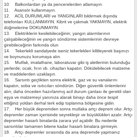
10. Balkonlardan ya da pencerelerden atlamayın.
11. Asansör kullanmayın.
12. ACİL DURUMLARI ve YANGINLARI bildirmek dışında
telefonları KULLANMAYIN. Kibrit ve çakmak YAKMAYIN, elektrik
düğmelerine DOKUNMAYIN.
13. Elektriklerin kesilebileceğinin; yangın alarmlarının
çalışabileceğinin ve yangın söndürme sistemlerinin devreye
girebileceğinin farkında olun
14. Tekerlekli sandalyede iseniz tekerlekleri kilitleyerek başınızı
ve boynunuzu korumaya alın.
15. Mutfak, imalathane, laboratuvar gibi iş aletlerinin bulunduğu
yerlerde; ocak, fırın vb. cihazları kapatın. Dökülebilecek malzeme
ve maddelerden uzaklaşın.
16. Sarsıntı geçtikten sonra elektrik, gaz ve su vanalarını
kapatın; soba ve ısıtıcıları söndürün. Diğer güvenlik önlemlerini
alın; daha önceden hazırlanmış acil durum çantası ile gerekli olan
eşya ve malzemeyi yanınıza alarak binayı daha önce tespit
ettiğiniz yoldan derhal terk edip toplanma bölgesine gidin.
17. Her büyük depremden sonra mutlaka artçı deprem olur. Artçı
depremler zaman içerisinde seyrekleşir ve büyüklükleri azalır. Artçı
depremler hasarlı binalarda zarara yol açabilir. Bu nedenle
sarsıntılar tamamen bitene kadar hasarlı binalara girmeyin.
18. Artçı depremler sırasında da ana depremde yapmanız