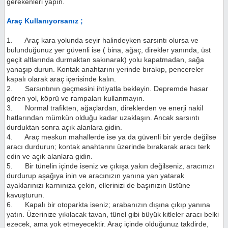
gerekenleri yapın.
Araç Kullanıyorsanız ;
1. Araç kara yolunda seyir halindeyken sarsıntı olursa ve
bulunduğunuz yer güvenli ise ( bina, ağaç, direkler yanında, üst
geçit altlarında durmaktan sakınarak) yolu kapatmadan, sağa
yanaşıp durun. Kontak anahtarını yerinde bırakıp, pencereler
kapalı olarak araç içerisinde kalın.
2. Sarsıntının geçmesini ihtiyatla bekleyin. Depremde hasar
gören yol, köprü ve rampaları kullanmayın.
3. Normal trafikten, ağaçlardan, direklerden ve enerji nakil
hatlarından mümkün olduğu kadar uzaklaşın. Ancak sarsıntı
durduktan sonra açık alanlara gidin.
4. Araç meskun mahallerde ise ya da güvenli bir yerde değilse
aracı durdurun; kontak anahtarını üzerinde bırakarak aracı terk
edin ve açık alanlara gidin.
5. Bir tünelin içinde iseniz ve çıkışa yakın değilseniz, aracınızı
durdurup aşağıya inin ve aracınızın yanına yan yatarak
ayaklarınızı karnınıza çekin, ellerinizi de başınızın üstüne
kavuşturun.
6. Kapalı bir otoparkta iseniz; arabanızın dışına çıkıp yanına
yatın. Üzerinize yıkılacak tavan, tünel gibi büyük kitleler aracı belki
ezecek, ama yok etmeyecektir. Araç içinde olduğunuz takdirde,