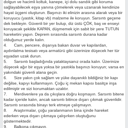
dolgun ve hacimli koltuk, kanepe, içi dolu sandık gibi koruma
sağlayabilecek eşya yanına çömelerek veya uzanarak kendinize
hayat üçgeni oluşturun. Başınızı iki elinizin arasına alarak veya bir
koruyucu (yastık, kitap vb) malzeme ile koruyun. Sarsıntı geçene
dek bekleyin. Güvenli bir yer bulup, diz üstü ÇÖK, baş ve enseyi
koruyacak şekilde KAPAN, düşmemek için sabit bir yere TUTUN
hareketini yapın. Deprem sırasında sarsıntı durana kadar
olduğunuz yerde kalın.
4. Cam, pencere, dışarıya bakan duvar ve kapılardan,
aydınlatma tesisatı veya armatürü gibi üzerinize düşecek her tür
eşyadan uzak durun.
5. Sarsıntı başladığında yataktaysanız orada kalın. Üzerinize
düşecek ağır bir eşya yoksa bir yastıkla başınızı koruyun; varsa en
yakındaki güvenli alana geçin.
6. Size yakın çok sağlam ve yüke dayanıklı bildiğiniz bir kapı
değilse, kapıyı kullanmayın. Çoğu iç mekan kapısı basitçe inşa
edilmiştir ve sizi korumaktan uzaktır.
7. Merdivenlere ya da çıkışlara doğru koşmayın. Sarsıntı bitene
kadar içeride kalın, ancak sarsıntı bitince dışarı çıkmak güvenlidir.
Sarsıntı sırasında binayı terk etmeye çalışmayın.
8. Araştırmalar, çoğu yaralanmanın bina içinde hareket
ederken veya dışarı çıkmaya çalışırken oluştuğunu
göstermektedir.
9. Balkona çıkmayın.