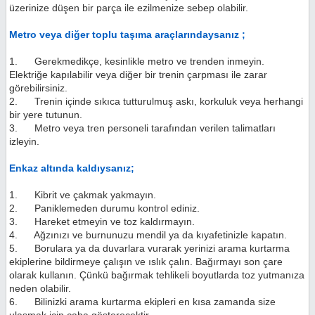
üzerinize düşen bir parça ile ezilmenize sebep olabilir.
Metro veya diğer toplu taşıma araçlarındaysanız ;
1. Gerekmedikçe, kesinlikle metro ve trenden inmeyin.
Elektriğe kapılabilir veya diğer bir trenin çarpması ile zarar
görebilirsiniz.
2. Trenin içinde sıkıca tutturulmuş askı, korkuluk veya herhangi
bir yere tutunun.
3. Metro veya tren personeli tarafından verilen talimatları
izleyin.
Enkaz altında kaldıysanız;
1. Kibrit ve çakmak yakmayın.
2. Paniklemeden durumu kontrol ediniz.
3. Hareket etmeyin ve toz kaldırmayın.
4. Ağzınızı ve burnunuzu mendil ya da kıyafetinizle kapatın.
5. Borulara ya da duvarlara vurarak yerinizi arama kurtarma
ekiplerine bildirmeye çalışın ve ıslık çalın. Bağırmayı son çare
olarak kullanın. Çünkü bağırmak tehlikeli boyutlarda toz yutmanıza
neden olabilir.
6. Bilinizki arama kurtarma ekipleri en kısa zamanda size