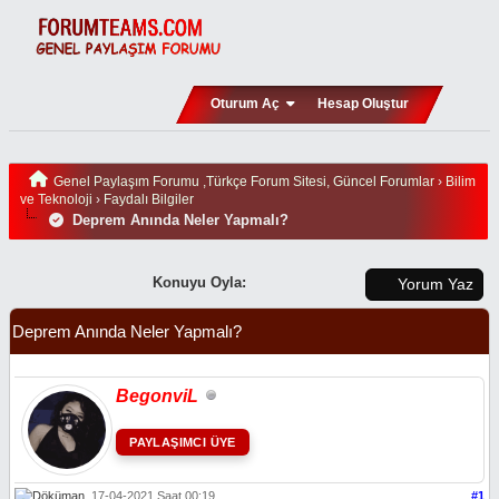
Oturum Aç
Hesap Oluştur
Genel Paylaşım Forumu ,Türkçe Forum Sitesi, Güncel Forumlar
›
Bilim
ve Teknoloji
›
Faydalı Bilgiler
Deprem Anında Neler Yapmalı?
Konuyu Oyla:
Yorum Yaz
Deprem Anında Neler Yapmalı?
BegonviL
PAYLAŞIMCI ÜYE
17-04-2021 Saat 00:19
#1