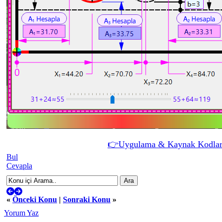
👉
Uygulama & Kaynak Kodları
Bul
Cevapla
«
Önceki Konu
|
Sonraki Konu
»
Yorum Yaz