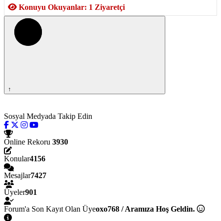
Konuyu Okuyanlar: 1 Ziyaretçi
↑
Sosyal Medyada Takip Edin
Online Rekoru
3930
Konular
4156
Mesajlar
7427
Üyeler
901
Forum'a Son Kayıt Olan Üye
oxo768 / Aramıza Hoş Geldin.