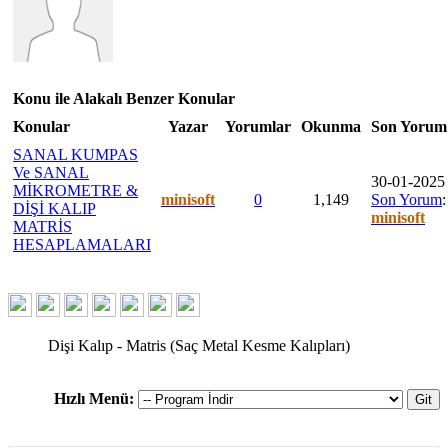
Konu ile Alakalı Benzer Konular
Konular
Yazar
Yorumlar
Okunma
Son Yorum
SANAL KUMPAS
Ve SANAL
30-01-2025 
MİKROMETRE &
minisoft
0
1,149
Son Yorum
:
DİŞİ KALIP
minisoft
MATRİS
HESAPLAMALARI
Dişi Kalıp - Matris (Saç Metal Kesme Kalıpları)
Hızlı Menü: