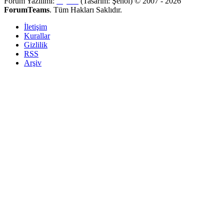
Forum Yazılımı:
MyBB
(Tasarım: Şenol) © 2007 - 2026
ForumTeams
. Tüm Hakları Saklıdır.
İletişim
Kurallar
Gizlilik
RSS
Arşiv