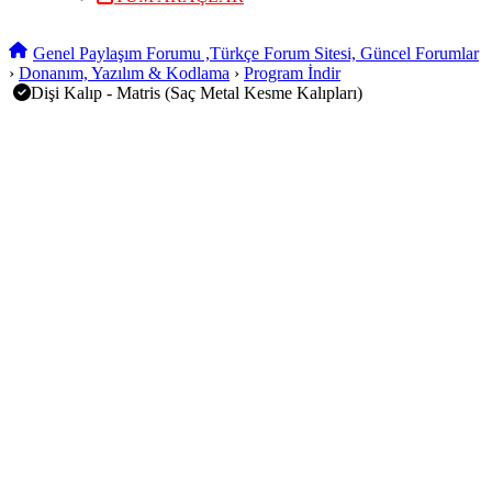
Genel Paylaşım Forumu ,Türkçe Forum Sitesi, Güncel Forumlar
›
Donanım, Yazılım & Kodlama
›
Program İndir
Dişi Kalıp - Matris (Saç Metal Kesme Kalıpları)