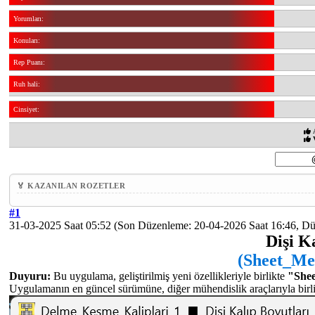
Yorumları:
Konuları:
Rep Puanı:
Ruh hali:
Cinsiyet:
V
🏅 KAZANILAN ROZETLER
#1
31-03-2025 Saat 05:52
(Son Düzenleme: 20-04-2026 Saat 16:46, D
Dişi K
(Sheet_Me
Duyuru:
Bu uygulama, geliştirilmiş yeni özellikleriyle birlikte
"Shee
Uygulamanın en güncel sürümüne, diğer mühendislik araçlarıyla birlik