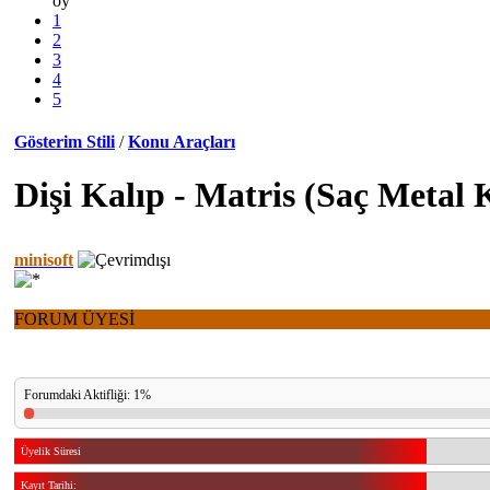
oy
1
2
3
4
5
Gösterim Stili
/
Konu Araçları
Dişi Kalıp - Matris (Saç Metal 
minisoft
FORUM ÜYESİ
Forumdaki Aktifliği: 1%
Üyelik Süresi
Kayıt Tarihi: