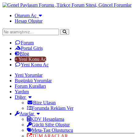
Oturum Aç
Hesap Oluştur
Forum
Portal Giriş
Blog
+ Yeni Konu Aç
Yeni Konu Aç
Yeni Yorumlar
Bugünkü Yorumlar
Forum Kuralları
Yardım
Diğer
Bize Ulaşın
Forumda Reklam Ver
Araçlar
KDV Hesaplama
Güçlü Şifre Oluştur
Meta-Tag Oluşturucu
TÜM ARAÇLAR