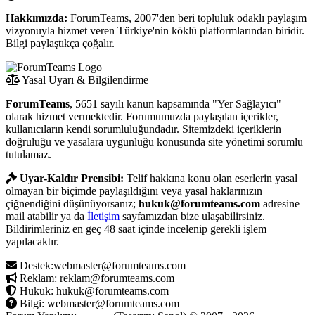
Hakkımızda:
ForumTeams, 2007'den beri topluluk odaklı paylaşım
vizyonuyla hizmet veren Türkiye'nin köklü platformlarından biridir.
Bilgi paylaştıkça çoğalır.
Yasal Uyarı & Bilgilendirme
ForumTeams
, 5651 sayılı kanun kapsamında "Yer Sağlayıcı"
olarak hizmet vermektedir. Forumumuzda paylaşılan içerikler,
kullanıcıların kendi sorumluluğundadır. Sitemizdeki içeriklerin
doğruluğu ve yasalara uygunluğu konusunda site yönetimi sorumlu
tutulamaz.
Uyar-Kaldır Prensibi:
Telif hakkına konu olan eserlerin yasal
olmayan bir biçimde paylaşıldığını veya yasal haklarınızın
çiğnendiğini düşünüyorsanız;
hukuk@forumteams.com
adresine
mail atabilir ya da
İletişim
sayfamızdan bize ulaşabilirsiniz.
Bildirimleriniz en geç 48 saat içinde incelenip gerekli işlem
yapılacaktır.
Destek:webmaster@forumteams.com
Reklam: reklam@forumteams.com
Hukuk: hukuk@forumteams.com
Bilgi: webmaster@forumteams.com