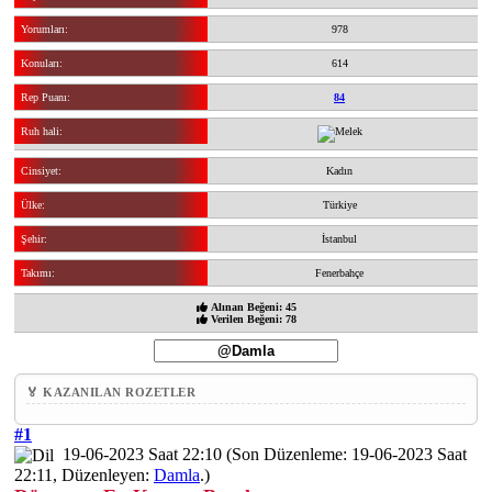
Yorumları:
978
Konuları:
614
Rep Puanı:
84
Ruh hali:
Cinsiyet:
Kadın
Ülke:
Türkiye
Şehir:
İstanbul
Takımı:
Fenerbahçe
Alınan Beğeni: 45
Verilen Beğeni: 78
🏅 KAZANILAN ROZETLER
#1
19-06-2023 Saat 22:10
(Son Düzenleme: 19-06-2023 Saat
22:11, Düzenleyen:
Damla
.)