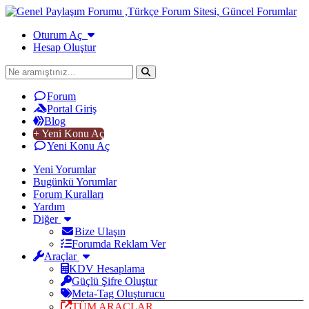
Oturum Aç
Hesap Oluştur
Forum
Portal Giriş
Blog
+ Yeni Konu Aç
Yeni Konu Aç
Yeni Yorumlar
Bugünkü Yorumlar
Forum Kuralları
Yardım
Diğer
Bize Ulaşın
Forumda Reklam Ver
Araçlar
KDV Hesaplama
Güçlü Şifre Oluştur
Meta-Tag Oluşturucu
TÜM ARAÇLAR