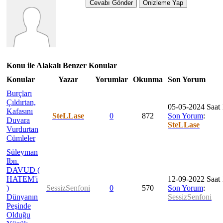
Konu ile Alakalı Benzer Konular
Konular
Yazar
Yorumlar
Okunma
Son Yorum
Burçları
Çıldırtan,
05-05-2024 Saat 
Kafasını
SteLLase
0
872
Son Yorum
:
Duvara
SteLLase
Vurdurtan
Cümleler
Süleyman
Ibn.
DAVUD (
HATEM'i
12-09-2022 Saat 
)
SessizSenfoni
0
570
Son Yorum
:
Dünyanın
SessizSenfoni
Peşinde
Olduğu