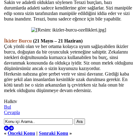
Sakin ve adaletli oldukları söylenen Terazi burçları, bazı
durumlarda adaleti sadece kendilerine göre sağlarlar. Sizi manipüle
edip sonra sizin tarafınızdan manipüle edildiğini iddia eder ve sizi
buna inandırır. Terazi, bunu sadece eğence için bile yapabilir.
İkizler Burcu
(21 Mayıs – 21 Haziran)
Çok yönlü olan ve her ortama kolayca uyum sağlayabilen ikizler
burcu, doğuştan da bir oyunculuk yeteneğine sahiptir. Zekalarını
istekleri doğrultusunda kurnazca kullanabilen bu burç, sinsi
davranmak konusunda da oldukça iyidir. Siz onun melek olduğunu
düşünürsünüz ancak o sizin kuyunuzu kazıyordur.
Herkesin nabzına göre şerbet verir ve sinsi davranır. Girdiği kaba
göre şekil alan insanlardan kesinlikle uzak durulması gerekir. En
kötü tarafı ise o sizin arkanızdan iş çevirirken siz hala onun bir
melek olduğunu düşünmeye devam edersiniz.
Halktv
Bul
Cevapla
«
Önceki Konu
|
Sonraki Konu
»