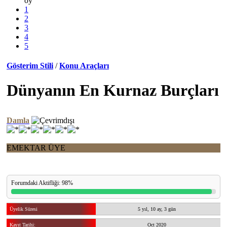
oy
1
2
3
4
5
Gösterim Stili
/
Konu Araçları
Dünyanın En Kurnaz Burçları
Damla
EMEKTAR ÜYE
Forumdaki Aktifliği: 98%
Üyelik Süresi
5 yıl, 10 ay, 3 gün
Kayıt Tarihi:
Oct 2020