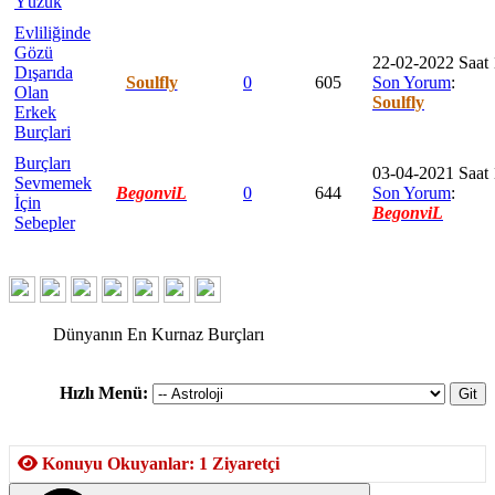
Yüzük
Evliliğinde
Gözü
22-02-2022 Saat 
Dışarıda
Soulfly
0
605
Son Yorum
:
Olan
Soulfly
Erkek
Burçlari
Burçları
03-04-2021 Saat 
Sevmemek
BegonviL
0
644
Son Yorum
:
İçin
BegonviL
Sebepler
Dünyanın En Kurnaz Burçları
Hızlı Menü:
Konuyu Okuyanlar: 1 Ziyaretçi