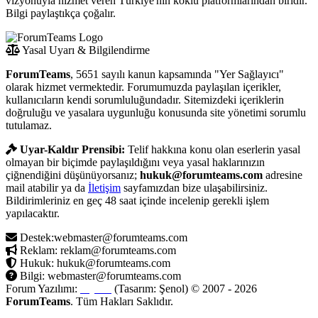
vizyonuyla hizmet veren Türkiye'nin köklü platformlarından biridir.
Bilgi paylaştıkça çoğalır.
Yasal Uyarı & Bilgilendirme
ForumTeams
, 5651 sayılı kanun kapsamında "Yer Sağlayıcı"
olarak hizmet vermektedir. Forumumuzda paylaşılan içerikler,
kullanıcıların kendi sorumluluğundadır. Sitemizdeki içeriklerin
doğruluğu ve yasalara uygunluğu konusunda site yönetimi sorumlu
tutulamaz.
Uyar-Kaldır Prensibi:
Telif hakkına konu olan eserlerin yasal
olmayan bir biçimde paylaşıldığını veya yasal haklarınızın
çiğnendiğini düşünüyorsanız;
hukuk@forumteams.com
adresine
mail atabilir ya da
İletişim
sayfamızdan bize ulaşabilirsiniz.
Bildirimleriniz en geç 48 saat içinde incelenip gerekli işlem
yapılacaktır.
Destek:webmaster@forumteams.com
Reklam: reklam@forumteams.com
Hukuk: hukuk@forumteams.com
Bilgi: webmaster@forumteams.com
Forum Yazılımı:
MyBB
(Tasarım: Şenol) © 2007 - 2026
ForumTeams
. Tüm Hakları Saklıdır.