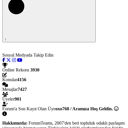
↑
Sosyal Medyada Takip Edin
Online Rekoru
3930
Konular
4156
Mesajlar
7427
Üyeler
901
Forum'a Son Kayıt Olan Üye
oxo768 / Aramıza Hoş Geldin.
Hakkımızda:
ForumTeams, 2007'den beri topluluk odaklı paylaşım