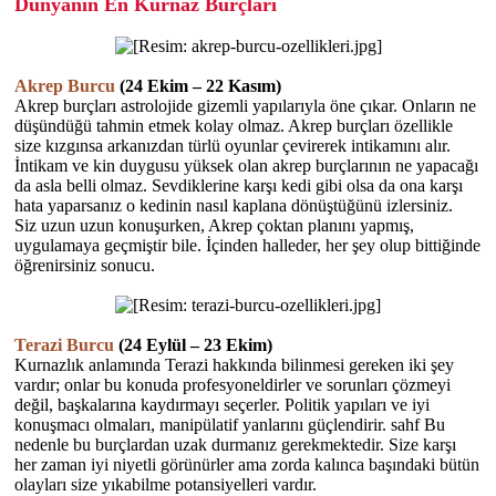
Dünyanın En Kurnaz Burçları
Akrep Burcu
(24 Ekim – 22 Kasım)
Akrep burçları astrolojide gizemli yapılarıyla öne çıkar. Onların ne
düşündüğü tahmin etmek kolay olmaz. Akrep burçları özellikle
size kızgınsa arkanızdan türlü oyunlar çevirerek intikamını alır.
İntikam ve kin duygusu yüksek olan akrep burçlarının ne yapacağı
da asla belli olmaz. Sevdiklerine karşı kedi gibi olsa da ona karşı
hata yaparsanız o kedinin nasıl kaplana dönüştüğünü izlersiniz.
Siz uzun uzun konuşurken, Akrep çoktan planını yapmış,
uygulamaya geçmiştir bile. İçinden halleder, her şey olup bittiğinde
öğrenirsiniz sonucu.
Terazi Burcu
(24 Eylül – 23 Ekim)
Kurnazlık anlamında Terazi hakkında bilinmesi gereken iki şey
vardır; onlar bu konuda profesyoneldirler ve sorunları çözmeyi
değil, başkalarına kaydırmayı seçerler. Politik yapıları ve iyi
konuşmacı olmaları, manipülatif yanlarını güçlendirir. sahf Bu
nedenle bu burçlardan uzak durmanız gerekmektedir. Size karşı
her zaman iyi niyetli görünürler ama zorda kalınca başındaki bütün
olayları size yıkabilme potansiyelleri vardır.