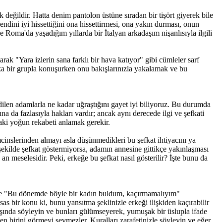
 değildir. Hatta denim pantolon üstüne sıradan bir tişört giyerek bile
endini iyi hissettiğini ona hissettirmesi, ona yakın durması, onun
Roma'da yaşadığım yıllarda bir İtalyan arkadaşım nişanlısıyla ilgili
 "Yara izlerin sana farklı bir hava katıyor" gibi cümleler sarf
aşka bir grupla konuşurken onu bakışlarınızla yakalamak ve bu
edilen adamlarla ne kadar uğraştığını gayet iyi biliyoruz. Bu durumda
una da fazlasıyla hakları vardır; ancak aynı derecede ilgi ve şefkati
ndaki yoğun rekabeti anlamak gerekir.
hemcinslerinden almayı asla düşünmedikleri bu şefkat ihtiyacını ya
r şekilde şefkat göstermiyorsa, adamın annesine gittikçe yakınlaşması
n meselesidir. Peki, erkeğe bu şefkat nasıl gösterilir? İşte bunu da
rkekte "Bu dönemde böyle bir kadın buldum, kaçırmamalıyım"
as bir konu ki, bunu yansıtma şeklinizle erkeği ilişkiden kaçırabilir
başında söyleyin ve bunları gülümseyerek, yumuşak bir üslupla ifade
en birini görmeyi sevmezler. Kuralları zarafetinizle söyleyin ve eğer