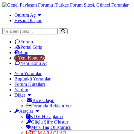
Oturum Aç
Hesap Oluştur
Forum
Portal Giriş
Blog
+ Yeni Konu Aç
Yeni Konu Aç
Yeni Yorumlar
Bugünkü Yorumlar
Forum Kuralları
Yardım
Diğer
Bize Ulaşın
Forumda Reklam Ver
Araçlar
KDV Hesaplama
Güçlü Şifre Oluştur
Meta-Tag Oluşturucu
TÜM ARAÇLAR