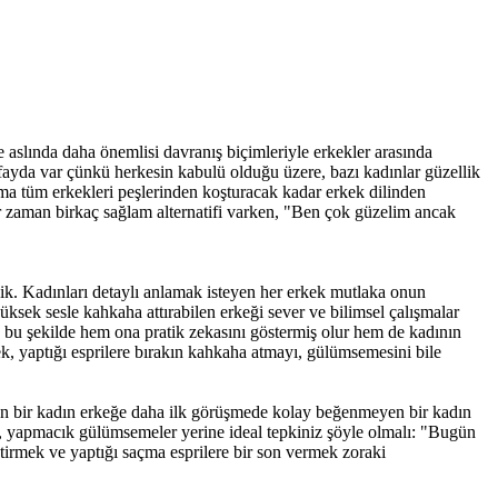
ve aslında daha önemlisi davranış biçimleriyle erkekler arasında
 fayda var çünkü herkesin kabulü olduğu üzere, bazı kadınlar güzellik
ama tüm erkekleri peşlerinden koşturacak kadar erkek dilinden
er zaman birkaç sağlam alternatifi varken, "Ben çok güzelim ancak
ik. Kadınları detaylı anlamak isteyen her erkek mutlaka onun
üksek sesle kahkaha attırabilen erkeği sever ve bilimsel çalışmalar
 bu şekilde hem ona pratik zekasını göstermiş olur hem de kadının
k, yaptığı esprilere bırakın kahkaha atmayı, gülümsemesini bile
en bir kadın erkeğe daha ilk görüşmede kolay beğenmeyen bir kadın
sa, yapmacık gülümsemeler yerine ideal tepkiniz şöyle olmalı: "Bugün
irmek ve yaptığı saçma esprilere bir son vermek zoraki