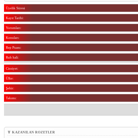
Üyelik Süresi
Kayıt Tarihi:
Yorumları:
Konuları:
Rep Puanı:
Ruh hali:
Cinsiyet:
Ülke:
Şehir:
Takımı:
🏅 KAZANILAN ROZETLER