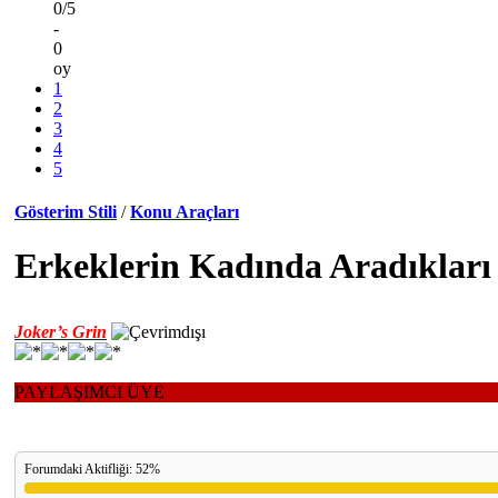
0/5
-
0
oy
1
2
3
4
5
Gösterim Stili
/
Konu Araçları
Erkeklerin Kadında Aradıkları 
Joker’s Grin
PAYLAŞIMCI ÜYE
Forumdaki Aktifliği: 52%