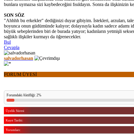
bunlara uymazsa sizi kaybedeceğini fısıldayın. Sonra da ilişkinizin ke
SON SÖZ
"Ahhhh bu erkekler" dediğinizi duyar gibiyim. İstekleri, arzuları, tal
boyunca onun güdümünde kalıyor; dolayısıyla kadın sadece adamı idare
büyük sebeplerinden biri de burada yatıyor; kadınların yetmişli seksen
sağlıklı ilişkiler kurmayı da öğrenecekler.
Bul
Cevapla
salvadorhasan
FORUM ÜYESİ
Forumdaki Aktifliği: 2%
Üyelik Süresi
Kayıt Tarihi:
Yorumları: