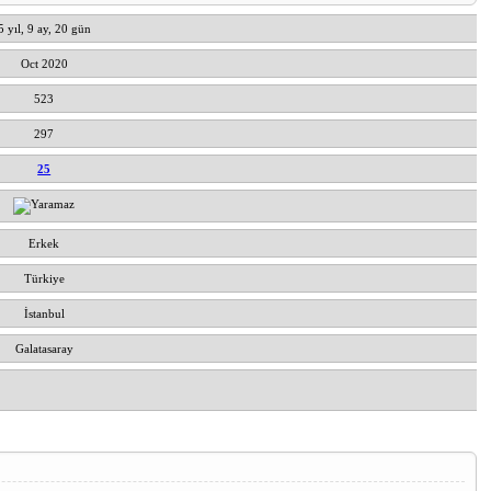
5 yıl, 9 ay, 20 gün
Oct 2020
523
297
25
Erkek
Türkiye
İstanbul
Galatasaray