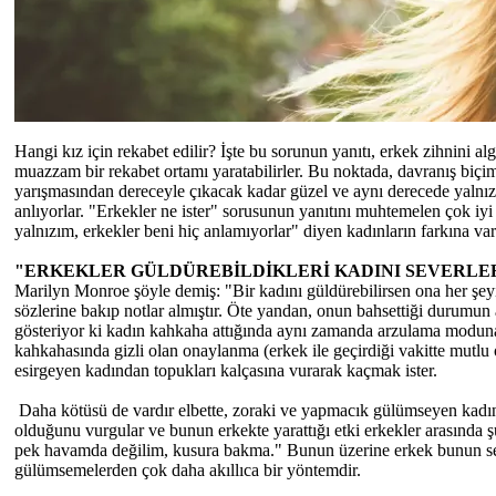
Hangi kız için rekabet edilir? İşte bu sorunun yanıtı, erkek zihnini al
muazzam bir rekabet ortamı yaratabilirler. Bu noktada, davranış biçi
yarışmasından dereceyle çıkacak kadar güzel ve aynı derecede yalnızke
anlıyorlar. "Erkekler ne ister" sorusunun yanıtını muhtemelen çok i
yalnızım, erkekler beni hiç anlamıyorlar" diyen kadınların farkına va
"ERKEKLER GÜLDÜREBİLDİKLERİ KADINI SEVERLE
Marilyn Monroe şöyle demiş: "Bir kadını güldürebilirsen ona her şey
sözlerine bakıp notlar almıştır. Öte yandan, onun bahsettiği durumun a
gösteriyor ki kadın kahkaha attığında aynı zamanda arzulama moduna 
kahkahasında gizli olan onaylanma (erkek ile geçirdiği vakitte mutlu
esirgeyen kadından topukları kalçasına vurarak kaçmak ister.
Daha kötüsü de vardır elbette, zoraki ve yapmacık gülümseyen kadı
olduğunu vurgular ve bunun erkekte yarattığı etki erkekler arasında 
pek havamda değilim, kusura bakma." Bunun üzerine erkek bunun sebe
gülümsemelerden çok daha akıllıca bir yöntemdir.