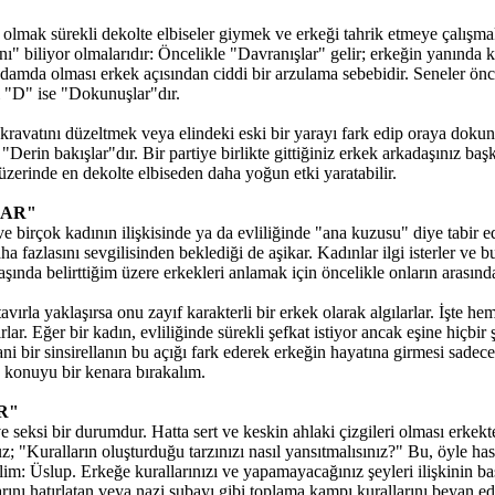
 olmak sürekli dekolte elbiseler giymek ve erkeği tahrik etmeye çalışmak
ı" biliyor olmalarıdır: Öncelikle "Davranışlar" gelir; erkeğin yanında k
mda olması erkek açısından ciddi bir arzulama sebebidir. Seneler önce 
ci "D" ise "Dokunuşlar"dır.
ını düzeltmek veya elindeki eski bir yarayı fark edip oraya dokunarak
Derin bakışlar"dır. Bir partiye birlikte gittiğiniz erkek arkadaşınız b
erinde en dekolte elbiseden daha yoğun etki yaratabilir.
LAR"
ve birçok kadının ilişkisinde ya da evliliğinde "ana kuzusu" diye tabir 
a fazlasını sevgilisinden beklediği de aşikar. Kadınlar ilgi isterler ve b
başında belirttiğim üzere erkekleri anlamak için öncelikle onların arası
 tavırla yaklaşırsa onu zayıf karakterli bir erkek olarak algılarlar. İşte 
ar. Eğer bir kadın, evliliğinde sürekli şefkat istiyor ancak eşine hiçbi
 bir sinsirellanın bu açığı fark ederek erkeğin hayatına girmesi sadece a
o konuyu bir kenara bırakalım.
R"
 ve seksi bir durumdur. Hatta sert ve keskin ahlaki çizgileri olması e
; "Kuralların oluşturduğu tarzınızı nasıl yansıtmalısınız?" Bu, öyle hass
elim: Üslup. Erkeğe kurallarınızı ve yapamayacağınız şeyleri ilişkinin 
arını hatırlatan veya nazi subayı gibi toplama kampı kurallarını beyan ed