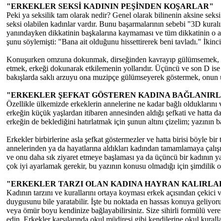
"ERKEKLER SEKSİ KADININ PEŞİNDEN KOŞARLAR"
Peki ya seksilik tam olarak nedir? Genel olarak bilinenin aksine seksi
seksi olabilen kadınlar vardır. Bunu başarmalarının sebebi "3D kuralın
yanındayken dikkatinin başkalarına kaymaması ve tüm dikkatinin o ada
şunu söylemişti: "Bana ait olduğunu hissettirerek beni tavladı." İkin
Konuşurken omzuna dokunmak, dirseğinden kavrayıp gülümsemek, kravat
etmek, erkeği dokunarak etkilemenin yollarıdır. Üçüncü ve son D ise "
bakışlarda saklı arzuyu ona muzipçe gülümseyerek göstermek, onun üz
"ERKEKLER ŞEFKAT GÖSTEREN KADINA BAĞLANIR
Özellikle ülkemizde erkeklerin annelerine ne kadar bağlı olduklarını 
erkeğin küçük yaşlardan itibaren annesinden aldığı şefkati ve hatta dah
erkeğin de beklediğini hatırlatmak için şunun altını çizelim; yazının 
Erkekler birbirlerine asla şefkat göstermezler ve hatta birisi böyle bir
annelerinden ya da hayatlarına aldıkları kadından tamamlamaya çalışırl
ve onu daha sık ziyaret etmeye başlaması ya da üçüncü bir kadının yani
çok iyi ayarlamak gerekir, bu yazının konusu olmadığı için şimdilik 
"ERKEKLER TARZI OLAN KADINA HAYRAN KALIRLA
Kadının tarzını ve kurallarını ortaya koyması erkek açısından çekici
duygusunu bile yaratabilir. İşte bu noktada en hassas konuya geliyoruz
veya ömür boyu kendinize bağlayabilirsiniz. Size sihirli formülü ver
edin. Erkekler karşılarında okul müdiresi gibi kendilerine okul kurall