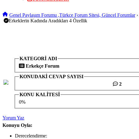
Genel Paylaşım Forumu ,Türkçe Forum Sitesi, Güncel Forumlar
Erkeklerin Kadında Aradıkları 4 Özellik
KATEGORİ ADI
Erkekçe Forum
KONUDAKİ CEVAP SAYISI
2
KONU KALİTESİ
0%
Yorum Yaz
Konuyu Oyla:
Derecelendirme: