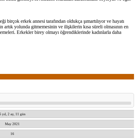
reği birçok erkek annesi tarafından oldukça şımartılıyor ve hayatı
artık yolunda gitmemesinin ve ilişkilerin kısa süreli olmasının en
ememeleri. Erkekler birey olmayı öğrendiklerinde kadınlarla daha
5 yıl, 2 ay, 11 gün
May 2021
16