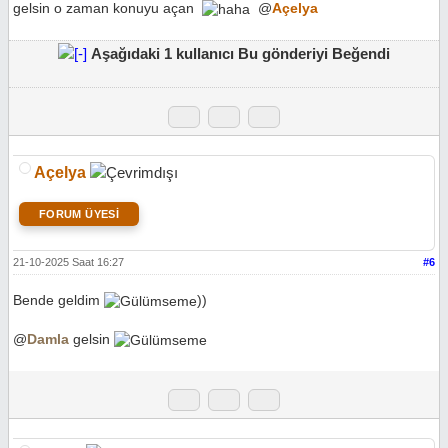
gelsin o zaman konuyu açan
@
Açelya
Aşağıdaki 1 kullanıcı Bu gönderiyi Beğendi
Açelya
FORUM ÜYESİ
21-10-2025 Saat 16:27
#6
Bende geldim
))
@
Damla
gelsin