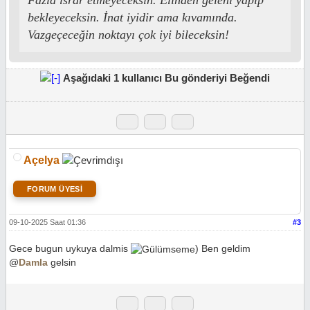
Fazla ısrar etmeyeceksin. Elinden geleni yapıp
bekleyeceksin. İnat iyidir ama kıvamında.
Vazgeçeceğin noktayı çok iyi bileceksin!
Aşağıdaki 1 kullanıcı Bu gönderiyi Beğendi
Açelya
FORUM ÜYESİ
09-10-2025 Saat 01:36
#3
Gece bugun uykuya dalmis
) Ben geldim
@
Damla
gelsin