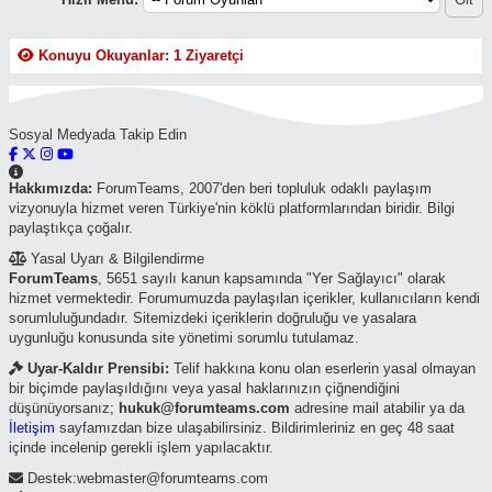
Konuyu Okuyanlar: 1 Ziyaretçi
Sosyal Medyada Takip Edin
Hakkımızda:
ForumTeams, 2007'den beri topluluk odaklı paylaşım
vizyonuyla hizmet veren Türkiye'nin köklü platformlarından biridir. Bilgi
paylaştıkça çoğalır.
Yasal Uyarı & Bilgilendirme
ForumTeams
, 5651 sayılı kanun kapsamında "Yer Sağlayıcı" olarak
hizmet vermektedir. Forumumuzda paylaşılan içerikler, kullanıcıların kendi
sorumluluğundadır. Sitemizdeki içeriklerin doğruluğu ve yasalara
uygunluğu konusunda site yönetimi sorumlu tutulamaz.
Uyar-Kaldır Prensibi:
Telif hakkına konu olan eserlerin yasal olmayan
bir biçimde paylaşıldığını veya yasal haklarınızın çiğnendiğini
düşünüyorsanız;
hukuk@forumteams.com
adresine mail atabilir ya da
İletişim
sayfamızdan bize ulaşabilirsiniz. Bildirimleriniz en geç 48 saat
içinde incelenip gerekli işlem yapılacaktır.
Destek:webmaster@forumteams.com