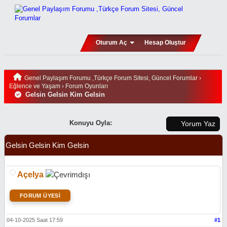
Oturum Aç
Hesap Oluştur
Genel Paylaşım Forumu ,Türkçe Forum Sitesi, Güncel Forumlar
›
Eğlence ve Yaşam
›
Forum Oyunları
Gelsin Gelsin Kim Gelsin
Konuyu Oyla:
Yorum Yaz
Gelsin Gelsin Kim Gelsin
Açelya
FORUM ÜYESİ
04-10-2025 Saat 17:59
#1