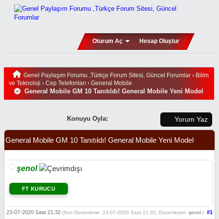
Oturum Aç
Hesap Oluştur
Genel Paylaşım Forumu ,Türkçe Forum Sitesi, Güncel Forumlar
›
Bilim
ve Teknoloji
›
Cep Telefonları
›
General Mobile
General Mobile GM 10 Tanıtıldı! General Mobile Yeni Model
Konuyu Oyla:
Yorum Yaz
General Mobile GM 10 Tanıtıldı! General Mobile Yeni Model
şenol
FT KURUCU
23-07-2020 Saat 21:32
#1
(Son Düzenleme: 23-07-2020 Saat 21:32, Düzenleyen:
şenol
.)