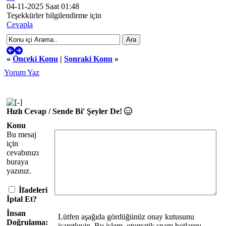
04-11-2025 Saat 01:48
Teşekkürler bilgilendirme için
Cevapla
«
Önceki Konu
|
Sonraki Konu
»
Yorum Yaz
Hızlı Cevap / Sende Bi' Şeyler De!
Konu
Bu mesaj
için
cevabınızı
buraya
yazınız.
İfadeleri
İptal Et?
İnsan
Lütfen aşağıda gördüğünüz onay kutusunu
Doğrulama:
işaretleyin. Bu işlem, otomatik spam botlarını