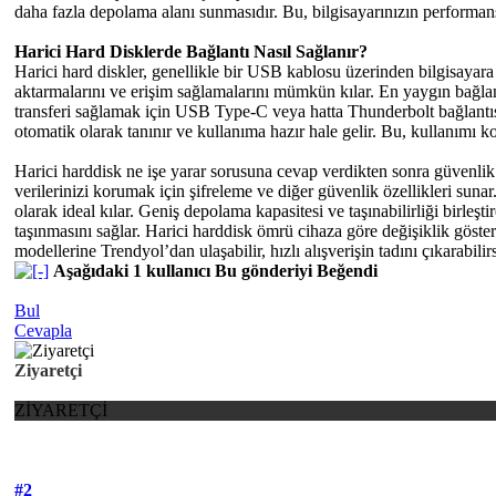
daha fazla depolama alanı sunmasıdır. Bu, bilgisayarınızın performansı
Harici Hard Disklerde Bağlantı Nasıl Sağlanır?
Harici hard diskler, genellikle bir USB kablosu üzerinden bilgisayara 
aktarmalarını ve erişim sağlamalarını mümkün kılar. En yaygın bağlant
transferi sağlamak için USB Type-C veya hatta Thunderbolt bağlantısı
otomatik olarak tanınır ve kullanıma hazır hale gelir. Bu, kullanımı ko
Harici harddisk ne işe yarar sorusuna cevap verdikten sonra güvenlik a
verilerinizi korumak için şifreleme ve diğer güvenlik özellikleri sunar.
olarak ideal kılar. Geniş depolama kapasitesi ve taşınabilirliği birleşt
taşınmasını sağlar. Harici harddisk ömrü cihaza göre değişiklik gösters
modellerine Trendyol’dan ulaşabilir, hızlı alışverişin tadını çıkarabilirs
Aşağıdaki 1 kullanıcı Bu gönderiyi Beğendi
Bul
Cevapla
Ziyaretçi
ZİYARETÇİ
#2