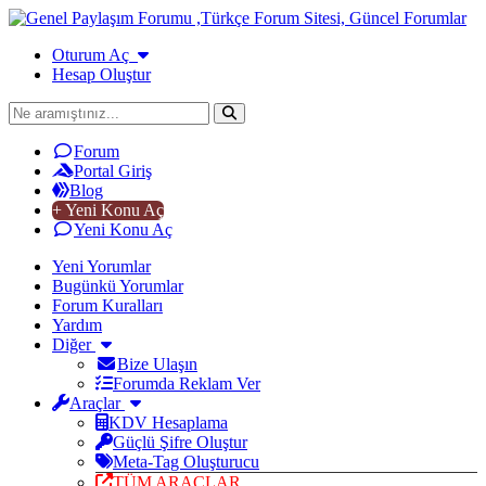
Oturum Aç
Hesap Oluştur
Forum
Portal Giriş
Blog
+ Yeni Konu Aç
Yeni Konu Aç
Yeni Yorumlar
Bugünkü Yorumlar
Forum Kuralları
Yardım
Diğer
Bize Ulaşın
Forumda Reklam Ver
Araçlar
KDV Hesaplama
Güçlü Şifre Oluştur
Meta-Tag Oluşturucu
TÜM ARAÇLAR