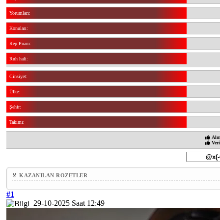
Yorumları:
Konuları:
Rep Puanı:
Ruh hali:
Cinsiyet:
Ülke:
Şehir:
Takımı:
Alı
Veri
🏅 KAZANILAN ROZETLER
#1
29-10-2025 Saat 12:49