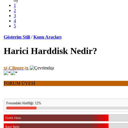
oy
1
2
3
4
5
Gösterim Stili
/
Konu Araçları
Harici Harddisk Nedir?
x(-Clipper-)x
FORUM ÜYESİ
Forumdaki Aktifliği: 12%
Üyelik Süresi
Kayıt Tarihi: