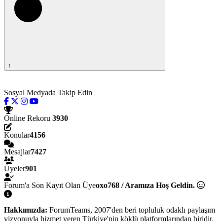
↑
Sosyal Medyada Takip Edin
Online Rekoru
3930
Konular
4156
Mesajlar
7427
Üyeler
901
Forum'a Son Kayıt Olan Üye
oxo768 / Aramıza Hoş Geldin.
Hakkımızda:
ForumTeams, 2007'den beri topluluk odaklı paylaşım
vizyonuyla hizmet veren Türkiye'nin köklü platformlarından biridir.