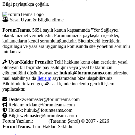
Bilgi paylaştıkça çoğalır.
Yasal Uyarı & Bilgilendirme
ForumTeams
, 5651 sayılı kanun kapsamında "Yer Sağlayıcı"
olarak hizmet vermektedir. Forumumuzda paylaşılan içerikler,
kullanıcıların kendi sorumluluğundadır. Sitemizdeki içeriklerin
doğruluğu ve yasalara uygunluğu konusunda site yönetimi sorumlu
tutulamaz.
Uyar-Kaldır Prensibi:
Telif hakkına konu olan eserlerin yasal
olmayan bir biçimde paylaşıldığını veya yasal haklarınızın
çiğnendiğini düşünüyorsanız;
hukuk@forumteams.com
adresine
mail atabilir ya da
İletişim
sayfamızdan bize ulaşabilirsiniz.
Bildirimleriniz en geç 48 saat içinde incelenip gerekli işlem
yapılacaktır.
Destek:webmaster@forumteams.com
Reklam: reklam@forumteams.com
Hukuk: hukuk@forumteams.com
Bilgi: webmaster@forumteams.com
Forum Yazılımı:
MyBB
(Tasarım: Şenol) © 2007 - 2026
ForumTeams
. Tüm Hakları Saklıdır.