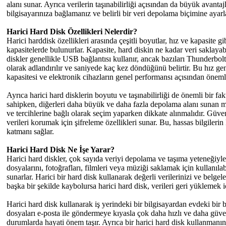
alanı sunar. Ayrıca verilerin taşınabilirliği açısından da büyük avantaj
bilgisayarınıza bağlamanız ve belirli bir veri depolama biçimine aya
Harici Hard Disk Özellikleri Nelerdir?
Harici harddisk özellikleri arasında çeşitli boyutlar, hız ve kapasite
kapasitelerde bulunurlar. Kapasite, hard diskin ne kadar veri saklayabi
diskler genellikle USB bağlantısı kullanır, ancak bazıları Thunderbolt
olarak adlandırılır ve saniyede kaç kez döndüğünü belirtir. Bu hız g
kapasitesi ve elektronik cihazların genel performansı açısından önemli
Ayrıca harici hard disklerin boyutu ve taşınabilirliği de önemli bir fak
sahipken, diğerleri daha büyük ve daha fazla depolama alanı sunan masa
ve tercihlerine bağlı olarak seçim yaparken dikkate alınmalıdır. Güvenl
verileri korumak için şifreleme özellikleri sunar. Bu, hassas bilgiler
katmanı sağlar.
Harici Hard Disk Ne İşe Yarar?
Harici hard diskler, çok sayıda veriyi depolama ve taşıma yeteneğiyle
dosyalarını, fotoğrafları, filmleri veya müziği saklamak için kullanıl
sunarlar. Harici bir hard disk kullanarak değerli verilerinizi ve belgele
başka bir şekilde kaybolursa harici hard disk, verileri geri yüklemek i
Harici hard disk kullanarak iş yerindeki bir bilgisayardan evdeki bir b
dosyaları e-posta ile göndermeye kıyasla çok daha hızlı ve daha güve
durumlarda hayati önem taşır. Ayrıca bir harici hard disk kullanmanın 