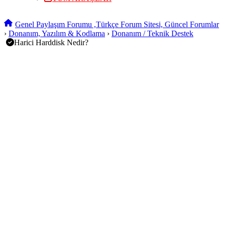
Genel Paylaşım Forumu ,Türkçe Forum Sitesi, Güncel Forumlar
›
Donanım, Yazılım & Kodlama
›
Donanım / Teknik Destek
Harici Harddisk Nedir?