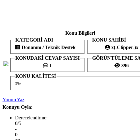
Konu Bilgileri
KATEGORİ ADI
KONU SAHİBİ
Donanım / Teknik Destek
x(-Clipper-)x
KONUDAKİ CEVAP SAYISI
GÖRÜNTÜLEME SA
1
396
KONU KALİTESİ
0%
Yorum Yaz
Konuyu Oyla:
Derecelendirme:
0/5
-
0