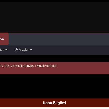
 AÇ
ğer
Araçlar
Tv, Dizi, ve Müzik Dünyası
›
Müzik Videoları
Konu Bilgileri