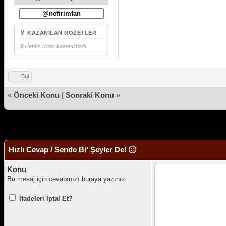
🏅 KAZANILAN ROZETLER
🔒 Henüz rozet kazanılmadı.
Bul
«
Önceki Konu
|
Sonraki Konu
»
Hızlı Cevap / Sende Bi' Şeyler De!
Konu
Bu mesaj için cevabınızı buraya yazınız.
İfadeleri İptal Et?