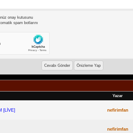
ünüz onay kutusunu
otomatik spam botlarını
Yazar
[LİVE]
nefirimfan
nefirimfan