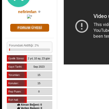
nefirimfan
FORUM ÜYESİ
Forumdaki Aktifliği: 2%
Üyelik Süresi
2 yıl, 10 ay, 23 gün
Kayıt Tarihi:
Sep 2023
Yorumları:
15
Konuları:
15
Rep Puanı:
0
Ruh hali:
Alınan Beğeni: 0
Verilen Beğeni: 0