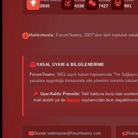
Online Rekoru
Konular
Mesajlar
Üyeler
3930
4156
7427
901
Hakkımızda:
ForumTeams, 2007'den beri topluluk odaklı p
YASAL UYARI & BILGILENDIRME
ForumTeams
, 5651 sayılı kanun kapsamında "Yer Sağlayıcı"
yasalara uygunluğu konusunda site yönetimi sorumlu tutula
Uyar-Kaldır Prensibi:
Telif hakkına konu olan eserleri
mail atabilir ya da
İletişim
sayfamızdan bize ulaşabilirsiniz.
Destek:webmaster@forumteams.com
Rekla