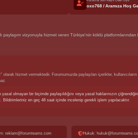
Forum'a Son Kayıt Olan Üye
oxo768 / Aramıza Hoş Ge
aylaşım vizyonuyla hizmet veren Türkiye'nin köklü platformlarından biri
 olarak hizmet vermektedir. Forumumuzda paylaşılan içerikler, kullanıcıların 
maz.
n yasal olmayan bir biçimde paylaşıldığını veya yasal haklarınızın çiğnendiğ
 Bildirimleriniz en geç 48 saat içinde incelenip gerekli işlem yapılacaktır.
m: reklam@forumteams.com
Hukuk: hukuk@forumteams.c