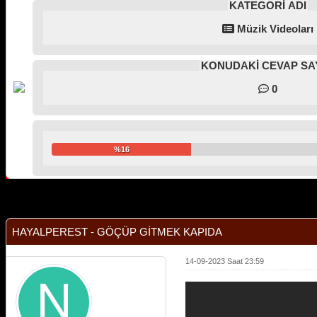
KATEGORİ ADI
Müzik Videoları
KONUDAKİ CEVAP SAY
0
%16
Derecelendirme: 0/5 - 0 oy
1
2
3
4
5
HAYALPEREST - GÖÇÜP GİTMEK KAPIDA
14-09-2023 Saat 23:59