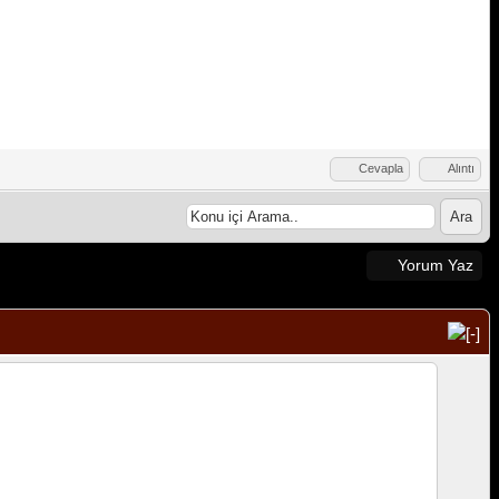
Cevapla
Alıntı
Yorum Yaz