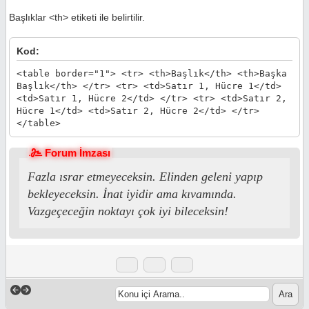
Başlıklar <th> etiketi ile belirtilir.
Kod:
<table border="1"> <tr> <th>Başlık</th> <th>Başka
Başlık</th> </tr> <tr> <td>Satır 1, Hücre 1</td>
<td>Satır 1, Hücre 2</td> </tr> <tr> <td>Satır 2,
Hücre 1</td> <td>Satır 2, Hücre 2</td> </tr>
</table>
Forum İmzası
Fazla ısrar etmeyeceksin. Elinden geleni yapıp
bekleyeceksin. İnat iyidir ama kıvamında.
Vazgeçeceğin noktayı çok iyi bileceksin!