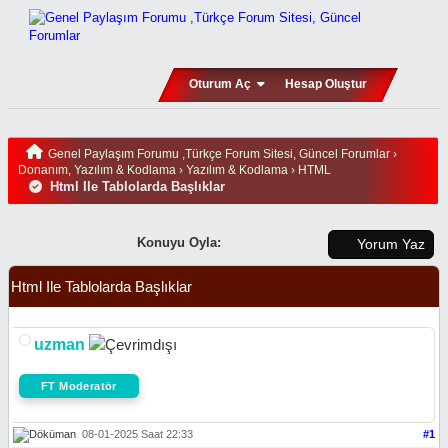
Oturum Aç
Hesap Oluştur
Genel Paylaşım Forumu ,Türkçe Forum Sitesi, Güncel Forumlar
›
Donanım, Yazılım & Kodlama
›
Yazılım & Kodlama
›
HTML
Html Ile Tablolarda Başlıklar
Konuyu Oyla:
Yorum Yaz
Html Ile Tablolarda Başlıklar
uzman
FT Moderatör
08-01-2025 Saat 22:33
#1