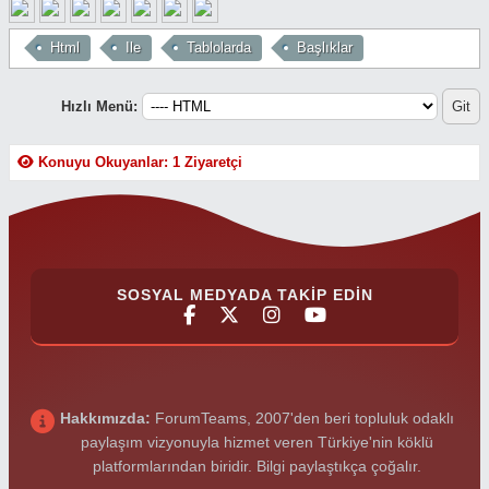
Html
Ile
Tablolarda
Başlıklar
Hızlı Menü:
Konuyu Okuyanlar: 1 Ziyaretçi
SOSYAL MEDYADA TAKIP EDIN
Hakkımızda:
ForumTeams, 2007'den beri topluluk odaklı
paylaşım vizyonuyla hizmet veren Türkiye'nin köklü
platformlarından biridir. Bilgi paylaştıkça çoğalır.