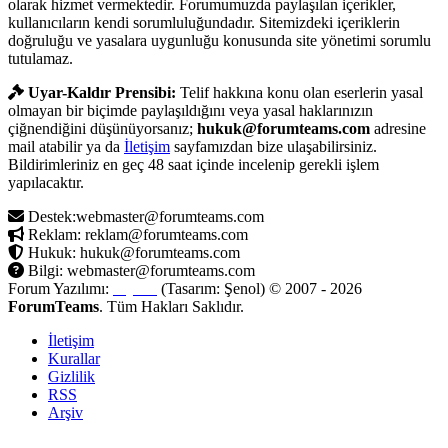
olarak hizmet vermektedir. Forumumuzda paylaşılan içerikler,
kullanıcıların kendi sorumluluğundadır. Sitemizdeki içeriklerin
doğruluğu ve yasalara uygunluğu konusunda site yönetimi sorumlu
tutulamaz.
Uyar-Kaldır Prensibi:
Telif hakkına konu olan eserlerin yasal
olmayan bir biçimde paylaşıldığını veya yasal haklarınızın
çiğnendiğini düşünüyorsanız;
hukuk@forumteams.com
adresine
mail atabilir ya da
İletişim
sayfamızdan bize ulaşabilirsiniz.
Bildirimleriniz en geç 48 saat içinde incelenip gerekli işlem
yapılacaktır.
Destek:webmaster@forumteams.com
Reklam: reklam@forumteams.com
Hukuk: hukuk@forumteams.com
Bilgi: webmaster@forumteams.com
Forum Yazılımı:
MyBB
(Tasarım: Şenol) © 2007 - 2026
ForumTeams
. Tüm Hakları Saklıdır.
İletişim
Kurallar
Gizlilik
RSS
Arşiv