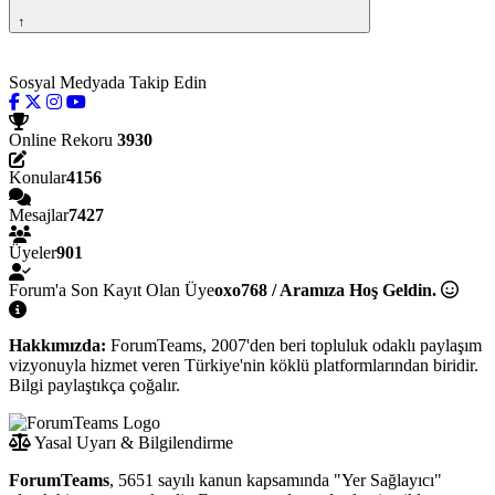
↑
Sosyal Medyada Takip Edin
Online Rekoru
3930
Konular
4156
Mesajlar
7427
Üyeler
901
Forum'a Son Kayıt Olan Üye
oxo768 / Aramıza Hoş Geldin.
Hakkımızda:
ForumTeams, 2007'den beri topluluk odaklı paylaşım
vizyonuyla hizmet veren Türkiye'nin köklü platformlarından biridir.
Bilgi paylaştıkça çoğalır.
Yasal Uyarı & Bilgilendirme
ForumTeams
, 5651 sayılı kanun kapsamında "Yer Sağlayıcı"