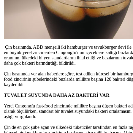
Çin basınında, ABD menşeili iki hamburger ve tavukburger devi ile
en büyük yerel zincirlerden Cıngongfu'nun içeceklere kattığı buzlarda
oranının, ülkedeki hijyen standartlarını ihlal ettiği ve bazılarının tuval
daha çok bakteri barındırdığı bildirildi.
Çin basınında yer alan haberlere göre, test edilen küresel bir hamburg
food zincirinin şubelerindeki buzlarda mililitre başına 120 bakteri dü
kaydedildi.
TUVALET SUYUNDA DAHA AZ BAKTERİ VAR
Yerel Cıngongfu fast-food zincirinde mililitre başına düşen bakteri a
olarak ölçülürken, standart bir tuvalet suyundaki bakteri ortalamasını
aştığı vurgulandı.
Çin'de en çok şube açan ve ülkedeki tüketiciler tarafından en fazla r
küresel bir tavukburger zincirinin buzlarında ise mililitre başına 2 bin