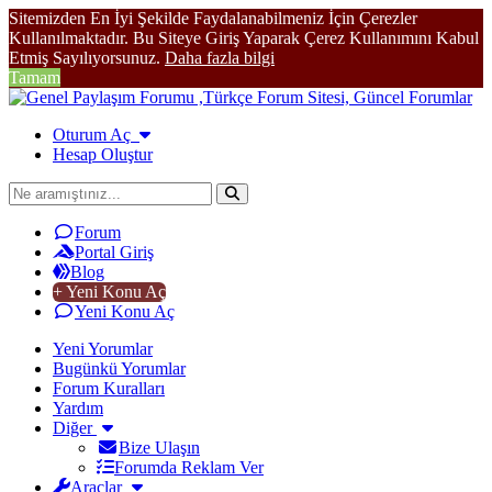
Sitemizden En İyi Şekilde Faydalanabilmeniz İçin Çerezler
Kullanılmaktadır. Bu Siteye Giriş Yaparak Çerez Kullanımını Kabul
Etmiş Sayılıyorsunuz.
Daha fazla bilgi
Tamam
Oturum Aç
Hesap Oluştur
Forum
Portal Giriş
Blog
+ Yeni Konu Aç
Yeni Konu Aç
Yeni Yorumlar
Bugünkü Yorumlar
Forum Kuralları
Yardım
Diğer
Bize Ulaşın
Forumda Reklam Ver
Araçlar