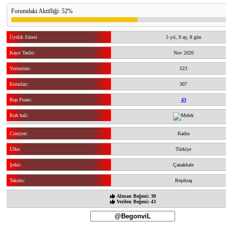
Forumdaki Aktifliği: 52%
Üyelik Süresi
5 yıl, 9 ay, 8 gün
Kayıt Tarihi:
Nov 2020
Yorumları:
523
Konuları:
307
Rep Puanı:
43
Ruh hali:
Cinsiyet:
Kadın
Ülke:
Türkiye
Şehir:
Çanakkale
Takımı:
Beşiktaş
Alınan Beğeni: 30
Verilen Beğeni: 43