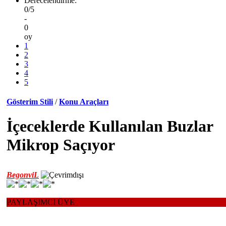
Derecelendirme:
0/5
-
0
oy
1
2
3
4
5
Gösterim Stili
/
Konu Araçları
İçeceklerde Kullanılan Buzlar
Mikrop Saçıyor
BegonviL
PAYLAŞIMCI ÜYE