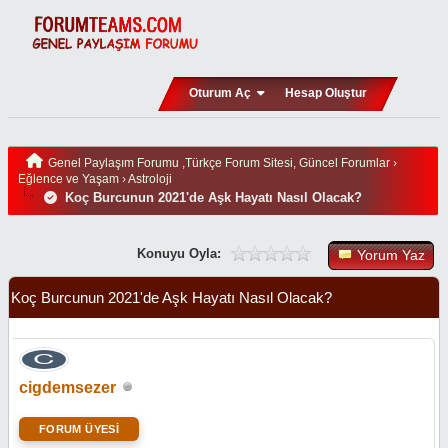
Oturum Aç
Hesap Oluştur
Genel Paylaşım Forumu ,Türkçe Forum Sitesi, Güncel Forumlar
›
Eğlence ve Yaşam
›
Astroloji
Koç Burcunun 2021'de Aşk Hayatı Nasıl Olacak?
Konuyu Oyla:
Yorum Yaz
Koç Burcunun 2021'de Aşk Hayatı Nasıl Olacak?
cigdemsezer
FORUM ÜYESİ