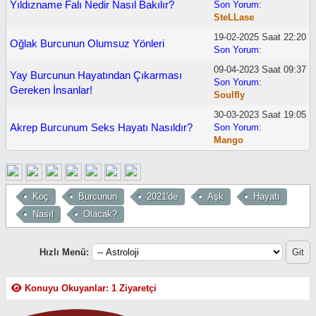
Yıldızname Falı Nedir Nasıl Bakılır?
Son Yorum
:
SteLLase
19-02-2025 Saat 22:20
Oğlak Burcunun Olumsuz Yönleri
Son Yorum
:
09-04-2023 Saat 09:37
Yay Burcunun Hayatından Çıkarması
Son Yorum
:
Gereken İnsanlar!
Soulfly
30-03-2023 Saat 19:05
Akrep Burcunum Seks Hayatı Nasıldır?
Son Yorum
:
Mango
Koç
Burcunun
2021'de
Aşk
Hayatı
Nasıl
Olacak?
Hızlı Menü:
Konuyu Okuyanlar: 1 Ziyaretçi