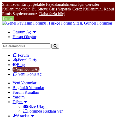
Sitemizden En İyi Şekilde Faydalanabilmeniz İçin Çerezler
Kullanılmaktadır. Bu Siteye Giriş Yaparak Çerez Kullanımını Kabul
Etmiş Sayılıyorsunuz.
Daha fazla bilgi
Tamam
Oturum Aç
Hesap Oluştur
Forum
Portal Giriş
Blog
+ Yeni Konu Aç
Yeni Konu Aç
Yeni Yorumlar
Bugünkü Yorumlar
Forum Kuralları
Yardım
Diğer
Bize Ulaşın
Forumda Reklam Ver
Araçlar