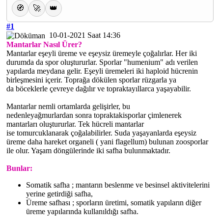
🧭
🚀
👑
#1
10-01-2021 Saat 14:36
Mantarlar Nasıl Ürer?
Mantarlar eşeyli üreme ve eşeysiz üremeyle çoğalırlar. Her iki
durumda da spor oluştururlar. Sporlar "humenium" adı verilen
yapılarda meydana gelir. Eşeyli üremeleri iki haploid hücrenin
birleşmesini içerir. Toprağa dökülen sporlar rüzgarla ya
da böceklerle çevreye dağılır ve topraktayıllarca yaşayabilir.
Mantarlar nemli ortamlarda gelişirler, bu
nedenleyağmurlardan sonra topraktakisporlar çimlenerek
mantarları oluştururlar. Tek hücreli mantarlar
ise tomurcuklanarak çoğalabilirler. Suda yaşayanlarda eşeysiz
üreme daha hareket organeli ( yani flagellum) bulunan zoosporlar
ile olur. Yaşam döngülerinde iki safha bulunmaktadır.
Bunlar:
Somatik safha ; mantarın beslenme ve besinsel aktivitelerini
yerine getirdiği safha,
Üreme safhası ; sporların üretimi, somatik yapıların diğer
üreme yapılarında kullanıldığı safha.