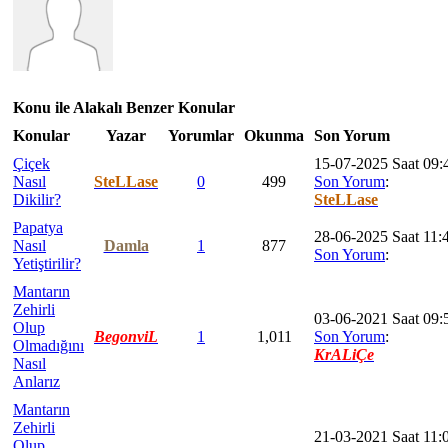
Konu ile Alakalı Benzer Konular
Konular
Yazar
Yorumlar
Okunma
Son Yorum
Çiçek
15-07-2025 Saat 09:
Nasıl
SteLLase
0
499
Son Yorum
:
Dikilir?
SteLLase
Papatya
28-06-2025 Saat 11:
Nasıl
Damla
1
877
Son Yorum
:
Yetiştirilir?
Mantarın
Zehirli
03-06-2021 Saat 09:
Olup
BegonviL
1
1,011
Son Yorum
:
Olmadığını
KrALiÇe
Nasıl
Anlarız
Mantarın
Zehirli
21-03-2021 Saat 11:
Olup