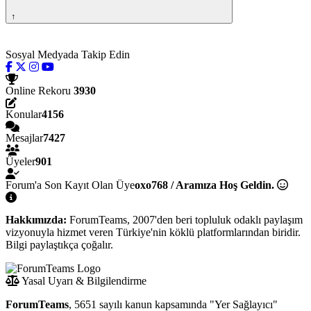
↑
Sosyal Medyada Takip Edin
Online Rekoru
3930
Konular
4156
Mesajlar
7427
Üyeler
901
Forum'a Son Kayıt Olan Üye
oxo768 / Aramıza Hoş Geldin.
Hakkımızda:
ForumTeams, 2007'den beri topluluk odaklı paylaşım
vizyonuyla hizmet veren Türkiye'nin köklü platformlarından biridir.
Bilgi paylaştıkça çoğalır.
Yasal Uyarı & Bilgilendirme
ForumTeams
, 5651 sayılı kanun kapsamında "Yer Sağlayıcı"