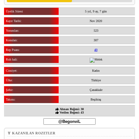
Üyelik Süresi
5 yıl, 9 ay, 7 gün
Kayıt Tarihi:
Nov 2020
Yorumları:
523
Konuları:
307
Rep Puanı:
43
Ruh hali:
Cinsiyet:
Kadın
Ülke:
Türkiye
Şehir:
Çanakkale
Takımı:
Beşiktaş
Alınan Beğeni: 30
Verilen Beğeni: 43
🏅 KAZANILAN ROZETLER