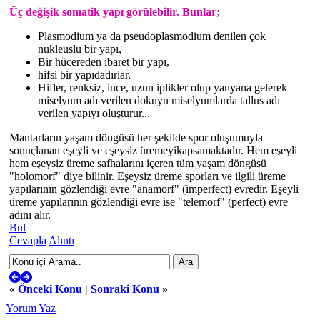
Üç değişik somatik yapı görülebilir. Bunlar;
Plasmodium ya da pseudoplasmodium denilen çok
nukleuslu bir yapı,
Bir hücereden ibaret bir yapı,
hifsi bir yapıdadırlar.
Hifler, renksiz, ince, uzun iplikler olup yanyana gelerek
miselyum adı verilen dokuyu miselyumlarda tallus adı
verilen yapıyı oluşturur...
Mantarların yaşam döngüsü her şekilde spor oluşumuyla
sonuçlanan eşeyli ve eşeysiz üremeyikapsamaktadır. Hem eşeyli
hem eşeysiz üreme safhalarını içeren tüm yaşam döngüsü
"holomorf" diye bilinir. Eşeysiz üreme sporları ve ilgili üreme
yapılarının gözlendiği evre "anamorf" (imperfect) evredir. Eşeyli
üreme yapılarının gözlendiği evre ise "telemorf" (perfect) evre
adını alır.
Bul
Cevapla
Alıntı
«
Önceki Konu
|
Sonraki Konu
»
Yorum Yaz