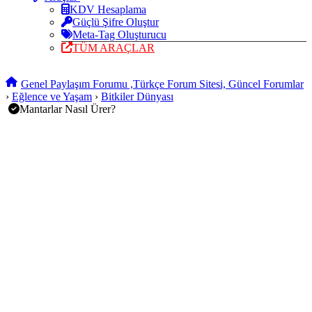
KDV Hesaplama
Güçlü Şifre Oluştur
Meta-Tag Oluşturucu
TÜM ARAÇLAR
Genel Paylaşım Forumu ,Türkçe Forum Sitesi, Güncel Forumlar
›
Eğlence ve Yaşam
›
Bitkiler Dünyası
Mantarlar Nasıl Ürer?