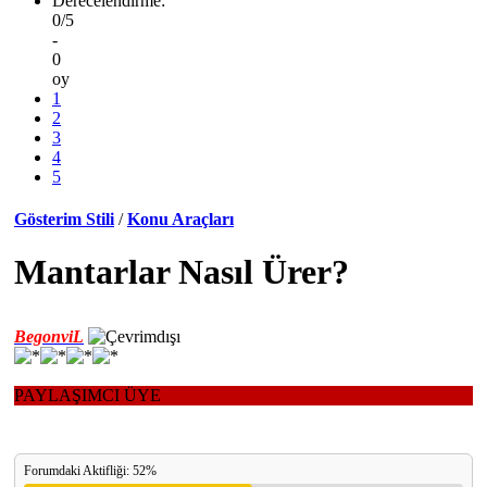
Derecelendirme:
0/5
-
0
oy
1
2
3
4
5
Gösterim Stili
/
Konu Araçları
Mantarlar Nasıl Ürer?
BegonviL
PAYLAŞIMCI ÜYE
Forumdaki Aktifliği: 52%