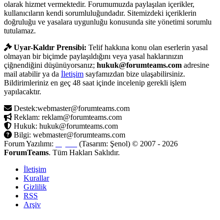
olarak hizmet vermektedir. Forumumuzda paylaşılan içerikler,
kullanıcıların kendi sorumluluğundadır. Sitemizdeki içeriklerin
doğruluğu ve yasalara uygunluğu konusunda site yönetimi sorumlu
tutulamaz.
Uyar-Kaldır Prensibi:
Telif hakkına konu olan eserlerin yasal
olmayan bir biçimde paylaşıldığını veya yasal haklarınızın
çiğnendiğini düşünüyorsanız;
hukuk@forumteams.com
adresine
mail atabilir ya da
İletişim
sayfamızdan bize ulaşabilirsiniz.
Bildirimleriniz en geç 48 saat içinde incelenip gerekli işlem
yapılacaktır.
Destek:webmaster@forumteams.com
Reklam: reklam@forumteams.com
Hukuk: hukuk@forumteams.com
Bilgi: webmaster@forumteams.com
Forum Yazılımı:
MyBB
(Tasarım: Şenol) © 2007 - 2026
ForumTeams
. Tüm Hakları Saklıdır.
İletişim
Kurallar
Gizlilik
RSS
Arşiv