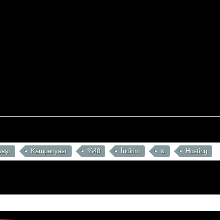
başı
Kampanyası
%40
İndirim
&
Hosting