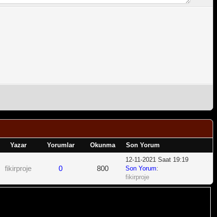
Yazar
Yorumlar
Okunma
Son Yorum
12-11-2021 Saat 19:19
fikirproje
0
800
Son Yorum
:
fikirproje