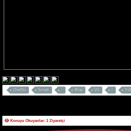
OneDio
Scripti
-
Blog
V5
-
Yıl
Konuyu Okuyanlar: 1 Ziyaretçi