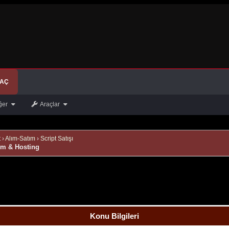
 AÇ
ğer
Araçlar
t
›
Alım-Satım
›
Script Satışı
im & Hosting
Konu Bilgileri