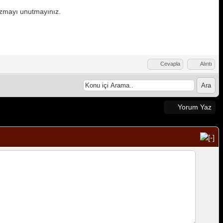
yazmayı unutmayınız.
Cevapla
Alıntı
Yorum Yaz