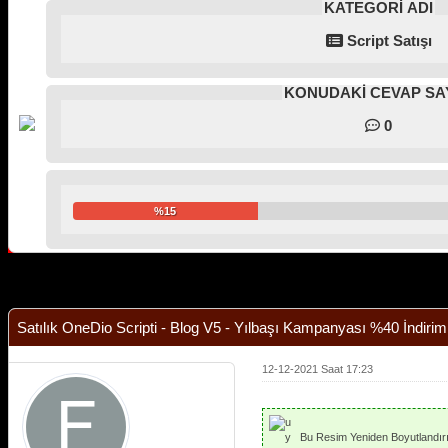
KATEGORİ ADI
Script Satışı
KONUDAKİ CEVAP SAY
0
%15
Derecelendirme: 0/5 - 0 oy
1
2
3
4
5
Satılık OneDio Scripti - Blog V5 - Yılbaşı Kampanyası %40 İndiri
12-12-2021 Saat 17:23
Bu Resim Yeniden Boyutlandırıl