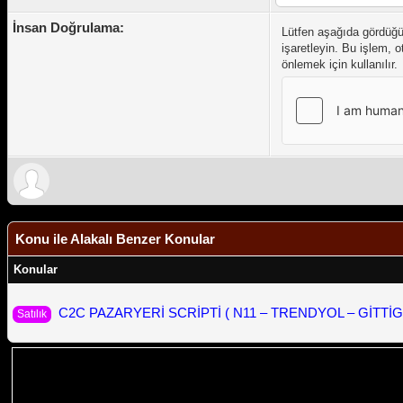
İnsan Doğrulama:
Lütfen aşağıda gördüğ
işaretleyin. Bu işlem, 
önlemek için kullanılır.
Konu ile Alakalı Benzer Konular
Konular
C2C PAZARYERİ SCRİPTİ ( N11 – TRENDYOL – GİTTİ
Satılık