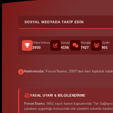
SOSYAL MEDYADA TAKIP EDIN
Online Rekoru
Konular
Mesajlar
Üyeler
3930
4156
7427
901
Hakkımızda:
ForumTeams, 2007'den beri topluluk odaklı p
YASAL UYARI & BILGILENDIRME
ForumTeams
, 5651 sayılı kanun kapsamında "Yer Sağlayıcı"
yasalara uygunluğu konusunda site yönetimi sorumlu tutula