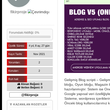
fikirproje
Forumdaki Aktifliği: 0%
Üyelik Süresi
4 yıl, 8 ay, 27 gün
Kayıt Tarihi:
Nov 2021
Yorumları:
2
Konuları:
2
Ruh hali:
Gelişmiş Blog scripti – Gelişmiş
Alınan Beğeni: 0
bloğu, Oyun bloğu, Magazin bl
Verilen Beğeni: 0
hazırlanmıştır. Sistem ise Oned
Google yapısal veri özelliğiyl
Sisteme, wordpress içeriklerini
Önceki blog kullanıcılarımız kol
🏅 KAZANILAN ROZETLER