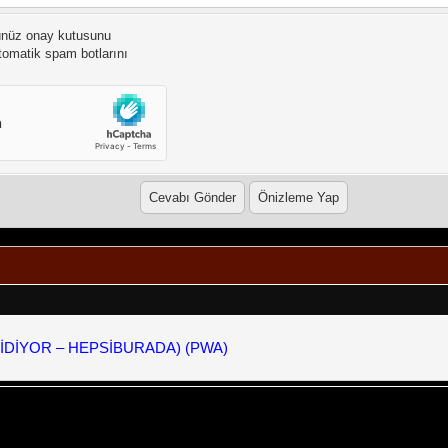
ünüz onay kutusunu
otomatik spam botlarını
GİDİYOR – HEPSİBURADA) (PWA)