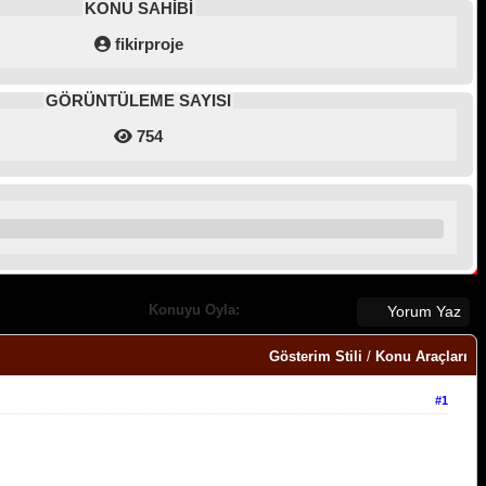
KONU SAHİBİ
fikirproje
GÖRÜNTÜLEME SAYISI
754
Konuyu Oyla:
Yorum Yaz
Gösterim Stili
/
Konu Araçları
#1