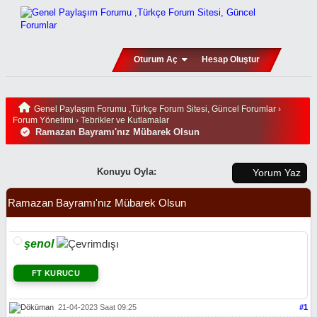
Oturum Aç
Hesap Oluştur
Genel Paylaşım Forumu ,Türkçe Forum Sitesi, Güncel Forumlar
›
Forum Yönetimi
›
Tebrikler ve Kutlamalar
Ramazan Bayramı'nız Mübarek Olsun
Konuyu Oyla:
Yorum Yaz
Ramazan Bayramı'nız Mübarek Olsun
şenol
FT KURUCU
21-04-2023 Saat 09:25
#1