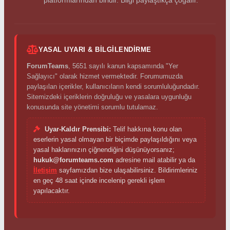
platformlarından biridir. Bilgi paylaştıkça çoğalır.
YASAL UYARI & BILGILENDIRME
ForumTeams
, 5651 sayılı kanun kapsamında "Yer
Sağlayıcı" olarak hizmet vermektedir. Forumumuzda
paylaşılan içerikler, kullanıcıların kendi sorumluluğundadır.
Sitemizdeki içeriklerin doğruluğu ve yasalara uygunluğu
konusunda site yönetimi sorumlu tutulamaz.
Uyar-Kaldır Prensibi:
Telif hakkına konu olan
eserlerin yasal olmayan bir biçimde paylaşıldığını veya
yasal haklarınızın çiğnendiğini düşünüyorsanız;
hukuk@forumteams.com
adresine mail atabilir ya da
İletişim
sayfamızdan bize ulaşabilirsiniz. Bildirimleriniz
en geç 48 saat içinde incelenip gerekli işlem
yapılacaktır.