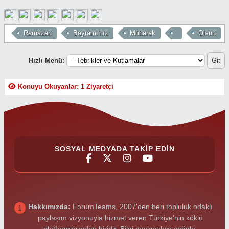
Ramazan
Bayramı'nız
Mübarek
Olsun
Hızlı Menü:
Konuyu Okuyanlar: 1 Ziyaretçi
SOSYAL MEDYADA TAKIP EDIN
Hakkımızda:
ForumTeams, 2007'den beri topluluk odaklı
paylaşım vizyonuyla hizmet veren Türkiye'nin köklü