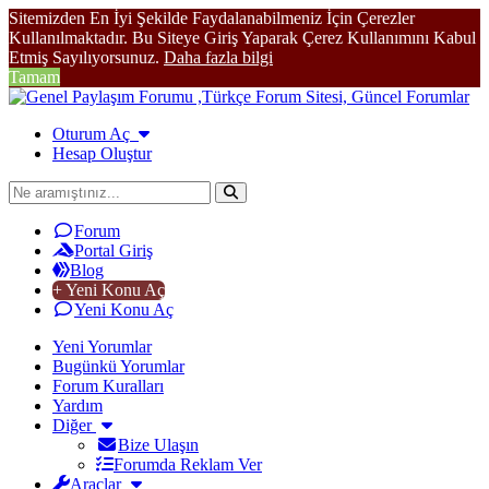
Sitemizden En İyi Şekilde Faydalanabilmeniz İçin Çerezler
Kullanılmaktadır. Bu Siteye Giriş Yaparak Çerez Kullanımını Kabul
Etmiş Sayılıyorsunuz.
Daha fazla bilgi
Tamam
Oturum Aç
Hesap Oluştur
Forum
Portal Giriş
Blog
+ Yeni Konu Aç
Yeni Konu Aç
Yeni Yorumlar
Bugünkü Yorumlar
Forum Kuralları
Yardım
Diğer
Bize Ulaşın
Forumda Reklam Ver
Araçlar