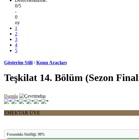
Derecelendirme:
0/5
-
0
oy
1
2
3
4
5
Gösterim Stili
/
Konu Araçları
Teşkilat 14. Bölüm (Sezon Final
Damla
EMEKTAR ÜYE
Forumdaki Aktifliği: 98%