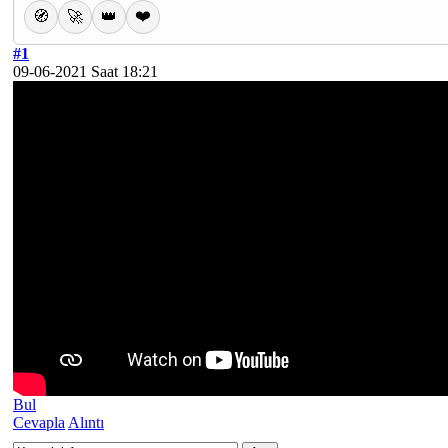
❤️
🧭
🚀
👑
#1
09-06-2021 Saat 18:21
Bul
Cevapla
Alıntı