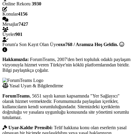
Online Rekoru
3930
Konular
4156
Mesajlar
7427
Üyeler
901
Forum'a Son Kayıt Olan Üye
oxo768 / Aramıza Hoş Geldin.
Hakkımızda:
ForumTeams, 2007'den beri topluluk odaklı paylaşım
vizyonuyla hizmet veren Türkiye'nin köklü platformlarından biridir.
Bilgi paylaştıkça çoğalır.
Yasal Uyarı & Bilgilendirme
ForumTeams
, 5651 sayılı kanun kapsamında "Yer Sağlayıcı"
olarak hizmet vermektedir. Forumumuzda paylaşılan içerikler,
kullanıcıların kendi sorumluluğundadır. Sitemizdeki içeriklerin
doğruluğu ve yasalara uygunluğu konusunda site yönetimi sorumlu
tutulamaz.
Uyar-Kaldır Prensibi:
Telif hakkına konu olan eserlerin yasal
olmayan bir biçimde paylaşıldığını veya yasal haklarınızın