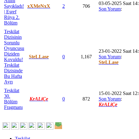
Adını
03-05-2025 Saat 14
Sayıkladı!
xXMeNxX
2
706
Son Yorum
:
| Eşref
Rüya 2.
Bölüm
Teşkilat
Dizisinin
Sorunlu
Oyuncusu
23-01-2022 Saat 14
Diziden
SteLLase
0
1,167
Son Yorum
:
Kovuldu!
SteLLase
Teşkilat
Dizisinde
Bu Hafta
Ayrı
Teşkilat
15-01-2022 Saat 12
30.
KrALiÇe
0
872
Son Yorum
:
Bölüm
KrALiÇe
Fragmanı
Teşkilat