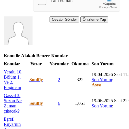
Konu ile Alakalı Benzer Konular
Konular
Yazar
Yorumlar
Okunma
Son Yorum
Yeraltı 10.
19-04-2026 Saat 11
Bölüm 1.
Soulfly
2
322
Son Yorum
:
Ve 2.
Asya
Fragmanı
Gassal 3.
Sezon Ne
19-06-2025 Saat 22
Soulfly
6
1,051
Zaman
Son Yorum
:
çıkacak?
Eşref,
Rüya’nın