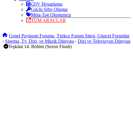
KDV Hesaplama
Güçlü Şifre Oluştur
Meta-Tag Oluşturucu
TÜM ARAÇLAR
Genel Paylaşım Forumu ,Türkçe Forum Sitesi, Güncel Forumlar
›
Sinema, Tv, Dizi, ve Müzik Dünyası
›
Dizi ve Televizyon Dünyası
Teşkilat 14. Bölüm (Sezon Finali)