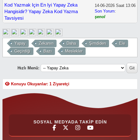
Kod Yazmak Için En Iyi Yapay Zeka
14-06-2026 Saat 13:06
Hangisidir? Yapay Zeka Kod Yazma
Son Yorum
:
şenol
Tavsiyesi
Yapay
Zekanın
Daha
Şimdiden
Ele
Geçirdiği
Bazı
Meslekler
Hızlı Menü:
Konuyu Okuyanlar: 1 Ziyaretçi
SOSYAL MEDYADA TAKIP EDIN