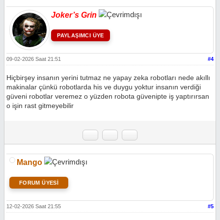
Joker’s Grin
PAYLAŞIMCI ÜYE
09-02-2026 Saat 21:51
#4
Hiçbirşey insanın yerini tutmaz ne yapay zeka robotları nede akıllı
makinalar çünkü robotlarda his ve duygu yoktur insanın verdiği
güveni robotlar veremez o yüzden robota güvenipte iş yaptırırsan
o işin rast gitmeyebilir
Mango
FORUM ÜYESİ
12-02-2026 Saat 21:55
#5