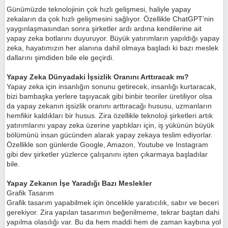
Günümüzde teknolojinin çok hızlı gelişmesi, haliyle yapay
zekaların da çok hızlı gelişmesini sağlıyor. Özellikle ChatGPT’nin
yaygınlaşmasından sonra şirketler ardı ardına kendilerine ait
yapay zeka botlarını duyuruyor. Büyük yatırımların yapıldığı yapay
zeka, hayatımızın her alanına dahil olmaya başladı ki bazı meslek
dallarını şimdiden bile ele geçirdi.
Yapay Zeka Dünyadaki İşsizlik Oranını Arttıracak mı?
Yapay zeka için insanlığın sonunu getirecek, insanlığı kurtaracak,
bizi bambaşka yerlere taşıyacak gibi binbir teoriler üretiliyor olsa
da yapay zekanın işsizlik oranını arttıracağı hususu, uzmanların
hemfikir kaldıkları bir husus. Zira özellikle teknoloji şirketleri artık
yatırımlarını yapay zeka üzerine yaptıkları için, iş yükünün büyük
bölümünü insan gücünden alarak yapay zekaya teslim ediyorlar.
Özellikle son günlerde Google, Amazon, Youtube ve Instagram
gibi dev şirketler yüzlerce çalışanını işten çıkarmaya başladılar
bile.
Yapay Zekanın İşe Yaradığı Bazı Meslekler
Grafik Tasarım
Grafik tasarım yapabilmek için öncelikle yaratıcılık, sabır ve beceri
gerekiyor. Zira yapılan tasarımın beğenilmeme, tekrar baştan dahi
yapılma olasılığı var. Bu da hem maddi hem de zaman kaybına yol