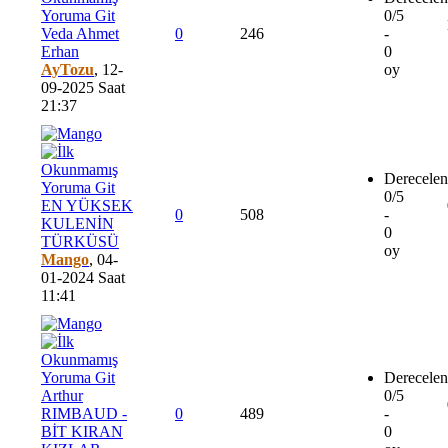
0/5
Veda Ahmet
0
246
-
Erhan
0
AyTozu
,
12-
oy
09-2025 Saat
21:37
Derecelen
0/5
EN YÜKSEK
0
508
-
KULENİN
0
TÜRKÜSÜ
oy
Mango
,
04-
01-2024 Saat
11:41
Derecelen
Arthur
0/5
RIMBAUD -
0
489
-
BİT KIRAN
0