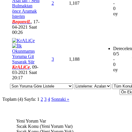
Asaf'tan - Seni
2
1,107
-
Bulmaktan
0
önce Aramak
oy
Isterim
BegonviL
,
17-
04-2021 Saat
00:26
Derecelen
0/5
3
1,188
-
Susarak Şiir
0
KrALiÇe
,
09-
oy
03-2021 Saat
20:17
Toplam (4) Sayfa:
1
2
3
4
Sonraki »
Yeni Yorum Var
Sıcak Konu (Yeni Yorum Var)
Sıcak Konu (Yeni Yorum Yok)