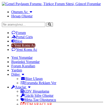
Oturum Aç
Hesap Oluştur
Forum
Portal Giriş
Blog
+ Yeni Konu Aç
Yeni Konu Aç
Yeni Yorumlar
Bugünkü Yorumlar
Forum Kuralları
Yardım
Diğer
Bize Ulaşın
Forumda Reklam Ver
Araçlar
KDV Hesaplama
Güçlü Şifre Oluştur
Meta-Tag Oluşturucu
TÜM ARAÇLAR