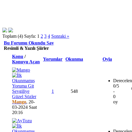
Toplam (4) Sayfa:
1
2
3
4
Sonraki »
Bu Forumu Okundu Say
Resimli & Yazılı Şiirler
Konu
/
Yorumlar
Okunma
Oyla
Konuyu Açan
Derecelen
0/5
Sevgiliye
1
548
-
Güzel Sözler
0
Mango
,
20-
oy
03-2024 Saat
20:16
Derecelen