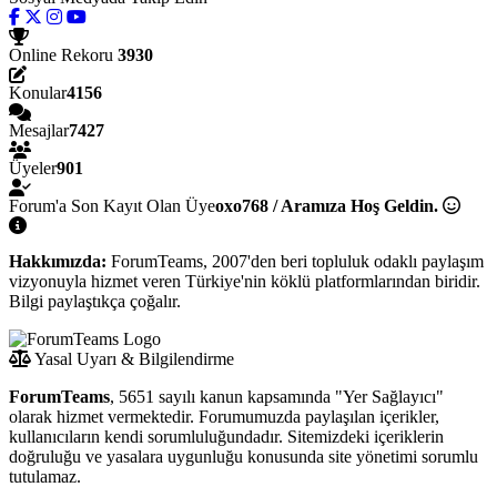
Online Rekoru
3930
Konular
4156
Mesajlar
7427
Üyeler
901
Forum'a Son Kayıt Olan Üye
oxo768 / Aramıza Hoş Geldin.
Hakkımızda:
ForumTeams, 2007'den beri topluluk odaklı paylaşım
vizyonuyla hizmet veren Türkiye'nin köklü platformlarından biridir.
Bilgi paylaştıkça çoğalır.
Yasal Uyarı & Bilgilendirme
ForumTeams
, 5651 sayılı kanun kapsamında "Yer Sağlayıcı"
olarak hizmet vermektedir. Forumumuzda paylaşılan içerikler,
kullanıcıların kendi sorumluluğundadır. Sitemizdeki içeriklerin
doğruluğu ve yasalara uygunluğu konusunda site yönetimi sorumlu
tutulamaz.