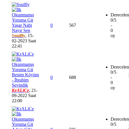
Derecelen
0/5
Yaşar Nabi
0
567
-
Nayır Sen
0
Soulfly
,
15-
oy
02-2023 Saat
22:41
Derecelen
0/5
Benim Köyüm
0
688
-
- İbrahim
0
Sevindik
oy
KrALiÇe
,
21-
09-2022 Saat
22:00
Derecelen
0/5