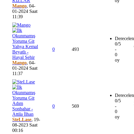
KIZLAR
oy
Mango
,
04-
01-2024 Saat
11:39
Derecelen
0/5
Yahya Kemal
0
493
-
Beyatlı -
0
Hayal Şehir
oy
Mango
,
04-
01-2024 Saat
11:37
Derecelen
0/5
Adım
0
569
-
Sonbahar -
0
Attila İlhan
oy
SteLLase
,
19-
08-2023 Saat
00:16