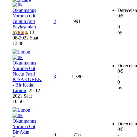
Derecelen
0/5
Günün Şiiri
2
991
-
Paylaşımları
0
byking
,
13-
oy
08-2022 Saat
13:48
Derecelen
0/5
Necip Fazıl
3
1,380
-
KISAKÜREK
0
- Bir Kadın
oy
Limon
,
25-12-
2021 Saat
10:56
Derecelen
0/5
Bir Adın
0
718
-