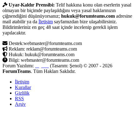
Uyar-Kaldır Prensibi:
Telif hakkına konu olan eserlerin yasal
olmayan bir biçimde paylaşıldığını veya yasal haklarınızın
çiğnendiğini düşünüyorsanız;
hukuk@forumteams.com
adresine
mail atabilir ya da
İletişim
sayfamızdan bize ulaşabilirsiniz.
Bildirimleriniz en geç 48 saat içinde incelenip gerekli işlem
yapılacaktır.
Destek:webmaster@forumteams.com
Reklam: reklam@forumteams.com
Hukuk: hukuk@forumteams.com
Bilgi: webmaster@forumteams.com
Forum Yazılımı:
MyBB
(Tasarım: Şenol) © 2007 - 2026
ForumTeams
. Tüm Hakları Saklıdır.
İletişim
Kurallar
Gizlilik
RSS
Arşiv