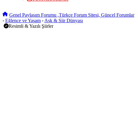
Genel Paylaşım Forumu ,Türkçe Forum Sitesi, Güncel Forumlar
›
Eğlence ve Yaşam
›
Aşk & Şiir Dünyası
Resimli & Yazılı Şiirler