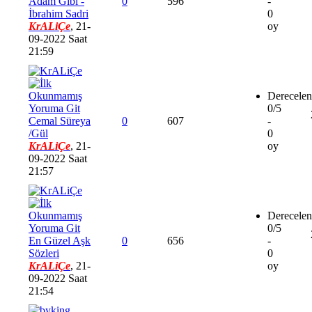
Adam Gibi -
0
596
-
İbrahim Sadri
0
KrALiÇe
,
21-
oy
09-2022 Saat
21:59
Derecelen
0/5
Cemal Süreya
0
607
-
/Gül
0
KrALiÇe
,
21-
oy
09-2022 Saat
21:57
Derecelen
0/5
En Güzel Aşk
0
656
-
Sözleri
0
KrALiÇe
,
21-
oy
09-2022 Saat
21:54