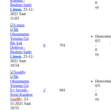
Kalmalı -
0
İbrahim Sadri
oy
Limon
,
25-12-
2021 Saat
11:03
Derecelen
0/5
Bir Aşk
0
701
-
Değiyor -
0
İbrahim Sadri
oy
Limon
,
25-12-
2021 Saat
10:54
Derecelen
0/5
Ey Sevgili -
2
941
-
Sezai Karakoç
0
Soulfly
,
23-
oy
11-2021 Saat
19:55