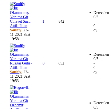
Derecelen
0/5
Cinayet Saati -
1
842
-
Attila İlhan
0
Soulfly
,
23-
oy
11-2021 Saat
19:58
Derecelen
0/5
Rüzgar Gülü -
0
652
-
Attila İlhan
0
Soulfly
,
23-
oy
11-2021 Saat
19:53
Derecelen
Özdemir
0/5