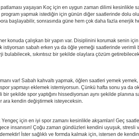
 patlaması yaşayan Koç için en uygun zaman dilimi kesinlikle 
ir program yapmak istediğin için günün diğer saatlerinde dolu o
pora başlayabilir, sonrasında güne hem çok daha fazla enerjik h
her konuda çalışkan bir yapın var. Disiplinini korumak senin içi
 istiyorsan sabah erken ya da öğle yemeği saatlerinde verimli bir
i bulabilecek, sıkıntısız bir şekilde olaylara çözüm getirebilece
amanı var! Sabah kahvaltı yapmak, öğlen saatleri yemek yemek, 
e spor yapmayı eklemek istemiyorsun. Çünkü hafta sonu ya da ok
imli bir şekilde spor yaptığını hissediyorsan aynı şekilde planın
ir ara kendin değiştirmek isteyeceksin.
 Yengeç için en iyi spor zamanı kesinlikle akşamları! Geç saatl
gece insanısın! Çoğu zaman gündüzleri kendini uyuşuk, stresli 
 demektir! İster sağlıklı ve formda kalmak için, istersen de kend