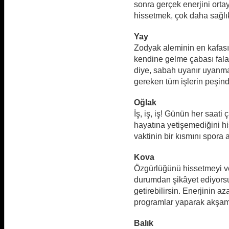
sonra gerçek enerjini ort
hissetmek, çok daha sağlıkl
Yay
Zodyak aleminin en kafası 
kendine gelme çabası falan
diye, sabah uyanır uyanmaz
gereken tüm işlerin peşind
Oğlak
İş, iş, iş! Günün her saati
hayatına yetişemediğini hi
vaktinin bir kısmını spora a
Kova
Özgürlüğünü hissetmeyi ve
durumdan şikâyet ediyorsu
getirebilirsin. Enerjinin a
programlar yaparak akşamı
Balık