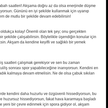
sabah saatleri! Akşama doğru az da olsa enerjinde düşme
luyorsun. Gününü en iyi şekilde kullanmak için uyanıp
em de mutlu bir şekilde devam edebilirsin!
n oldukça kolay! Önemli olan tek şey; onu gerçekten
 şekilde çalışabilirsin. Böylelikle üşendiğin konular için
ksin. Akşam da kendine keyifli ve sağlıklı bir yemek
iş saatleri çalışmak gerekiyor ve sen bu zaman
ul/iş sonrası spor yapabileceğine inanıyorsun. Kendini en
a sadık kalmaya devam etmelisin. Ne de olsa çabuk sıkılan
erde kendini daha huzurlu ve özgüvenli hissediyorsun, bu
ve huzursuz hissediyorsun, fakat hava kararmaya başladı
ine yeni bir çevre edinmek için spora gidiyor ol, akşam