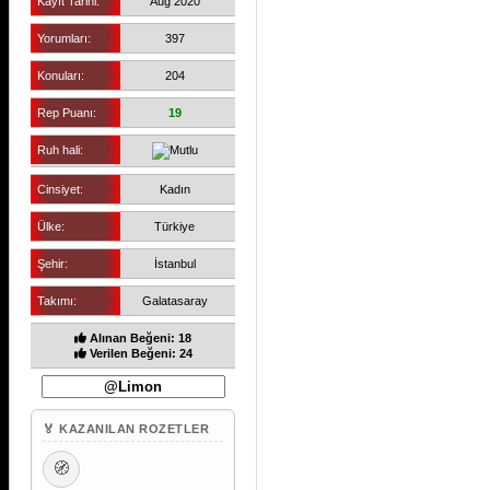
Kayıt Tarihi:
Aug 2020
Yorumları:
397
Konuları:
204
Rep Puanı:
19
Ruh hali:
Cinsiyet:
Kadın
Ülke:
Türkiye
Şehir:
İstanbul
Takımı:
Galatasaray
Alınan Beğeni: 18
Verilen Beğeni: 24
🏅 KAZANILAN ROZETLER
🧭