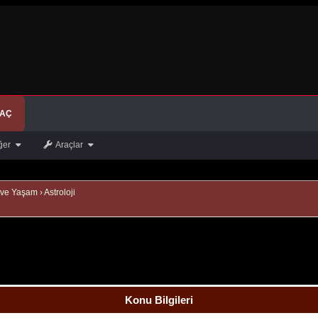
 AÇ
ğer
Araçlar
 ve Yaşam
›
Astroloji
Konu Bilgileri