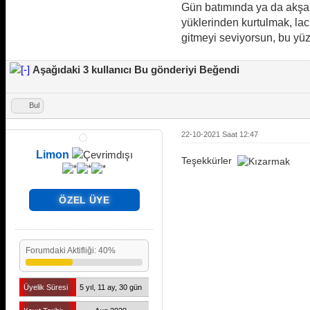
Gün batımında ya da akşam
yüklerinden kurtulmak, la
gitmeyi seviyorsun, bu yüz
Aşağıdaki 3 kullanıcı Bu gönderiyi Beğendi
Bul
22-10-2021 Saat 12:47
Limon
Teşekkürler
ÖZEL ÜYE
Forumdaki Aktifliği: 40%
Üyelik Süresi
5 yıl, 11 ay, 30 gün