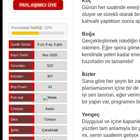
Koç
PAYLAŞIMCI ÜYE
Günün her saatinde enerji
oluyor ve sürekli olarak b
kahvaltı yaptıktan sonra s
Forumdaki Aktifliği: 52%
Boğa
Gerçekleştirmek istediğin 
Üyelik Süresi
5 yıl, 9 ay, 5 gün
istemen. Eğer spora gitmek
kendinde yeteri kadar enerj
Kayıt Tarihi:
Nov 2020
hazırladın mı tamamdır!
Yorumları:
523
İkizler
Konuları:
307
Sana göre her şeyin bir z
Rep Puanı:
43
planlamasının içine bir d
iyi sen tanırsın, eğer ver
Ruh hali:
bir yapın var, programını b
Cinsiyet:
Kadın
Yengeç
Ülke:
Türkiye
Duygusal ve içine kapanık
yüzden tam anlamıyla bir 
Şehir:
Çanakkale
mı, senin saatlerin geliyor