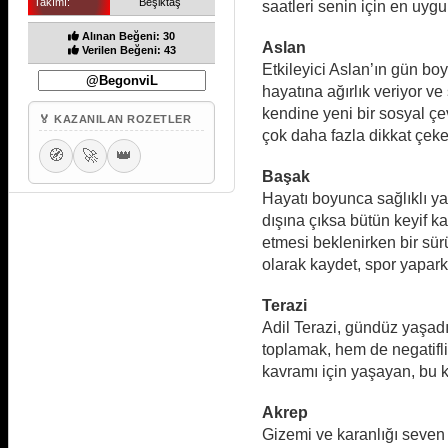
Takımı:
Beşiktaş
saatleri senin için en uyg
Alınan Beğeni: 30
Aslan
Verilen Beğeni: 43
Etkileyici Aslan’ın gün bo
hayatına ağırlık veriyor ve
kendine yeni bir sosyal ç
🏅 KAZANILAN ROZETLER
çok daha fazla dikkat çeke
🧭
🚀
👑
Başak
Hayatı boyunca sağlıklı yaş
dışına çıksa bütün keyif k
etmesi beklenirken bir sür
olarak kaydet, spor yapark
Terazi
Adil Terazi, gündüz yaşadı
toplamak, hem de negatifli
kavramı için yaşayan, bu 
Akrep
Gizemi ve karanlığı seven