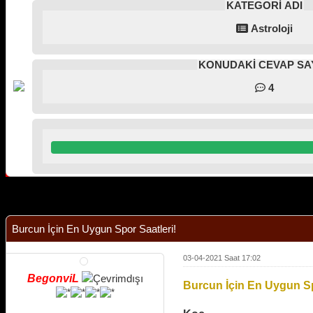
KATEGORİ ADI
Astroloji
KONUDAKİ CEVAP SAY
4
Derecelendirme: 0/5 - 0 oy
1
2
3
4
5
Burcun İçin En Uygun Spor Saatleri!
03-04-2021 Saat 17:02
BegonviL
Burcun İçin En Uygun Sp