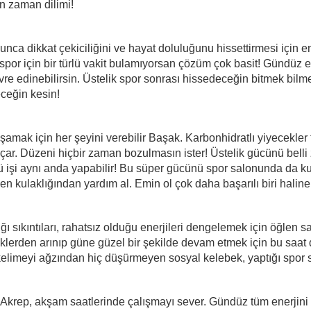
un zaman dilimi!
yunca dikkat çekiciliğini ve hayat doluluğunu hissettirmesi için 
 spor için bir türlü vakit bulamıyorsan çözüm çok basit! Gündüz e
evre edinebilirsin. Üstelik spor sonrası hissedeceğin bitmek bi
ceğin kesin!
amak için her şeyini verebilir Başak. Karbonhidratlı yiyecekler t
açar. Düzeni hiçbir zaman bozulmasın ister! Üstelik gücünü belli 
ü işi aynı anda yapabilir! Bu süper gücünü spor salonunda da kull
en kulaklığından yardım al. Emin ol çok daha başarılı biri halin
ğı sıkıntıları, rahatsız olduğu enerjileri dengelemek için öğlen 
klerden arınıp güne güzel bir şekilde devam etmek için bu saat 
kelimeyi ağzından hiç düşürmeyen sosyal kelebek, yaptığı spor
 Akrep, akşam saatlerinde çalışmayı sever. Gündüz tüm enerjini 