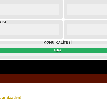
ISI
KONU KALİTESİ
%100
or Saatleri!