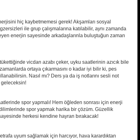
enerjisini hiç kaybetmemesi gerek! Akşamları sosyal
gzersizleri ile grup çalışmalarına katılabilir, aynı zamanda
lmeyen enerjin sayesinde arkadaşlarınla buluştuğun zaman
ükettiğinde vicdan azabı çeker, uyku saatlerinin azıcık bile
zamanlarda ortaya çıkarmasını o kadar iyi bilir ki, pes
anabilirsin. Nasıl mı? Ders ya da iş notlarını sesli not
e geleceksin!
saatlerinde spor yapmalı! Hem öğleden sonrası için enerji
dilimlerinde spor yapmak harika bir çözüm. Güzellik
 sayesinde herkesi kendine hayran bırakacak!
etrafa uyum sağlamak için harcıyor, hava karardıktan