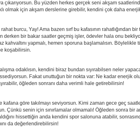
aya çıkarıyorsun. Bu yüzden herkes gerçek seni akşam saatlerin
ı olmak için akşam derslerine girebilir, kendini çok daha enerjik
rahat burcu, Yay! Ama bazen sırf bu kafasının rahatlığından bir 
 derken bir bakar saatler geçmiş işler, ödevler hala onu bekliyor
 kahvaltını yapmalı, hemen sporuna başlamalısın. Böylelikle tüm
e koşabilirsin.
 çalışma odaklısın, kendini biraz bundan sıyırabilsen neler yapacak
ssediyorsun. Fakat unuttuğun bir nokta var: Ne kadar enerjik olu
yırabilir, öğleden sonranı daha verimli hale getirebilirsin!
 kafana göre takılmayı seviyorsun. Kimi zaman gece geç saatler
n. Çünkü senin için sınırlamalar olmamalı! Öğleden sonra bir 
zaldığını hissettiğin anda kendini spor salonuna atabilir, sonrasın
nı da değerlendirebilirsin!