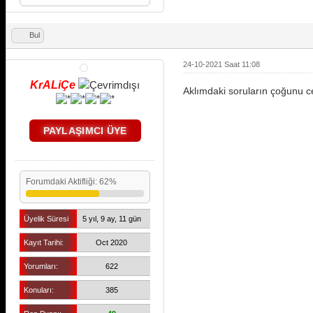
Bul
24-10-2021 Saat 11:08
KrALiÇe
Aklımdaki soruların çoğunu c
PAYLAŞIMCI ÜYE
Forumdaki Aktifliği: 62%
Üyelik Süresi
5 yıl, 9 ay, 11 gün
Kayıt Tarihi:
Oct 2020
Yorumları:
622
Konuları:
385