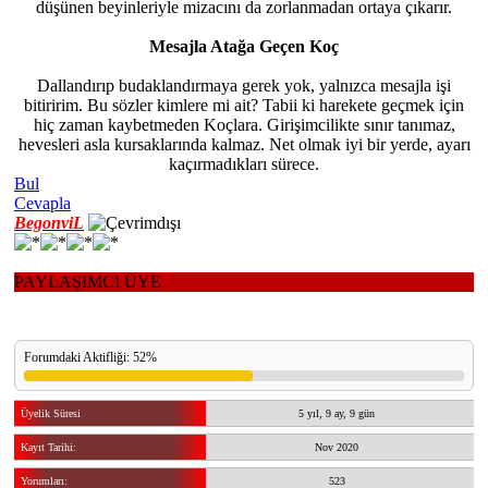
düşünen beyinleriyle mizacını da zorlanmadan ortaya çıkarır.
Mesajla Atağa Geçen Koç
Dallandırıp budaklandırmaya gerek yok, yalnızca mesajla işi
bitiririm. Bu sözler kimlere mi ait? Tabii ki harekete geçmek için
hiç zaman kaybetmeden Koçlara. Girişimcilikte sınır tanımaz,
hevesleri asla kursaklarında kalmaz. Net olmak iyi bir yerde, ayarı
kaçırmadıkları sürece.
Bul
Cevapla
BegonviL
PAYLAŞIMCI ÜYE
Forumdaki Aktifliği: 52%
Üyelik Süresi
5 yıl, 9 ay, 9 gün
Kayıt Tarihi:
Nov 2020
Yorumları:
523