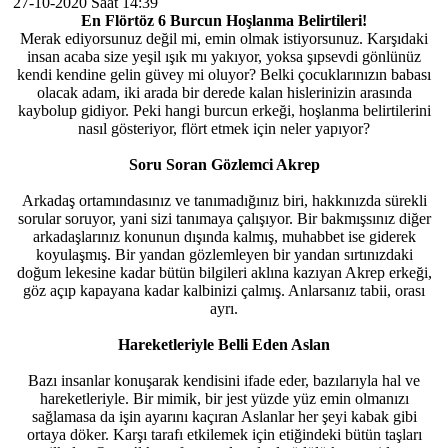
27-10-2020 Saat 14:39
En Flörtöz 6 Burcun Hoşlanma Belirtileri!
Merak ediyorsunuz değil mi, emin olmak istiyorsunuz. Karşıdaki
insan acaba size yeşil ışık mı yakıyor, yoksa şıpsevdi gönlünüz
kendi kendine gelin güvey mi oluyor? Belki çocuklarınızın babası
olacak adam, iki arada bir derede kalan hislerinizin arasında
kaybolup gidiyor. Peki hangi burcun erkeği, hoşlanma belirtilerini
nasıl gösteriyor, flört etmek için neler yapıyor?
Soru Soran Gözlemci Akrep
Arkadaş ortamındasınız ve tanımadığınız biri, hakkınızda sürekli
sorular soruyor, yani sizi tanımaya çalışıyor. Bir bakmışsınız diğer
arkadaşlarınız konunun dışında kalmış, muhabbet ise giderek
koyulaşmış. Bir yandan gözlemleyen bir yandan sırtınızdaki
doğum lekesine kadar bütün bilgileri aklına kazıyan Akrep erkeği,
göz açıp kapayana kadar kalbinizi çalmış. Anlarsanız tabii, orası
ayrı.
Hareketleriyle Belli Eden Aslan
Bazı insanlar konuşarak kendisini ifade eder, bazılarıyla hal ve
hareketleriyle. Bir mimik, bir jest yüzde yüz emin olmanızı
sağlamasa da işin ayarını kaçıran Aslanlar her şeyi kabak gibi
ortaya döker. Karşı tarafı etkilemek için etiğindeki bütün taşları