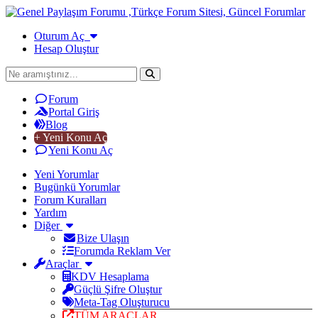
Oturum Aç
Hesap Oluştur
Forum
Portal Giriş
Blog
+ Yeni Konu Aç
Yeni Konu Aç
Yeni Yorumlar
Bugünkü Yorumlar
Forum Kuralları
Yardım
Diğer
Bize Ulaşın
Forumda Reklam Ver
Araçlar
KDV Hesaplama
Güçlü Şifre Oluştur
Meta-Tag Oluşturucu
TÜM ARAÇLAR