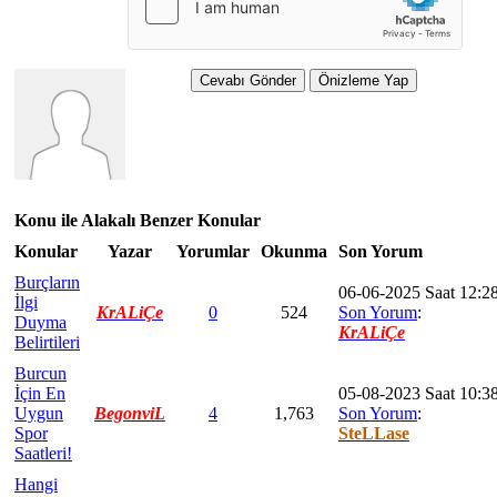
Konu ile Alakalı Benzer Konular
Konular
Yazar
Yorumlar
Okunma
Son Yorum
Burçların
06-06-2025 Saat 12:2
İlgi
KrALiÇe
0
524
Son Yorum
:
Duyma
KrALiÇe
Belirtileri
Burcun
İçin En
05-08-2023 Saat 10:3
Uygun
BegonviL
4
1,763
Son Yorum
:
Spor
SteLLase
Saatleri!
Hangi