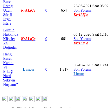
Burcun
Erkeği
23-05-2021 Saat 05:0
Uzun
KrALiÇe
0
654
Son Yorum
:
Süreli
KrALiÇe
Ilişki
Ister?
Burcun
Hakkında
05-12-2020 Saat 12:1
Klişeler
KrALiÇe
0
661
Son Yorum
:
Vs.
KrALiÇe
Doğrular
Hangi
Burcun
Kadını
30-10-2020 Saat 13:4
Ve
Limon
0
1,317
Son Yorum
:
Erkeği
Limon
Nasıl
Seksten
Hoşlanır?