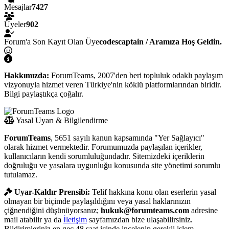
Mesajlar
7427
Üyeler
902
Forum'a Son Kayıt Olan Üye
codescaptain / Aramıza Hoş Geldin.
Hakkımızda:
ForumTeams, 2007'den beri topluluk odaklı paylaşım
vizyonuyla hizmet veren Türkiye'nin köklü platformlarından biridir.
Bilgi paylaştıkça çoğalır.
Yasal Uyarı & Bilgilendirme
ForumTeams
, 5651 sayılı kanun kapsamında "Yer Sağlayıcı"
olarak hizmet vermektedir. Forumumuzda paylaşılan içerikler,
kullanıcıların kendi sorumluluğundadır. Sitemizdeki içeriklerin
doğruluğu ve yasalara uygunluğu konusunda site yönetimi sorumlu
tutulamaz.
Uyar-Kaldır Prensibi:
Telif hakkına konu olan eserlerin yasal
olmayan bir biçimde paylaşıldığını veya yasal haklarınızın
çiğnendiğini düşünüyorsanız;
hukuk@forumteams.com
adresine
mail atabilir ya da
İletişim
sayfamızdan bize ulaşabilirsiniz.
Bildirimleriniz en geç 48 saat içinde incelenip gerekli işlem