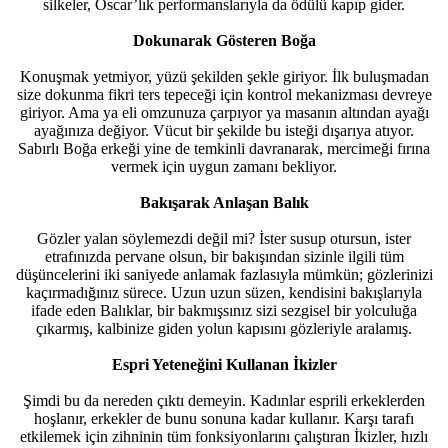
silkeler, Oscar’lık performanslarıyla da ödülü kapıp gider.
Dokunarak Gösteren Boğa
Konuşmak yetmiyor, yüzü şekilden şekle giriyor. İlk buluşmadan
size dokunma fikri ters tepeceği için kontrol mekanizması devreye
giriyor. Ama ya eli omzunuza çarpıyor ya masanın altından ayağı
ayağınıza değiyor. Vücut bir şekilde bu isteği dışarıya atıyor.
Sabırlı Boğa erkeği yine de temkinli davranarak, mercimeği fırına
vermek için uygun zamanı bekliyor.
Bakışarak Anlaşan Balık
Gözler yalan söylemezdi değil mi? İster susup otursun, ister
etrafınızda pervane olsun, bir bakışından sizinle ilgili tüm
düşüncelerini iki saniyede anlamak fazlasıyla mümkün; gözlerinizi
kaçırmadığınız sürece. Uzun uzun süzen, kendisini bakışlarıyla
ifade eden Balıklar, bir bakmışsınız sizi sezgisel bir yolculuğa
çıkarmış, kalbinize giden yolun kapısını gözleriyle aralamış.
Espri Yeteneğini Kullanan İkizler
Şimdi bu da nereden çıktı demeyin. Kadınlar esprili erkeklerden
hoşlanır, erkekler de bunu sonuna kadar kullanır. Karşı tarafı
etkilemek için zihninin tüm fonksiyonlarını çalıştıran İkizler, hızlı