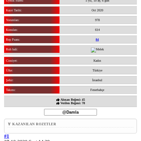
Üyelik Süresi
5 yıl, 10 ay, 6 gün
Kayıt Tarihi:
Oct 2020
Yorumları:
978
Konuları:
614
Rep Puanı:
84
Ruh hali:
Cinsiyet:
Kadın
Ülke:
Türkiye
Şehir:
İstanbul
Takımı:
Fenerbahçe
Alınan Beğeni: 45
Verilen Beğeni: 78
🏅 KAZANILAN ROZETLER
#1