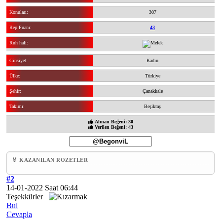
Konuları:
307
Rep Puanı:
43
Ruh hali:
Cinsiyet:
Kadın
Ülke:
Türkiye
Şehir:
Çanakkale
Takımı:
Beşiktaş
Alınan Beğeni: 30
Verilen Beğeni: 43
🏅 KAZANILAN ROZETLER
#2
14-01-2022 Saat 06:44
Teşekkürler
Bul
Cevapla