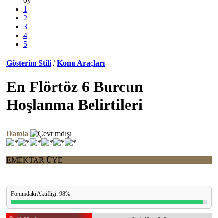
oy
1
2
3
4
5
Gösterim Stili
/
Konu Araçları
En Flörtöz 6 Burcun
Hoşlanma Belirtileri
Damla
EMEKTAR ÜYE
Forumdaki Aktifliği: 98%