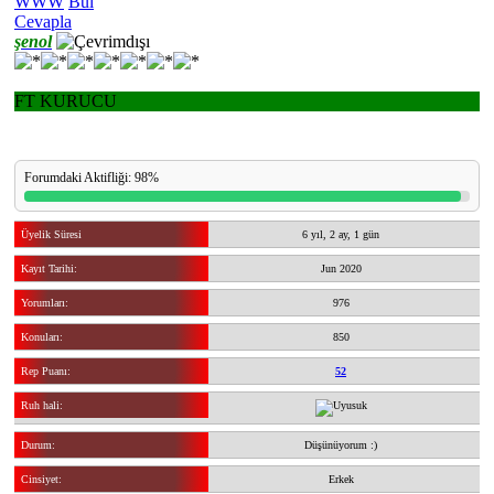
WWW
Bul
Cevapla
şenol
FT KURUCU
Forumdaki Aktifliği: 98%
Üyelik Süresi
6 yıl, 2 ay, 1 gün
Kayıt Tarihi:
Jun 2020
Yorumları:
976
Konuları:
850
Rep Puanı:
52
Ruh hali:
Durum:
Düşünüyorum :)
Cinsiyet:
Erkek