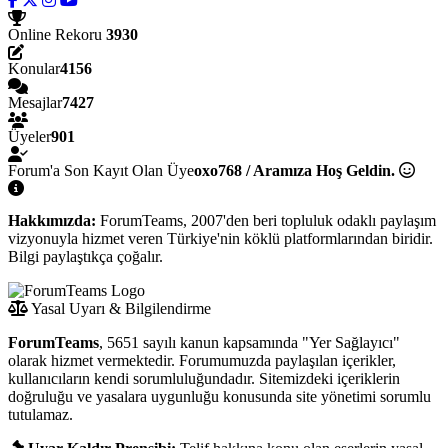
Online Rekoru
3930
Konular
4156
Mesajlar
7427
Üyeler
901
Forum'a Son Kayıt Olan Üye
oxo768 / Aramıza Hoş Geldin.
Hakkımızda:
ForumTeams, 2007'den beri topluluk odaklı paylaşım
vizyonuyla hizmet veren Türkiye'nin köklü platformlarından biridir.
Bilgi paylaştıkça çoğalır.
Yasal Uyarı & Bilgilendirme
ForumTeams
, 5651 sayılı kanun kapsamında "Yer Sağlayıcı"
olarak hizmet vermektedir. Forumumuzda paylaşılan içerikler,
kullanıcıların kendi sorumluluğundadır. Sitemizdeki içeriklerin
doğruluğu ve yasalara uygunluğu konusunda site yönetimi sorumlu
tutulamaz.