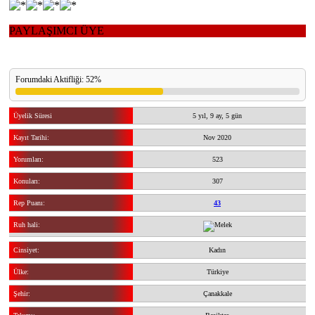
PAYLAŞIMCI ÜYE
Forumdaki Aktifliği: 52%
Üyelik Süresi
5 yıl, 9 ay, 5 gün
Kayıt Tarihi:
Nov 2020
Yorumları:
523
Konuları:
307
Rep Puanı:
43
Ruh hali:
Cinsiyet:
Kadın
Ülke:
Türkiye
Şehir:
Çanakkale