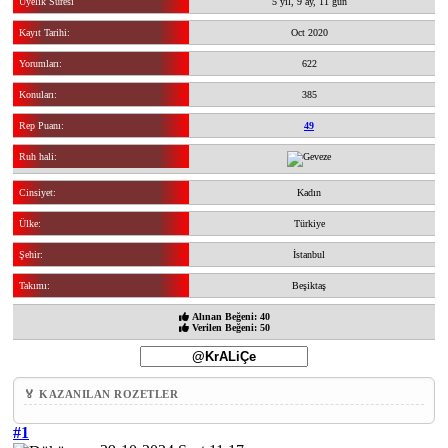
Üyelik Süresi
5 yıl, 9 ay, 11 gün
Kayıt Tarihi:
Oct 2020
Yorumları:
622
Konuları:
385
Rep Puanı:
49
Ruh hali:
Cinsiyet:
Kadın
Ülke:
Türkiye
Şehir:
İstanbul
Takımı:
Beşiktaş
Alınan Beğeni: 40
Verilen Beğeni: 50
🏅 KAZANILAN ROZETLER
#1