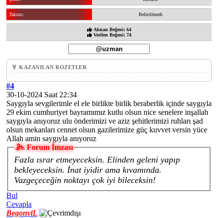
Takımı:
Belirtilmedi
Alınan Beğeni: 64
Verilen Beğeni: 74
🏅 KAZANILAN ROZETLER
#4
30-10-2024 Saat 22:34
Saygıyla sevgilerimle el ele birlikte birlik beraberlik içinde saygıyla
29 ekim cumhuriyet bayramımız kutlu olsun nice senelere inşallah
saygıyla anıyoruz ulu önderimizi ve aziz şehitlerimizi ruhları şad
olsun mekanları cennet olsun gazilerimize güç kuvvet versin yüce
Allah amin saygıyla anıyoruz
Forum İmzası
Fazla ısrar etmeyeceksin. Elinden geleni yapıp
bekleyeceksin. İnat iyidir ama kıvamında.
Vazgeçeceğin noktayı çok iyi bileceksin!
Bul
Cevapla
BegonviL