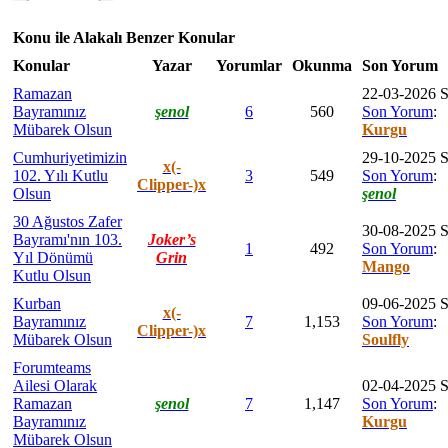
Konu ile Alakalı Benzer Konular
Konular
Yazar
Yorumlar
Okunma
Son Yorum
Ramazan
22-03-2026 S
Bayramınız
şenol
6
560
Son Yorum
:
Mübarek Olsun
Kurgu
Cumhuriyetimizin
29-10-2025 S
x(-
102. Yılı Kutlu
3
549
Son Yorum
:
Clipper-)x
Olsun
şenol
30 Ağustos Zafer
30-08-2025 S
Bayramı'nın 103.
Joker’s
1
492
Son Yorum
:
Yıl Dönümü
Grin
Mango
Kutlu Olsun
Kurban
09-06-2025 S
x(-
Bayramınız
7
1,153
Son Yorum
:
Clipper-)x
Mübarek Olsun
Soulfly
Forumteams
Ailesi Olarak
02-04-2025 S
Ramazan
şenol
7
1,147
Son Yorum
:
Bayramınız
Kurgu
Mübarek Olsun