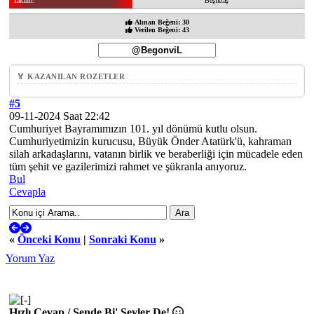
Takımı:
Beşiktaş
Alınan Beğeni: 30
Verilen Beğeni: 43
🏅 KAZANILAN ROZETLER
#5
09-11-2024 Saat 22:42
Cumhuriyet Bayramımızın 101. yıl dönümü kutlu olsun.
Cumhuriyetimizin kurucusu, Büyük Önder Atatürk'ü, kahraman
silah arkadaşlarını, vatanın birlik ve beraberliği için mücadele eden
tüm şehit ve gazilerimizi rahmet ve şükranla anıyoruz.
Bul
Cevapla
«
Önceki Konu
|
Sonraki Konu
»
Yorum Yaz
Hızlı Cevap / Sende Bi' Şeyler De!