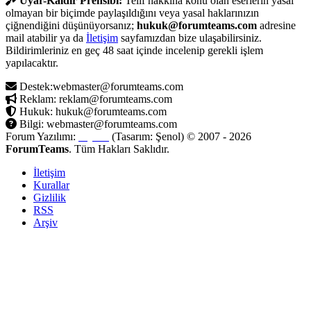
Uyar-Kaldır Prensibi:
Telif hakkına konu olan eserlerin yasal
olmayan bir biçimde paylaşıldığını veya yasal haklarınızın
çiğnendiğini düşünüyorsanız;
hukuk@forumteams.com
adresine
mail atabilir ya da
İletişim
sayfamızdan bize ulaşabilirsiniz.
Bildirimleriniz en geç 48 saat içinde incelenip gerekli işlem
yapılacaktır.
Destek:webmaster@forumteams.com
Reklam: reklam@forumteams.com
Hukuk: hukuk@forumteams.com
Bilgi: webmaster@forumteams.com
Forum Yazılımı:
MyBB
(Tasarım: Şenol) © 2007 - 2026
ForumTeams
. Tüm Hakları Saklıdır.
İletişim
Kurallar
Gizlilik
RSS
Arşiv