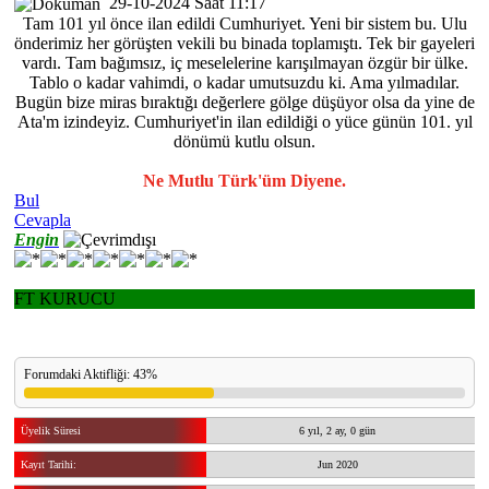
29-10-2024 Saat 11:17
Tam 101 yıl önce ilan edildi Cumhuriyet. Yeni bir sistem bu. Ulu
önderimiz her görüşten vekili bu binada toplamıştı. Tek bir gayeleri
vardı. Tam bağımsız, iç meselelerine karışılmayan özgür bir ülke.
Tablo o kadar vahimdi, o kadar umutsuzdu ki. Ama yılmadılar.
Bugün bize miras bıraktığı değerlere gölge düşüyor olsa da yine de
Ata'm izindeyiz. Cumhuriyet'in ilan edildiği o yüce günün 101. yıl
dönümü kutlu olsun.
forumteams.com
Ne Mutlu Türk'üm Diyene.
Bul
Cevapla
Engin
FT KURUCU
Forumdaki Aktifliği: 43%
Üyelik Süresi
6 yıl, 2 ay, 0 gün
Kayıt Tarihi:
Jun 2020