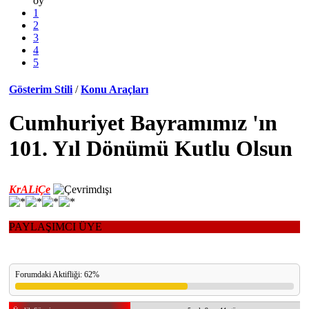
oy
1
2
3
4
5
Gösterim Stili
/
Konu Araçları
Cumhuriyet Bayramımız 'ın
101. Yıl Dönümü Kutlu Olsun
KrALiÇe
PAYLAŞIMCI ÜYE
Forumdaki Aktifliği: 62%