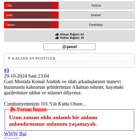
Ülke:
Türkiye
Şehir:
İstanbul
Takımı:
Fenerbahçe
Alınan Beğeni: 64
Verilen Beğeni: 38
🏅 KAZANILAN ROZETLER
#3
29-10-2024 Saat 23:04
Gazi Mustafa Kemal Atatürk ve silah arkadaşlarının manevi
huzurunda kahraman şehitlerimize Allahtan rahmet, hayattaki
gazilerimize sıhhat ve selamet diliyoruz.
Cumhuriyetimizin 101.Yılı Kutlu Olsun...
Forum İmzası
Uzun zaman oldu anlamlı bir anlamı
anlandırmanın anlamını yaşamayalı.
WWW
Bul