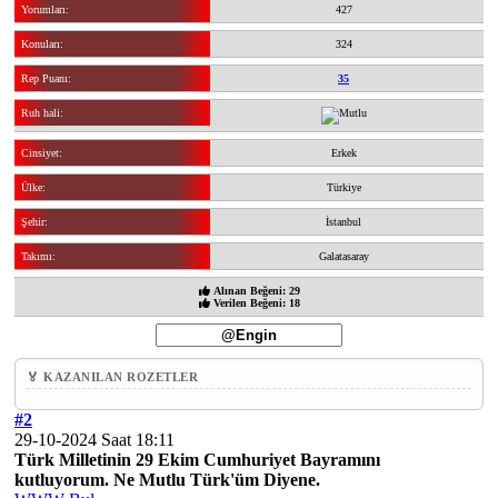
Yorumları:
427
Konuları:
324
Rep Puanı:
35
Ruh hali:
Cinsiyet:
Erkek
Ülke:
Türkiye
Şehir:
İstanbul
Takımı:
Galatasaray
Alınan Beğeni: 29
Verilen Beğeni: 18
🏅 KAZANILAN ROZETLER
#2
29-10-2024 Saat 18:11
Türk Milletinin 29 Ekim Cumhuriyet Bayramını
kutluyorum. Ne Mutlu Türk'üm Diyene.