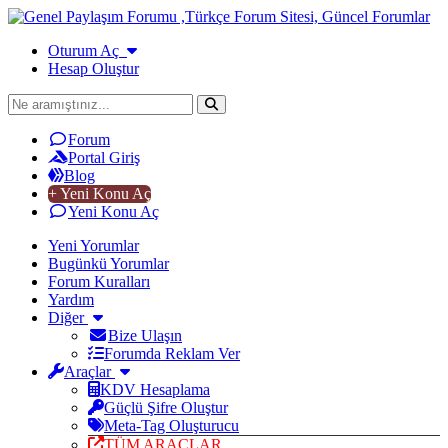
Oturum Aç
Hesap Oluştur
Forum
Portal Giriş
Blog
+ Yeni Konu Aç
Yeni Konu Aç
Yeni Yorumlar
Bugünkü Yorumlar
Forum Kuralları
Yardım
Diğer
Bize Ulaşın
Forumda Reklam Ver
Araçlar
KDV Hesaplama
Güçlü Şifre Oluştur
Meta-Tag Oluşturucu
TÜM ARAÇLAR