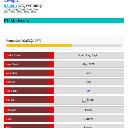
Cevapla
uzman
FT Moderatör
Forumdaki Aktifliği: 57%
Üyelik Süresi
5 yıl, 3 ay, 3 gün
Kayıt Tarihi:
May 2021
Yorumları:
573
Konuları:
246
Rep Puanı:
50
Ruh hali:
Cinsiyet:
Erkek
Ülke:
Türkiye
Şehir:
Kocaeli