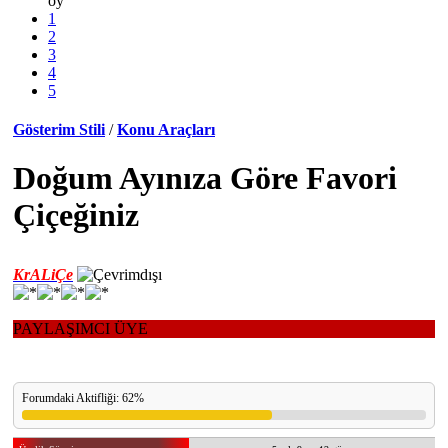
oy
1
2
3
4
5
Gösterim Stili
/
Konu Araçları
Doğum Ayınıza Göre Favori
Çiçeğiniz
KrALiÇe
PAYLAŞIMCI ÜYE
Forumdaki Aktifliği: 62%