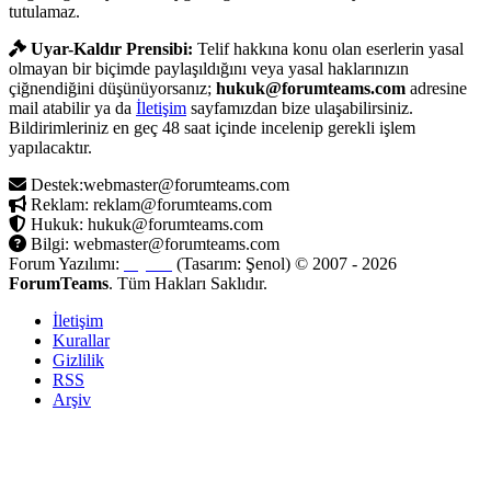
tutulamaz.
Uyar-Kaldır Prensibi:
Telif hakkına konu olan eserlerin yasal
olmayan bir biçimde paylaşıldığını veya yasal haklarınızın
çiğnendiğini düşünüyorsanız;
hukuk@forumteams.com
adresine
mail atabilir ya da
İletişim
sayfamızdan bize ulaşabilirsiniz.
Bildirimleriniz en geç 48 saat içinde incelenip gerekli işlem
yapılacaktır.
Destek:webmaster@forumteams.com
Reklam: reklam@forumteams.com
Hukuk: hukuk@forumteams.com
Bilgi: webmaster@forumteams.com
Forum Yazılımı:
MyBB
(Tasarım: Şenol) © 2007 - 2026
ForumTeams
. Tüm Hakları Saklıdır.
İletişim
Kurallar
Gizlilik
RSS
Arşiv