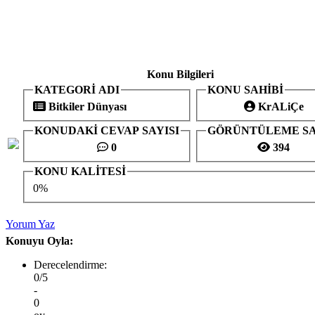
Konu Bilgileri
KATEGORİ ADI
KONU SAHİBİ
Bitkiler Dünyası
KrALiÇe
KONUDAKİ CEVAP SAYISI
GÖRÜNTÜLEME SA
0
394
KONU KALİTESİ
0%
Yorum Yaz
Konuyu Oyla:
Derecelendirme:
0/5
-
0