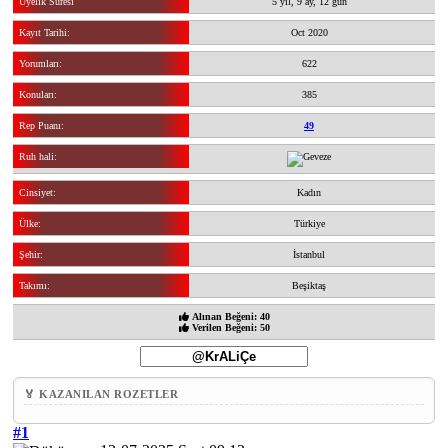
Üyelik Süresi
5 yıl, 9 ay, 12 gün
Kayıt Tarihi:
Oct 2020
Yorumları:
622
Konuları:
385
Rep Puanı:
49
Ruh hali:
Cinsiyet:
Kadın
Ülke:
Türkiye
Şehir:
İstanbul
Takımı:
Beşiktaş
Alınan Beğeni: 40
Verilen Beğeni: 50
🏅 KAZANILAN ROZETLER
#1