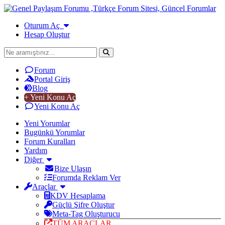
Oturum Aç
Hesap Oluştur
Forum
Portal Giriş
Blog
+ Yeni Konu Aç
Yeni Konu Aç
Yeni Yorumlar
Bugünkü Yorumlar
Forum Kuralları
Yardım
Diğer
Bize Ulaşın
Forumda Reklam Ver
Araçlar
KDV Hesaplama
Güçlü Şifre Oluştur
Meta-Tag Oluşturucu
TÜM ARAÇLAR