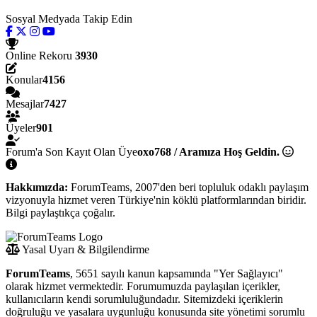
Sosyal Medyada Takip Edin
Online Rekoru
3930
Konular
4156
Mesajlar
7427
Üyeler
901
Forum'a Son Kayıt Olan Üye
oxo768 / Aramıza Hoş Geldin.
Hakkımızda:
ForumTeams, 2007'den beri topluluk odaklı paylaşım
vizyonuyla hizmet veren Türkiye'nin köklü platformlarından biridir.
Bilgi paylaştıkça çoğalır.
Yasal Uyarı & Bilgilendirme
ForumTeams
, 5651 sayılı kanun kapsamında "Yer Sağlayıcı"
olarak hizmet vermektedir. Forumumuzda paylaşılan içerikler,
kullanıcıların kendi sorumluluğundadır. Sitemizdeki içeriklerin
doğruluğu ve yasalara uygunluğu konusunda site yönetimi sorumlu