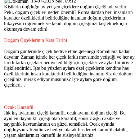
13-07-2025 Saat 09:12
Kişilerin doğduğu ay yetişen çiçeklere doğum çiçeği adı verilir.
Peki, doğum çiçekleri neden önemli? Romalılardan beri insanların
karakter özelliklerini belirlediğine inanılan doğum çiçeklerinin
hikayesini öğrenmek ve kendi doğum çiçeğinizi keşfetmek için
okumaya devam edin!
Doğum Çiçeklerinin Kısa Tarihi
Doğum günlerinde çiçek hediye etme geleneği Romalılara kadar
dayanır. Zaman içinde her çiçek farklı mevsimde yetiştiği ve her ay
farklı farklı çiçekler hediye edildiği için çiçekler ve aylar birbiriyle
ilişkilendirildi. İşte bu yüzden aylara özel çiçeklerin kendine has
özelliklerinin insan karakterini belirlediğine inanılır. Siz de doğum
çiçeğinizi merak ediyor musunuz? İşte aylara göre doğum
çiçekleri…
Ocak: Karanfil
Ilık kış aylarının çiçeği karanfil, ocak ayının doğum çiçeği. Bu
ayın en dayanıklı çiçeği olan karanfil; sonsuz aşk, cazibe ve
saygınlık kavramlarının en güzel temsilcisi. Ocak ayında
doğduysanız kendinize hediye olarak bir demet karanfil alabilir,
yaşam alanlarınızı karanfil ile süsleyebilirsiniz.