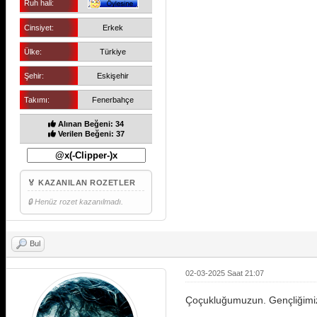
Ruh hali:
Cinsiyet:
Erkek
Ülke:
Türkiye
Şehir:
Eskişehir
Takımı:
Fenerbahçe
Alınan Beğeni: 34
Verilen Beğeni: 37
🏅 KAZANILAN ROZETLER
🔒 Henüz rozet kazanılmadı.
Bul
02-03-2025 Saat 21:07
Çoçukluğumuzun. Gençliğimizin