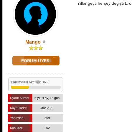
Yıllar geçti herşey değişti Ero
Mango
FORUM ÜYESİ
Forumdaki Aktifliği: 36%
Üyelik Süresi
5 yıl, 4 ay, 18 gün
Kayıt Tarihi:
Mar 2021
Yorumları:
359
Konuları:
202