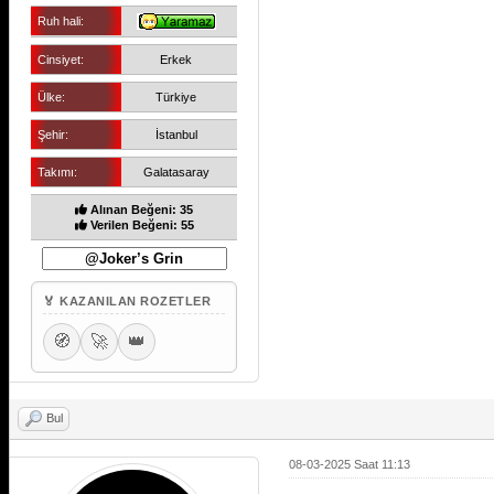
Ruh hali:
Cinsiyet:
Erkek
Ülke:
Türkiye
Şehir:
İstanbul
Takımı:
Galatasaray
Alınan Beğeni: 35
Verilen Beğeni: 55
🏅 KAZANILAN ROZETLER
🧭
🚀
👑
Bul
08-03-2025 Saat 11:13