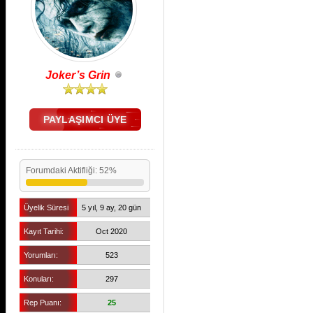
Joker’s Grin
PAYLAŞIMCI ÜYE
Forumdaki Aktifliği: 52%
Üyelik Süresi
5 yıl, 9 ay, 20 gün
Kayıt Tarihi:
Oct 2020
Yorumları:
523
Konuları:
297
Rep Puanı:
25