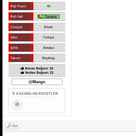
Rep Puanı:
40
Ruh hali:
Cinsiyet:
Erkek
Ülke:
Türkiye
Şehir:
Antalya
Takımı:
Beşiktaş
Alınan Beğeni: 19
Verilen Beğeni: 22
🏅 KAZANILAN ROZETLER
🧭
Bul