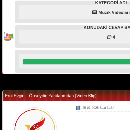
KATEGORİ ADI
Müzik Videoları
KONUDAKİ CEVAP SA
4
Derecelendirme: 0/5 - 0 oy
1
2
3
4
5
Erol Evgin – Öpseydin Yaralarımdan (Video Klip)
25-01-2025 Saat 11:34