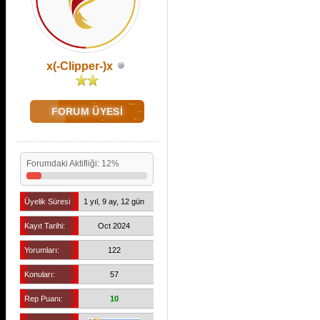
x(-Clipper-)x
FORUM ÜYESİ
Forumdaki Aktifliği: 12%
Üyelik Süresi
1 yıl, 9 ay, 12 gün
Kayıt Tarihi:
Oct 2024
Yorumları:
122
Konuları:
57
Rep Puanı:
10