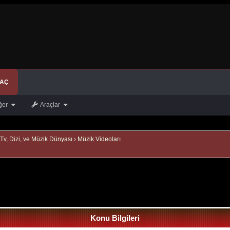
 AÇ
ğer
Araçlar
Tv, Dizi, ve Müzik Dünyası
›
Müzik Videoları
Konu Bilgileri