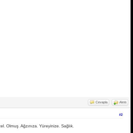
Cevapla
Alıntı
#2
el. Olmuş. Ağzınıza. Yüreyinize. Sağlık.