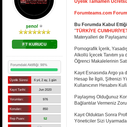
Üyelik Tamamen Ücretsizd
Forumteams.com Forum K
Bu Forumda Kabul Ettiği
şenol
''
TÜRKİYE CUMHURİYET
Materyalleri de Paylaşama
FT KURUCU
Pornografik İçerik, Yasadış
Alkollü İçecek Tanıtım ya d
Öğrenci Makalelerinin Satış
Forumdaki Aktifliği: 98%
Kayıt Esnasında Argo ya da
Hesap İle İlgili, Şifreni
Üyelik Süresi
6 yıl, 2 ay, 1 gün
Kullanıcının Hesabını Kul
Kayıt Tarihi:
Jun 2020
Paylaşmış Olduğunuz Konul
Yorumları:
976
Bağlantılar Vermeniz Zoru
Konuları:
850
Kayıt Olduktan Sonra Profil
Rep Puanı:
52
Yöneticiler Sizi Uyarmadan