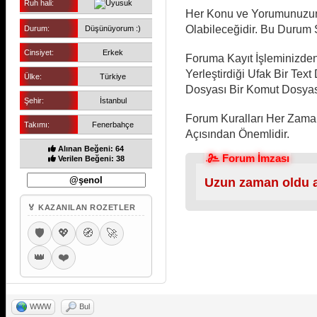
Ruh hali:
Her Konu ve Yorumunuzun 
Olabileceğidir. Bu Durum S
Durum:
Düşünüyorum :)
Cinsiyet:
Erkek
Foruma Kayıt İşleminizden 
Yerleştirdiği Ufak Bir Text
Ülke:
Türkiye
Dosyası Bir Komut Dosyası 
Şehir:
İstanbul
Forum Kuralları Her Zaman
Takımı:
Fenerbahçe
Açısından Önemlidir.
Alınan Beğeni: 64
Forum İmzası
Verilen Beğeni: 38
Uzun zaman oldu a
🏅 KAZANILAN ROZETLER
🛡️
💖
🧭
🚀
👑
❤️
WWW
Bul