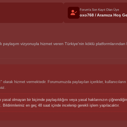
Forum'a Son Kayıt Olan Üye
oxo768 / Aramıza Hoş Ge
aylaşım vizyonuyla hizmet veren Türkiye'nin köklü platformlarından biri
 olarak hizmet vermektedir. Forumumuzda paylaşılan içerikler, kullanıcıların 
maz.
n yasal olmayan bir biçimde paylaşıldığını veya yasal haklarınızın çiğnendiğ
 Bildirimleriniz en geç 48 saat içinde incelenip gerekli işlem yapılacaktır.