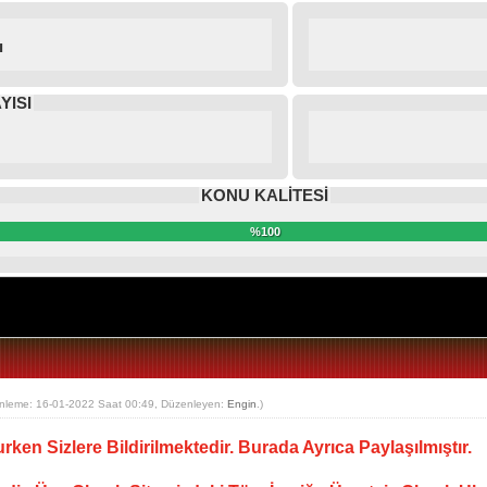
ı
YISI
KONU KALİTESİ
%100
nleme: 16-01-2022 Saat 00:49, Düzenleyen:
Engin
.)
rken Sizlere Bildirilmektedir. Burada Ayrıca Paylaşılmıştır.