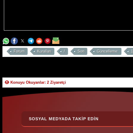
Forum
Kuralları
/
Son
Güncelleme:
1
Konuyu Okuyanlar: 2 Ziyaretçi
SOSYAL MEDYADA TAKIP EDIN