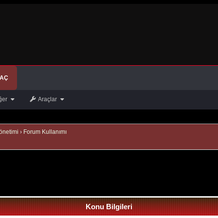
 AÇ
ğer
Araçlar
önetimi
›
Forum Kullanımı
Konu Bilgileri