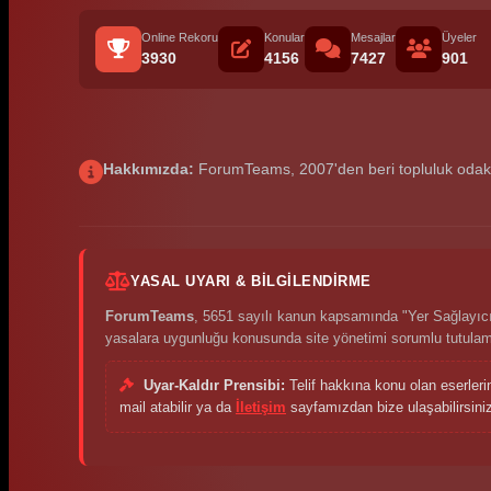
Online Rekoru
Konular
Mesajlar
Üyeler
3930
4156
7427
901
Hakkımızda:
ForumTeams, 2007'den beri topluluk odaklı p
YASAL UYARI & BILGILENDIRME
ForumTeams
, 5651 sayılı kanun kapsamında "Yer Sağlayıcı"
yasalara uygunluğu konusunda site yönetimi sorumlu tutula
Uyar-Kaldır Prensibi:
Telif hakkına konu olan eserleri
mail atabilir ya da
İletişim
sayfamızdan bize ulaşabilirsiniz.