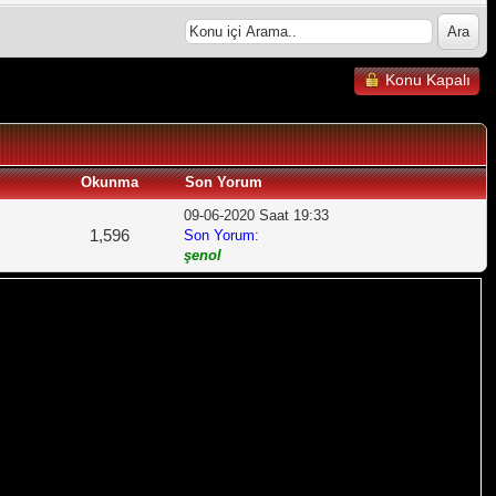
Konu Kapalı
Okunma
Son Yorum
09-06-2020 Saat 19:33
1,596
Son Yorum
:
şenol