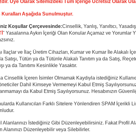
ir. Üye Olarak Sitemizdeki Tüm İçeriğe Ücretsiz Olarak Ulaş
uralları Aşağıda Sunulmuştur.
niz Koşullar Çerçevesinde:
Cinsellik, Yanlış, Yanıltıcı, Yasadışı
İ
" Yasalarına Aykırı İçeriği Olan Konular Açamaz ve Yorumlar 
zsınız.
ı İlaçlar ve İlaç Üretim Cihazları, Kumar ve Kumar İle Alakalı İç
a Satışı, Tütün ya da Tütünle Alakalı Tanıtım ya da Satış, Reçete 
ı ya da Tanıtımı Kesinlikle Yasaktır.
 Cinsellik İçeren İsimler Olmamak Kaydıyla istediğiniz Kullanıcı 
zi Yöneticiler Dahil Kimseye Vermemeyi Kabul Etmiş Sayılıyorsu
lanmamayı da Kabul Etmiş Sayılıyorsunuz. Hesabınızın Güvenliği 
arda Kullanıcıları Farklı Sitelere Yönlendiren SPAM İçerikli Li
nludur.
 Alanlarınızı İstediğiniz Gibi Düzenleyebilirsiniz. Fakat Profil 
 Alanınızı Düzenleyebilir veya Silebilirler.