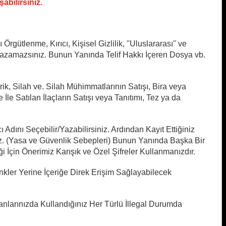
abilirsiniz.
 Örgütlenme, Kırıcı, Kişisel Gizlilik, ''Uluslararası'' ve
Yazamazsınız. Bunun Yanında Telif Hakkı İçeren Dosya vb.
erik, Silah ve. Silah Mühimmatlarının Satışı, Bira veya
İle Satılan İlaçların Satışı veya Tanıtımı, Tez ya da
Adını Seçebilir/Yazabilirsiniz. Ardından Kayıt Ettiğiniz
nuz. (Yasa ve Güvenlik Sebepleri) Bunun Yanında Başka Bir
İçin Önerimiz Karışık ve Özel Şifreler Kullanmanızdır.
nkler Yerine İçeriğe Direk Erişim Sağlayabilecek
Alanlarınızda Kullandığınız Her Türlü İllegal Durumda