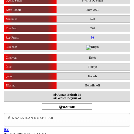
Üyelik Süresi
5 yıl, 3 ay, 6 gün
Kayıt Tarihi:
May 2021
Yorumları:
573
Konuları:
246
Rep Puanı:
50
Ruh hali:
Cinsiyet:
Erkek
Ülke:
Türkiye
Şehir:
Kocaeli
Takımı:
Belirtilmedi
Alınan Beğeni: 64
Verilen Beğeni: 74
🏅 KAZANILAN ROZETLER
#2