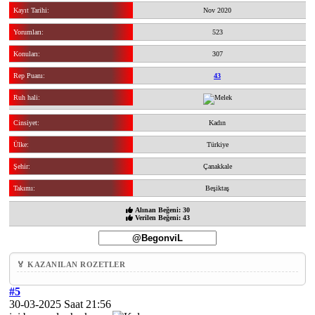
Kayıt Tarihi:
Nov 2020
Yorumları:
523
Konuları:
307
Rep Puanı:
43
Ruh hali:
Cinsiyet:
Kadın
Ülke:
Türkiye
Şehir:
Çanakkale
Takımı:
Beşiktaş
Alınan Beğeni: 30
Verilen Beğeni: 43
🏅 KAZANILAN ROZETLER
#5
30-03-2025 Saat 21:56