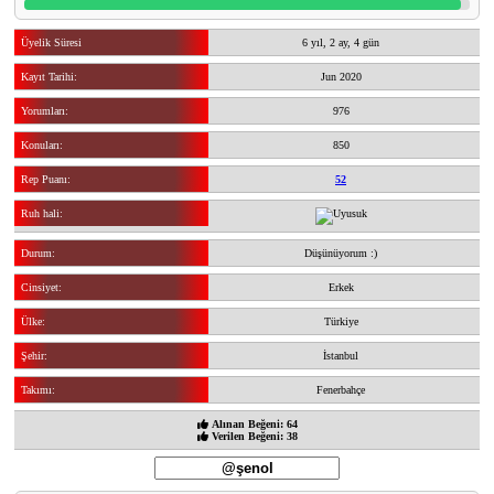
Üyelik Süresi
6 yıl, 2 ay, 4 gün
Kayıt Tarihi:
Jun 2020
Yorumları:
976
Konuları:
850
Rep Puanı:
52
Ruh hali:
Durum:
Düşünüyorum :)
Cinsiyet:
Erkek
Ülke:
Türkiye
Şehir:
İstanbul
Takımı:
Fenerbahçe
Alınan Beğeni: 64
Verilen Beğeni: 38