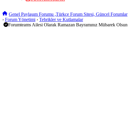
Genel Paylaşım Forumu ,Türkçe Forum Sitesi, Güncel Forumlar
›
Forum Yönetimi
›
Tebrikler ve Kutlamalar
Forumteams Ailesi Olarak Ramazan Bayramınız Mübarek Olsun