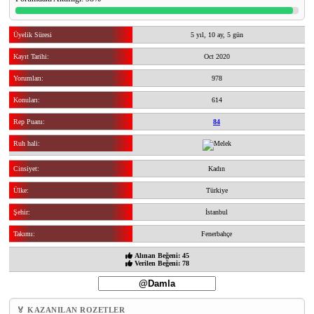
Üyelik Süresi
5 yıl, 10 ay, 5 gün
Kayıt Tarihi:
Oct 2020
Yorumları:
978
Konuları:
614
Rep Puanı:
84
Ruh hali:
Cinsiyet:
Kadın
Ülke:
Türkiye
Şehir:
İstanbul
Takımı:
Fenerbahçe
Alınan Beğeni: 45
Verilen Beğeni: 78
🏅 KAZANILAN ROZETLER