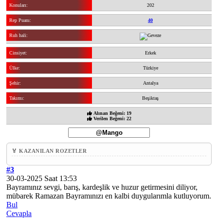
Konuları:
202
Rep Puanı:
40
Ruh hali:
Cinsiyet:
Erkek
Ülke:
Türkiye
Şehir:
Antalya
Takımı:
Beşiktaş
Alınan Beğeni: 19
Verilen Beğeni: 22
🏅 KAZANILAN ROZETLER
#3
30-03-2025 Saat 13:53
Bayramınız sevgi, barış, kardeşlik ve huzur getirmesini diliyor,
mübarek Ramazan Bayramınızı en kalbi duygularımla kutluyorum.
Bul
Cevapla