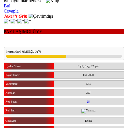
iyi bayramlar herkese.
Bul
Cevapla
Joker’s Grin
PAYLAŞIMCI ÜYE
Forumdaki Aktifliği: 52%
Üyelik Süresi
5 yıl, 9 ay, 22 gün
Kayıt Tarihi:
Oct 2020
Yorumları:
523
Konuları:
297
Rep Puanı:
25
Ruh hali:
Cinsiyet:
Erkek