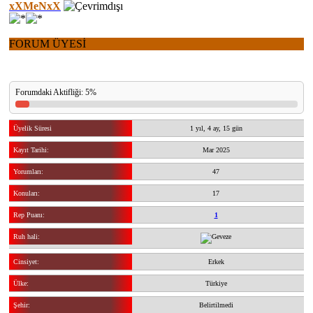
xXMeNxX
FORUM ÜYESİ
Forumdaki Aktifliği: 5%
Üyelik Süresi
1 yıl, 4 ay, 15 gün
Kayıt Tarihi:
Mar 2025
Yorumları:
47
Konuları:
17
Rep Puanı:
1
Ruh hali:
Cinsiyet:
Erkek
Ülke:
Türkiye
Şehir:
Belirtilmedi