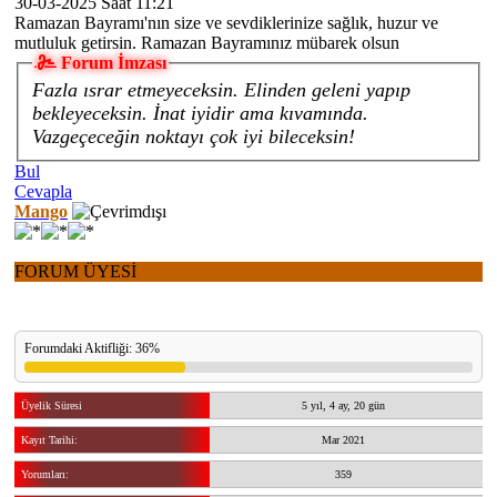
30-03-2025 Saat 11:21
Ramazan Bayramı'nın size ve sevdiklerinize sağlık, huzur ve
mutluluk getirsin. Ramazan Bayramınız mübarek olsun
Forum İmzası
Fazla ısrar etmeyeceksin. Elinden geleni yapıp
bekleyeceksin. İnat iyidir ama kıvamında.
Vazgeçeceğin noktayı çok iyi bileceksin!
Bul
Cevapla
Mango
FORUM ÜYESİ
Forumdaki Aktifliği: 36%
Üyelik Süresi
5 yıl, 4 ay, 20 gün
Kayıt Tarihi:
Mar 2021
Yorumları:
359