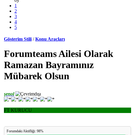
oy
1
2
3
4
5
Gösterim Stili
/
Konu Araçları
Forumteams Ailesi Olarak
Ramazan Bayramınız
Mübarek Olsun
şenol
FT KURUCU
Forumdaki Aktifliği: 98%