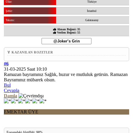
Ülke:
Türkiye
Şehir:
İstanbul
Takımı:
Galatasaray
Alınan Beğeni: 35
Verilen Beğeni: 55
🏅 KAZANILAN ROZETLER
#6
31-03-2025 Saat 10:10
Ramazan bayramınız Sağlık, huzur ve mutluluk getirsin. Ramazan
Bayramınız mübarek olsun.
Bul
Cevapla
Damla
EMEKTAR ÜYE
Forumdaki Aktifliği: 98%