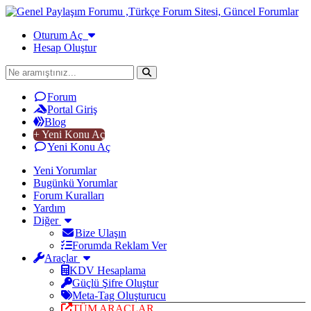
Oturum Aç
Hesap Oluştur
Forum
Portal Giriş
Blog
+ Yeni Konu Aç
Yeni Konu Aç
Yeni Yorumlar
Bugünkü Yorumlar
Forum Kuralları
Yardım
Diğer
Bize Ulaşın
Forumda Reklam Ver
Araçlar
KDV Hesaplama
Güçlü Şifre Oluştur
Meta-Tag Oluşturucu
TÜM ARAÇLAR