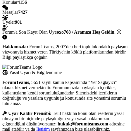
Konular
4156
Mesajlar
7427
Üyeler
901
Forum'a Son Kayıt Olan Üye
oxo768 / Aramıza Hoş Geldin.
Hakkımızda:
ForumTeams, 2007'den beri topluluk odaklı paylaşım
vizyonuyla hizmet veren Türkiye'nin köklü platformlarından biridir.
Bilgi paylaştıkça çoğalır.
Yasal Uyarı & Bilgilendirme
ForumTeams
, 5651 sayılı kanun kapsamında "Yer Sağlayıcı"
olarak hizmet vermektedir. Forumumuzda paylaşılan içerikler,
kullanıcıların kendi sorumluluğundadır. Sitemizdeki içeriklerin
doğruluğu ve yasalara uygunluğu konusunda site yönetimi sorumlu
tutulamaz.
Uyar-Kaldır Prensibi:
Telif hakkına konu olan eserlerin yasal
olmayan bir biçimde paylaşıldığını veya yasal haklarınızın
çiğnendiğini düşünüyorsanız;
hukuk@forumteams.com
adresine
mail atabilir ya da
İletişim
sayfamızdan bize ulaşabilirsiniz.