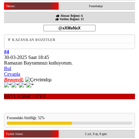
Takımı:
Fenerbahçe
Alınan Beğeni: 6
Verilen Beğeni: 15
🏅 KAZANILAN ROZETLER
#4
30-03-2025 Saat 18:45
Ramazan Bayramınızı kutluyorum.
Bul
Cevapla
BegonviL
PAYLAŞIMCI ÜYE
Forumdaki Aktifliği: 52%
Üyelik Süresi
5 yıl, 9 ay, 8 gün