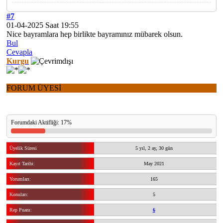
#7
01-04-2025 Saat 19:55
Nice bayramlara hep birlikte bayramınız mübarek olsun.
Bul
Cevapla
Kurgu
FORUM ÜYESİ
Forumdaki Aktifliği: 17%
Üyelik Süresi
5 yıl, 2 ay, 30 gün
Kayıt Tarihi:
May 2021
Yorumları:
165
Konuları:
5
Rep Puanı:
6