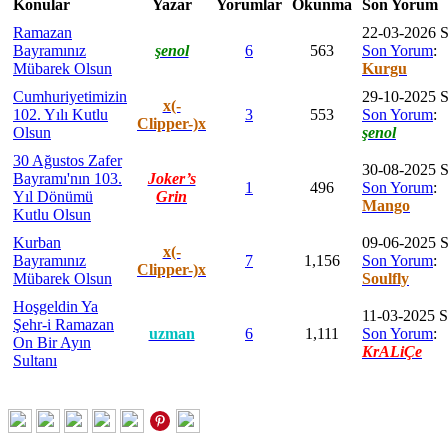
Konular
Yazar
Yorumlar
Okunma
Son Yorum
Ramazan
22-03-2026 S
Bayramınız
şenol
6
563
Son Yorum
:
Mübarek Olsun
Kurgu
Cumhuriyetimizin
29-10-2025 S
x(-
102. Yılı Kutlu
3
553
Son Yorum
:
Clipper-)x
Olsun
şenol
30 Ağustos Zafer
30-08-2025 S
Bayramı'nın 103.
Joker’s
1
496
Son Yorum
:
Yıl Dönümü
Grin
Mango
Kutlu Olsun
Kurban
09-06-2025 S
x(-
Bayramınız
7
1,156
Son Yorum
:
Clipper-)x
Mübarek Olsun
Soulfly
Hoşgeldin Ya
11-03-2025 S
Şehr-i Ramazan
uzman
6
1,111
Son Yorum
:
On Bir Ayın
KrALiÇe
Sultanı