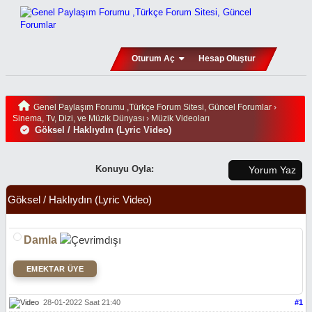
Oturum Aç
Hesap Oluştur
Genel Paylaşım Forumu ,Türkçe Forum Sitesi, Güncel Forumlar
›
Sinema, Tv, Dizi, ve Müzik Dünyası
›
Müzik Videoları
Göksel / Haklıydın (Lyric Video)
Konuyu Oyla:
Yorum Yaz
Göksel / Haklıydın (Lyric Video)
Damla
EMEKTAR ÜYE
28-01-2022 Saat 21:40
#1