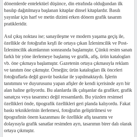
dönemlerde entelektüel düşünce, din etrafında olduğundan ilk
basılıp dağıtılmaya başlanan kitaplar dinsel kitaplardır. Basılı
yayınlar için harf ve metin dizimi erken dönem grafik tasarım
pratikleridir.
Asıl çıkış noktası ise; sanayileşme ve modern yaşama geçiş ile,
özellikle de fotoğrafın keşfi ile ortaya çıkan İzlenimcilik ve Post-
İzlenimcilik akımlarının sonrasında başlamıştır. Çünkü resim sanatı
farklı bir yöne ilerlemeye başlamış ve grafik, afiş, ürün katalogları
vb. öne çıkmaya başlamıştır. Gazetenin ortaya çıkmasıyla reklam
ve tanıtım öne çıkmıştır. Örneğin; ürün katalogları ilk önceleri
fotoğraflarla değil gravür baskılar ile yapılmaktaydı. İşlerin
tanıtımını ve duyurusunu yapan afişler de kendi içerisinde ayrı bir
alan haline geliyordu. Bu alanlarda ilk çalışanlar da grafiker, grafik
sanatçısı veya tasarımcı değil ressamlardı. Bu yüzden resimsel
özellikleri önde, tipografik özellikleri geri planda kalıyordu. Fakat
baskı tekniklerinin ilerlemesi, fotoğrafın geliştirilmesi ve
tipografinin önem kazanması ile özellikle afiş tasarımı ve
dolayısıyla grafik sanatlar resimden ayrı, tasarımın birer dalı olarak
ortaya çıkmıştır.