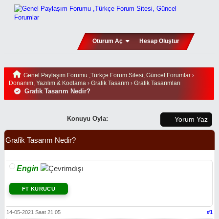
Oturum Aç
Hesap Oluştur
Genel Paylaşım Forumu ,Türkçe Forum Sitesi, Güncel Forumlar
›
Donanım, Yazılım & Kodlama
›
Grafik Tasarım
›
Grafik Tasarımları
Grafik Tasarım Nedir?
Konuyu Oyla:
Yorum Yaz
Grafik Tasarım Nedir?
Engin
FT KURUCU
14-05-2021 Saat 21:05
#1