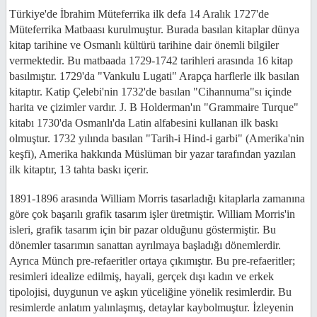
Türkiye'de İbrahim Müteferrika ilk defa 14 Aralık 1727'de
Müteferrika Matbaası kurulmuştur. Burada basılan kitaplar dünya
kitap tarihine ve Osmanlı kültürü tarihine dair önemli bilgiler
vermektedir. Bu matbaada 1729-1742 tarihleri arasında 16 kitap
basılmıştır. 1729'da "Vankulu Lugati" Arapça harflerle ilk basılan
kitaptır. Katip Çelebi'nin 1732'de basılan "Cihannuma"sı içinde
harita ve çizimler vardır. J. B Holderman'ın "Grammaire Turque"
kitabı 1730'da Osmanlı'da Latin alfabesini kullanan ilk baskı
olmuştur. 1732 yılında basılan "Tarih-i Hind-i garbi" (Amerika'nin
keşfi), Amerika hakkında Müslüman bir yazar tarafından yazılan
ilk kitaptır, 13 tahta baskı içerir.
1891-1896 arasında William Morris tasarladığı kitaplarla zamanına
göre çok başarılı grafik tasarım işler üretmiştir. William Morris'in
isleri, grafik tasarım için bir pazar olduğunu göstermiştir. Bu
dönemler tasarımın sanattan ayrılmaya başladığı dönemlerdir.
Ayrıca Münch pre-refaeritler ortaya çıkımıştır. Bu pre-refaeritler;
resimleri idealize edilmiş, hayali, gerçek dışı kadın ve erkek
tipolojisi, duygunun ve aşkın yüceliğine yönelik resimlerdir. Bu
resimlerde anlatım yalınlaşmış, detaylar kaybolmuştur. İzleyenin