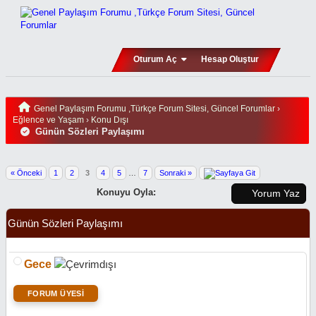
Oturum Aç
Hesap Oluştur
Genel Paylaşım Forumu ,Türkçe Forum Sitesi, Güncel Forumlar
›
Eğlence ve Yaşam
›
Konu Dışı
Günün Sözleri Paylaşımı
« Önceki
1
2
3
4
5
…
7
Sonraki »
Konuyu Oyla:
Yorum Yaz
Günün Sözleri Paylaşımı
Gece
FORUM ÜYESİ