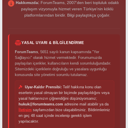
Hakkımızda:
ForumTeams, 2007'den beri topluluk odaklı
paylaşım vizyonuyla hizmet veren Türkiye'nin köklü
platformlarından biridir. Bilgi paylaştıkça çoğalır.
YASAL UYARI & BILGILENDIRME
ForumTeams
, 5651 sayılı kanun kapsamında "Yer
Sağlayıcı" olarak hizmet vermektedir. Forumumuzda
paylaşılan içerikler, kullanıcıların kendi sorumluluğundadır.
Sitemizdeki içeriklerin doğruluğu ve yasalara uygunluğu
konusunda site yönetimi sorumlu tutulamaz.
Uyar-Kaldır Prensibi:
Telif hakkına konu olan
eserlerin yasal olmayan bir biçimde paylaşıldığını veya
yasal haklarınızın çiğnendiğini düşünüyorsanız;
hukuk@forumteams.com
adresine mail atabilir ya da
İletişim
sayfamızdan bize ulaşabilirsiniz. Bildirimleriniz
en geç 48 saat içinde incelenip gerekli işlem
yapılacaktır.