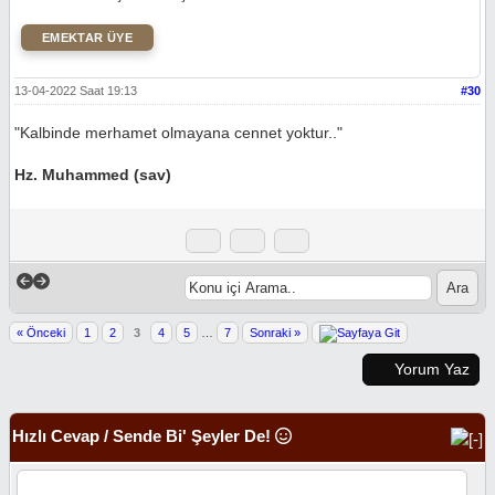
EMEKTAR ÜYE
13-04-2022 Saat 19:13
#30
"Kalbinde merhamet olmayana cennet yoktur.."
Hz. Muhammed (sav)
« Önceki
1
2
3
4
5
…
7
Sonraki »
Yorum Yaz
Hızlı Cevap / Sende Bi' Şeyler De!