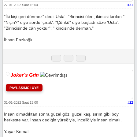
27-01-2022 Saat 15:04
#21
"İki kişi geri dönmez" dedi 'Usta': "Birincisi ölen; ikincisi kırılan."
"Niçin?" diye sordu 'çırak'. "Çünkü" diye başladı söze 'Usta':
"Birincisinde cân yoktur"; "İkincisinde derman."
İhsan Fazlıoğlu
Joker’s Grin
PAYLAŞIMCI ÜYE
31-01-2022 Saat 13:00
#22
İnsan olmadıktan sonra güzel göz, güzel kaş, sırım gibi boy
herkeste var. İnsan dediğin yüreğiyle, inceliğiyle insan olmalı.
Yaşar Kemal