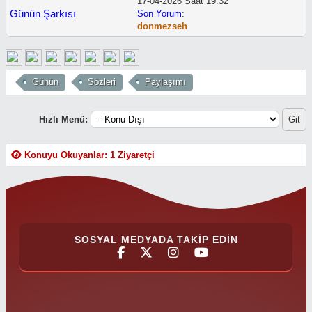
17-04-2026 Saat 19:32
Günün Şarkısı
Son Yorum
:
donmezseh
Günün
Sözleri
Paylaşımı
Hızlı Menü:
Konuyu Okuyanlar: 1 Ziyaretçi
SOSYAL MEDYADA TAKIP EDIN