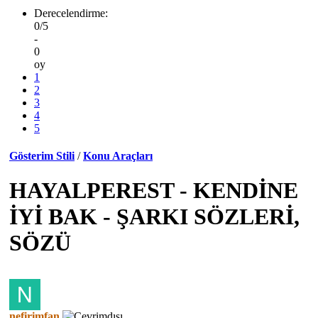
Derecelendirme:
0/5
-
0
oy
1
2
3
4
5
Gösterim Stili
/
Konu Araçları
HAYALPEREST - KENDİNE
İYİ BAK - ŞARKI SÖZLERİ,
SÖZÜ
nefirimfan