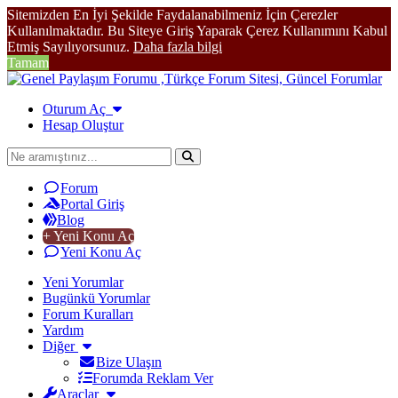
Sitemizden En İyi Şekilde Faydalanabilmeniz İçin Çerezler
Kullanılmaktadır. Bu Siteye Giriş Yaparak Çerez Kullanımını Kabul
Etmiş Sayılıyorsunuz.
Daha fazla bilgi
Tamam
Oturum Aç
Hesap Oluştur
Forum
Portal Giriş
Blog
+ Yeni Konu Aç
Yeni Konu Aç
Yeni Yorumlar
Bugünkü Yorumlar
Forum Kuralları
Yardım
Diğer
Bize Ulaşın
Forumda Reklam Ver
Araçlar