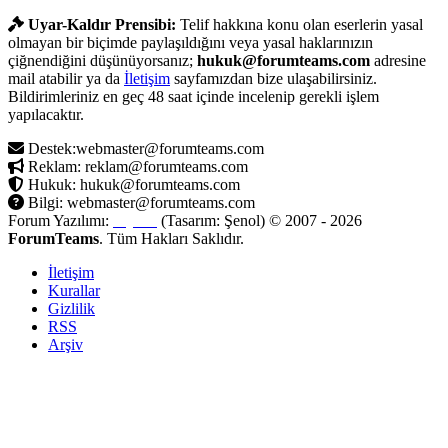
Uyar-Kaldır Prensibi:
Telif hakkına konu olan eserlerin yasal
olmayan bir biçimde paylaşıldığını veya yasal haklarınızın
çiğnendiğini düşünüyorsanız;
hukuk@forumteams.com
adresine
mail atabilir ya da
İletişim
sayfamızdan bize ulaşabilirsiniz.
Bildirimleriniz en geç 48 saat içinde incelenip gerekli işlem
yapılacaktır.
Destek:webmaster@forumteams.com
Reklam: reklam@forumteams.com
Hukuk: hukuk@forumteams.com
Bilgi: webmaster@forumteams.com
Forum Yazılımı:
MyBB
(Tasarım: Şenol) © 2007 - 2026
ForumTeams
. Tüm Hakları Saklıdır.
İletişim
Kurallar
Gizlilik
RSS
Arşiv