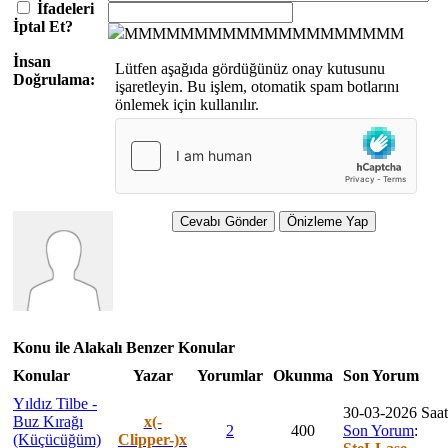
İfadeleri
İptal Et?
MMMMMMMMMMMMMMMMMMMM
İnsan
Lütfen aşağıda gördüğünüz onay kutusunu
Doğrulama:
işaretleyin. Bu işlem, otomatik spam botlarını
önlemek için kullanılır.
Konu ile Alakalı Benzer Konular
Konular
Yazar
Yorumlar
Okunma
Son Yorum
Yıldız Tilbe -
30-03-2026 Saat
Buz Kırağı
x(-
2
400
Son Yorum
:
(Küçücüğüm)
Clipper-)x