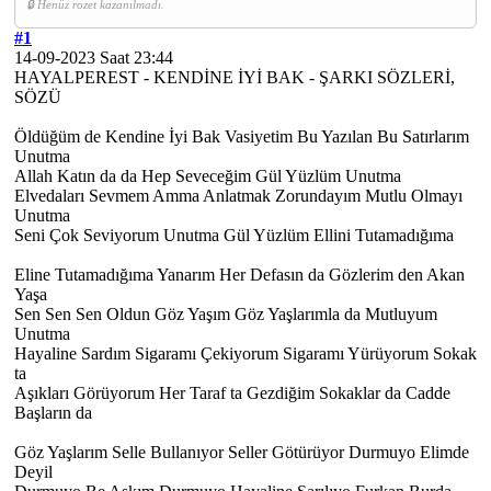
🔒 Henüz rozet kazanılmadı.
#1
14-09-2023 Saat 23:44
HAYALPEREST - KENDİNE İYİ BAK - ŞARKI SÖZLERİ,
SÖZÜ
Öldüğüm de Kendine İyi Bak Vasiyetim Bu Yazılan Bu Satırlarım
Unutma
Allah Katın da da Hep Seveceğim Gül Yüzlüm Unutma
Elvedaları Sevmem Amma Anlatmak Zorundayım Mutlu Olmayı
Unutma
Seni Çok Seviyorum Unutma Gül Yüzlüm Ellini Tutamadığıma
Eline Tutamadığıma Yanarım Her Defasın da Gözlerim den Akan
Yaşa
Sen Sen Sen Oldun Göz Yaşım Göz Yaşlarımla da Mutluyum
Unutma
Hayaline Sardım Sigaramı Çekiyorum Sigaramı Yürüyorum Sokak
ta
Aşıkları Görüyorum Her Taraf ta Gezdiğim Sokaklar da Cadde
Başların da
Göz Yaşlarım Selle Bullanıyor Seller Götürüyor Durmuyo Elimde
Deyil