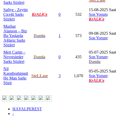
SteLLase
Şarkı Sözleri
Safiye - Zeytin
15-08-2025 Saat
Çiçeği Şarkı
KrALiÇe
0
532
Son Yorum
:
Sözleri
KrALiÇe
Mazhar
Alanson – Biz
09-08-2025 Saat
Bu Yaşlarda
Damla
1
573
Son Yorum
:
Ağlarız Şarkı
Sözleri
Mert Carim –
05-07-2025 Saat
Nevresimler
Damla
0
435
Son Yorum
:
Şarkı Sözleri
Damla
Nil
05-05-2025 Saat
Karaibrahimgil
SteLLase
3
1,070
Son Yorum
:
He Man Şarkı
KrALiÇe
Sözü
HAYALPEREST
-