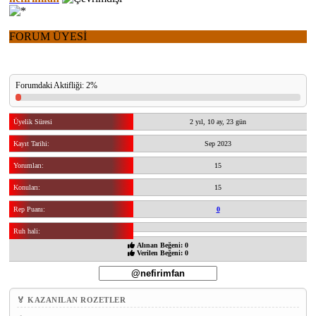
FORUM ÜYESİ
Forumdaki Aktifliği: 2%
Üyelik Süresi
2 yıl, 10 ay, 23 gün
Kayıt Tarihi:
Sep 2023
Yorumları:
15
Konuları:
15
Rep Puanı:
0
Ruh hali:
Alınan Beğeni: 0
Verilen Beğeni: 0
🏅 KAZANILAN ROZETLER