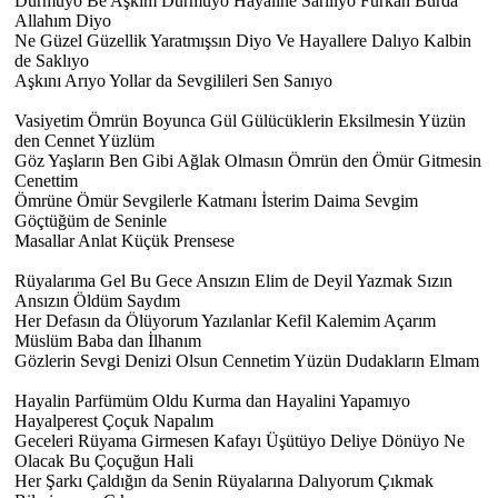
Durmuyo Be Aşkım Durmuyo Hayaline Sarılıyo Furkan Burda
Allahım Diyo
Ne Güzel Güzellik Yaratmışsın Diyo Ve Hayallere Dalıyo Kalbin
de Saklıyo
Aşkını Arıyo Yollar da Sevgilileri Sen Sanıyo
Vasiyetim Ömrün Boyunca Gül Gülücüklerin Eksilmesin Yüzün
den Cennet Yüzlüm
Göz Yaşların Ben Gibi Ağlak Olmasın Ömrün den Ömür Gitmesin
Cenettim
Ömrüne Ömür Sevgilerle Katmanı İsterim Daima Sevgim
Göçtüğüm de Seninle
Masallar Anlat Küçük Prensese
Rüyalarıma Gel Bu Gece Ansızın Elim de Deyil Yazmak Sızın
Ansızın Öldüm Saydım
Her Defasın da Ölüyorum Yazılanlar Kefil Kalemim Açarım
Müslüm Baba dan İlhanım
Gözlerin Sevgi Denizi Olsun Cennetim Yüzün Dudakların Elmam
Hayalin Parfümüm Oldu Kurma dan Hayalini Yapamıyo
Hayalperest Çoçuk Napalım
Geceleri Rüyama Girmesen Kafayı Üşütüyo Deliye Dönüyo Ne
Olacak Bu Çoçuğun Hali
Her Şarkı Çaldığın da Senin Rüyalarına Dalıyorum Çıkmak