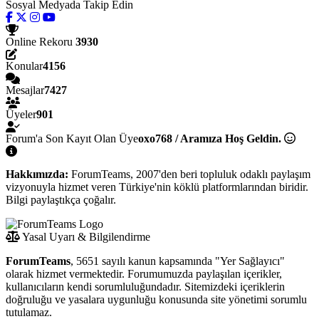
Sosyal Medyada Takip Edin
Online Rekoru
3930
Konular
4156
Mesajlar
7427
Üyeler
901
Forum'a Son Kayıt Olan Üye
oxo768 / Aramıza Hoş Geldin.
Hakkımızda:
ForumTeams, 2007'den beri topluluk odaklı paylaşım
vizyonuyla hizmet veren Türkiye'nin köklü platformlarından biridir.
Bilgi paylaştıkça çoğalır.
Yasal Uyarı & Bilgilendirme
ForumTeams
, 5651 sayılı kanun kapsamında "Yer Sağlayıcı"
olarak hizmet vermektedir. Forumumuzda paylaşılan içerikler,
kullanıcıların kendi sorumluluğundadır. Sitemizdeki içeriklerin
doğruluğu ve yasalara uygunluğu konusunda site yönetimi sorumlu
tutulamaz.