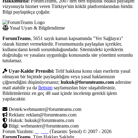
Hakkımızda:
ForumTeams, 2007'den beri topluluk odaklı paylaşım
vizyonuyla hizmet veren Türkiye'nin köklü platformlarından biridir.
Bilgi paylaştıkça çoğalır.
Yasal Uyarı & Bilgilendirme
ForumTeams
, 5651 sayılı kanun kapsamında "Yer Sağlayıcı"
olarak hizmet vermektedir. Forumumuzda paylaşılan içerikler,
kullanıcıların kendi sorumluluğundadır. Sitemizdeki içeriklerin
doğruluğu ve yasalara uygunluğu konusunda site yönetimi sorumlu
tutulamaz.
Uyar-Kaldır Prensibi:
Telif hakkına konu olan eserlerin yasal
olmayan bir biçimde paylaşıldığını veya yasal haklarınızın
çiğnendiğini düşünüyorsanız;
hukuk@forumteams.com
adresine
mail atabilir ya da
İletişim
sayfamızdan bize ulaşabilirsiniz.
Bildirimleriniz en geç 48 saat içinde incelenip gerekli işlem
yapılacaktır.
Destek:webmaster@forumteams.com
Reklam: reklam@forumteams.com
Hukuk: hukuk@forumteams.com
Bilgi: webmaster@forumteams.com
Forum Yazılımı:
MyBB
(Tasarım: Şenol) © 2007 - 2026
ForumTeams
. Tüm Hakları Saklıdır.