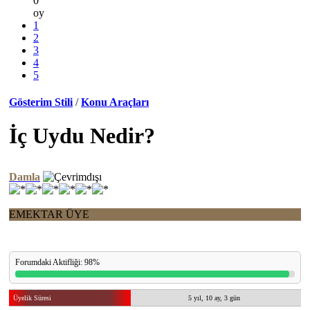
0
oy
1
2
3
4
5
Gösterim Stili
/
Konu Araçları
İç Uydu Nedir?
Damla
EMEKTAR ÜYE
Forumdaki Aktifliği: 98%
Üyelik Süresi
5 yıl, 10 ay, 3 gün