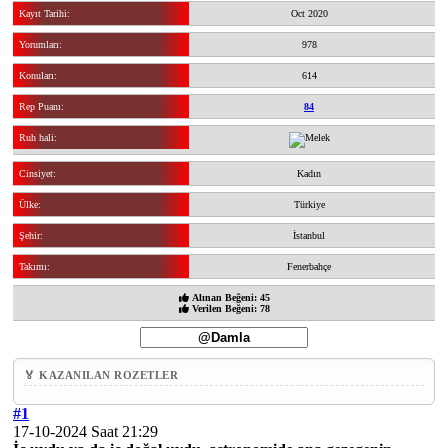
Kayıt Tarihi:
Oct 2020
Yorumları:
978
Konuları:
614
Rep Puanı:
84
Ruh hali:
Cinsiyet:
Kadın
Ülke:
Türkiye
Şehir:
İstanbul
Takımı:
Fenerbahçe
Alınan Beğeni: 45
Verilen Beğeni: 78
🏅 KAZANILAN ROZETLER
#1
17-10-2024 Saat 21:29