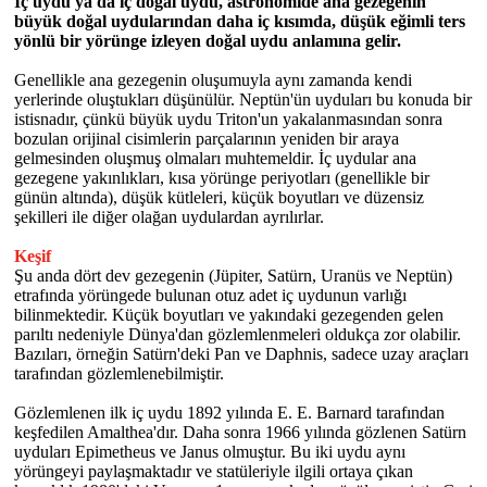
İç uydu ya da iç doğal uydu, astronomide ana gezegenin
büyük doğal uydularından daha iç kısımda, düşük eğimli ters
yönlü bir yörünge izleyen doğal uydu anlamına gelir.
Genellikle ana gezegenin oluşumuyla aynı zamanda kendi
yerlerinde oluştukları düşünülür. Neptün'ün uyduları bu konuda bir
istisnadır, çünkü büyük uydu Triton'un yakalanmasından sonra
bozulan orijinal cisimlerin parçalarının yeniden bir araya
gelmesinden oluşmuş olmaları muhtemeldir. İç uydular ana
gezegene yakınlıkları, kısa yörünge periyotları (genellikle bir
günün altında), düşük kütleleri, küçük boyutları ve düzensiz
şekilleri ile diğer olağan uydulardan ayrılırlar.
genel forum sitesi forumteams.com
Keşif
Şu anda dört dev gezegenin (Jüpiter, Satürn, Uranüs ve Neptün)
etrafında yörüngede bulunan otuz adet iç uydunun varlığı
bilinmektedir. Küçük boyutları ve yakındaki gezegenden gelen
parıltı nedeniyle Dünya'dan gözlemlenmeleri oldukça zor olabilir.
Bazıları, örneğin Satürn'deki Pan ve Daphnis, sadece uzay araçları
tarafından gözlemlenebilmiştir.
Gözlemlenen ilk iç uydu 1892 yılında E. E. Barnard tarafından
keşfedilen Amalthea'dır. Daha sonra 1966 yılında gözlenen Satürn
uyduları Epimetheus ve Janus olmuştur. Bu iki uydu aynı
yörüngeyi paylaşmaktadır ve statüleriyle ilgili ortaya çıkan