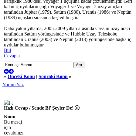
karışıklık 1980'deki Voyager 1 uçuşuna kadar çözülememiştir. Geri
kalan iç uyduların çoğu Voyager 1 ve Voyager 2 uzay araçları
tarafından Jüpiter (1979), Satürn (1980), Uranüs (1986) ve Neptün
(1989) uçuşları sırasında keşfedilmiştir.
Daha yakın yıllarda, 2005-2009 yılları arasında Cassini uzay aracı
tarafından Satürn yörüngesinde ve Hubble Uzay Teleskobu
tarafından Uranüs (2003) ve Neptün (2013) yörüngesinde başka iç
uydular bulunmuştur.
Bul
Cevapla
«
Önceki Konu
|
Sonraki Konu
»
Yorum Yaz
Hızlı Cevap / Sende Bi' Şeyler De!
Konu
Bu mesaj
için
cevabınızı