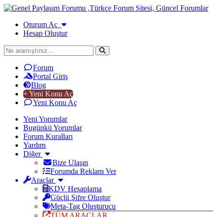
Oturum Aç
Hesap Oluştur
Forum
Portal Giriş
Blog
+ Yeni Konu Aç
Yeni Konu Aç
Yeni Yorumlar
Bugünkü Yorumlar
Forum Kuralları
Yardım
Diğer
Bize Ulaşın
Forumda Reklam Ver
Araçlar
KDV Hesaplama
Güçlü Şifre Oluştur
Meta-Tag Oluşturucu
TÜM ARAÇLAR