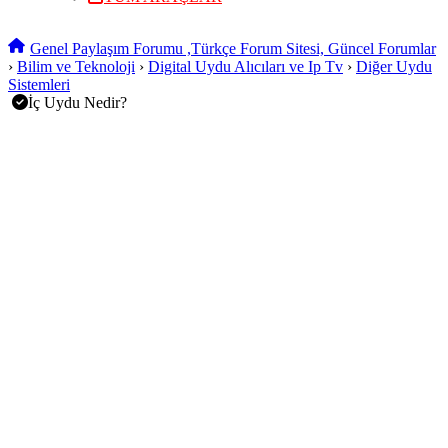
Genel Paylaşım Forumu ,Türkçe Forum Sitesi, Güncel Forumlar
›
Bilim ve Teknoloji
›
Digital Uydu Alıcıları ve Ip Tv
›
Diğer Uydu
Sistemleri
İç Uydu Nedir?