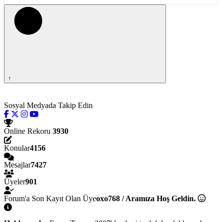
↑
Sosyal Medyada Takip Edin
Online Rekoru
3930
Konular
4156
Mesajlar
7427
Üyeler
901
Forum'a Son Kayıt Olan Üye
oxo768 / Aramıza Hoş Geldin.