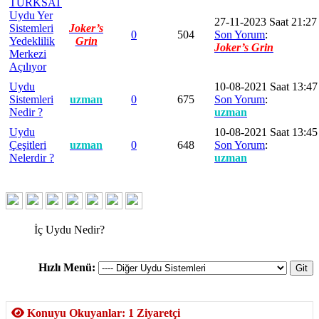
TÜRKSAT
Uydu Yer
27-11-2023 Saat 21:27
Sistemleri
Joker’s
0
504
Son Yorum
:
Yedeklilik
Grin
Joker’s Grin
Merkezi
Açılıyor
Uydu
10-08-2021 Saat 13:47
Sistemleri
uzman
0
675
Son Yorum
:
Nedir ?
uzman
Uydu
10-08-2021 Saat 13:45
Çeşitleri
uzman
0
648
Son Yorum
:
Nelerdir ?
uzman
İç Uydu Nedir?
Hızlı Menü:
Konuyu Okuyanlar: 1 Ziyaretçi