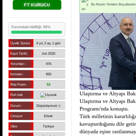
FT KURUCU
Bu Resim Yeniden Boyutlandırıl
Forumdaki Aktifliği: 98%
Üyelik Süresi
6 yıl, 2 ay, 1 gün
Kayıt Tarihi:
Jun 2020
Yorumları:
976
Konuları:
850
Rep Puanı:
52
Ulaştırma ve Altyapı Bak
Ruh hali:
Ulaştırma ve Altyapı Bak
Durum:
Düşünüyorum :)
Programı'nda konuştu.
Türk milletinin kararlılığ
Cinsiyet:
Erkek
kavuşturduğunu dile getir
Ülke:
Türkiye
dünyada eşine rastlanmay