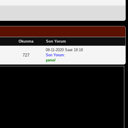
Okunma
Son Yorum
08-11-2020 Saat 18:18
727
Son Yorum
:
şenol