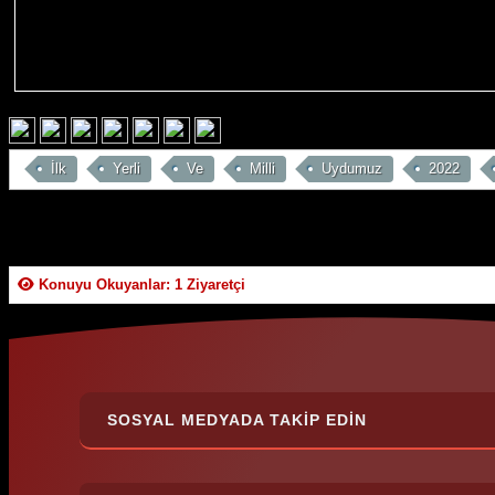
İlk
Yerli
Ve
Milli
Uydumuz
2022
Konuyu Okuyanlar: 1 Ziyaretçi
SOSYAL MEDYADA TAKIP EDIN