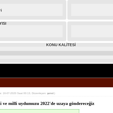
i
ISI
KONU KALİTESİ
e: 16-07-2020 Saat 00:13, Düzenleyen:
şenol
.)
rli ve milli uydumuzu 2022'de uzaya göndereceğiz