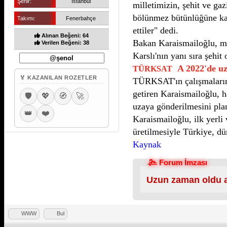
Şehir:
İstanbul
milletimizin, şehit ve ga
bölünmez bütünlüğüne karşı
Takımı:
Fenerbahçe
ettiler" dedi.
Alınan Beğeni: 64
Bakan Karaismailoğlu, mi
Verilen Beğeni: 38
Karslı'nın yanı sıra şehit
A 2022'de u
TÜRKSAT
🏅 KAZANILAN ROZETLER
TÜRKSAT'ın çalışmalarını
getiren Karaismailoğlu,
🛡️
💖
🧭
🚀
uzaya gönderilmesini plan
👑
❤️
Karaismailoğlu, ilk yer
üretilmesiyle Türkiye, d
Kaynak
Forum İmzası
Uzun zaman oldu a
WWW
Bul