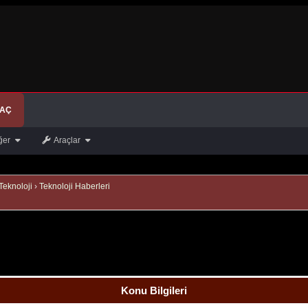
 AÇ
ğer
Araçlar
Teknoloji
›
Teknoloji Haberleri
Konu Bilgileri