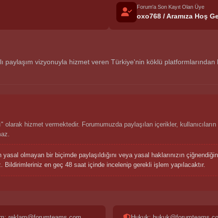
Forum'a Son Kayıt Olan Üye
oxo768 / Aramıza Hoş Ge
aylaşım vizyonuyla hizmet veren Türkiye'nin köklü platformlarından biri
 olarak hizmet vermektedir. Forumumuzda paylaşılan içerikler, kullanıcıların 
maz.
n yasal olmayan bir biçimde paylaşıldığını veya yasal haklarınızın çiğnendiğ
 Bildirimleriniz en geç 48 saat içinde incelenip gerekli işlem yapılacaktır.
m: reklam@forumteams.com
Hukuk: hukuk@forumteams.c