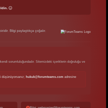
ldin.
dir. Bilgi paylaştıkça çoğalır.
kendi sorumluluğundadır. Sitemizdeki içeriklerin doğruluğu ve
ini düşünüyorsanız;
hukuk@forumteams.com
adresine
om
Bilgi: webmaster@forumteams.com