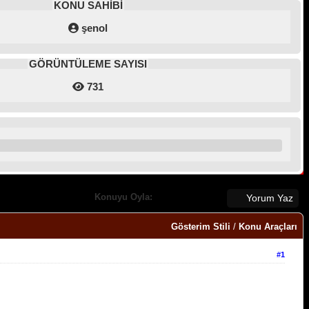
KONU SAHİBİ
şenol
GÖRÜNTÜLEME SAYISI
731
Konuyu Oyla:
Yorum Yaz
Gösterim Stili
/
Konu Araçları
#1