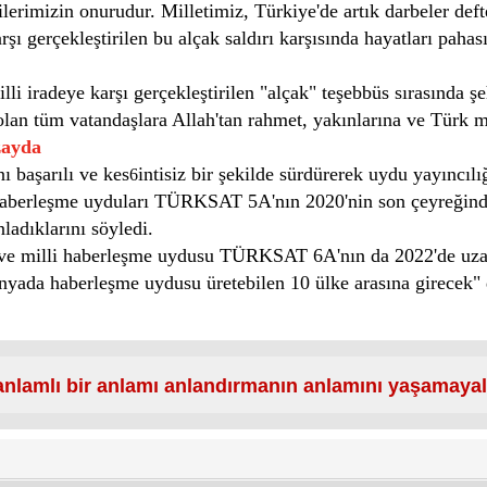
zilerimizin onurudur. Milletimiz, Türkiye'de artık darbeler de
 gerçekleştirilen bu alçak saldırı karşısında hayatları pahasına
lli iradeye karşı gerçekleştirilen "alçak" teşebbüs sırasında
 olan tüm vatandaşlara Allah'tan rahmet, yakınlarına ve Türk mi
zayda
 başarılı ve kes
intisiz bir şekilde sürdürerek uydu yayıncıl
6
 haberleşme uyduları TÜRKSAT 5A'nın 2020'nin son çeyreğind
ladıklarını söyledi.
li ve milli haberleşme uydusu TÜRKSAT 6A'nın da 2022'de uz
ünyada haberleşme uydusu üretebilen 10 ülke arasına girecek"
nlamlı bir anlamı anlandırmanın anlamını yaşamayal