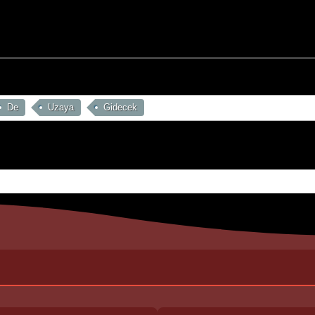
De
Uzaya
Gidecek