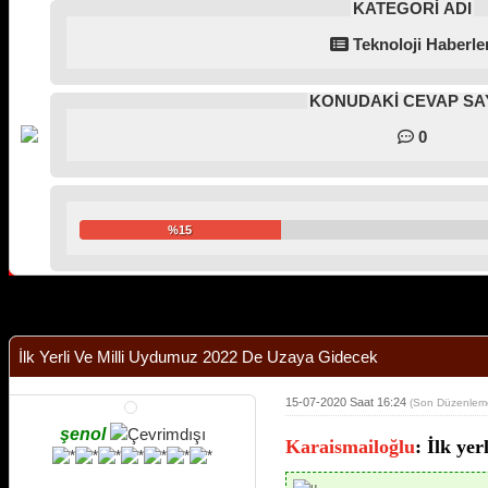
KATEGORİ ADI
Teknoloji Haberler
KONUDAKİ CEVAP SAY
0
%15
Derecelendirme: 0/5 - 0 oy
1
2
3
4
5
İlk Yerli Ve Milli Uydumuz 2022 De Uzaya Gidecek
15-07-2020 Saat 16:24
(Son Düzenlem
şenol
Karaismailoğlu
: İlk ye