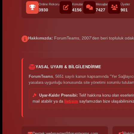
Online Rekoru
Konular
Mesajlar
Üyeler
3930
4156
7427
901
Hakkımızda:
ForumTeams, 2007'den beri topluluk odaklı p
YASAL UYARI & BILGILENDIRME
ForumTeams
, 5651 sayılı kanun kapsamında "Yer Sağlayıcı"
yasalara uygunluğu konusunda site yönetimi sorumlu tutula
Uyar-Kaldır Prensibi:
Telif hakkına konu olan eserleri
mail atabilir ya da
İletişim
sayfamızdan bize ulaşabilirsiniz.
Destek:webmaster@forumteams.com
Rekla