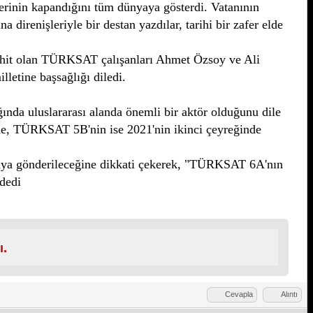
fterinin kapandığını tüm dünyaya gösterdi. Vatanının
 direnişleriyle bir destan yazdılar, tarihi bir zafer elde
 şehit olan TÜRKSAT çalışanları Ahmet Özsoy ve Ali
lletine başsağlığı diledi.
ığında uluslararası alanda önemli bir aktör olduğunu dile
e, TÜRKSAT 5B'nin ise 2021'nin ikinci çeyreğinde
aya gönderileceğine dikkati çekerek, "TÜRKSAT 6A'nın
 dedi
ı.
Cevapla
Alıntı