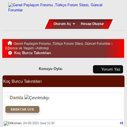
Oturum Aç
Hesap Oluştur
Genel Paylaşım Forumu ,Türkçe Forum Sitesi, Güncel Forumlar
›
Eğlence ve Yaşam
›
Astroloji
Koç Burcu Takıntıları
Konuyu Oyla:
Yorum Yaz
Koç Burcu Takıntıları
Damla
EMEKTAR ÜYE
04-05-2021 Saat 11:30
#1