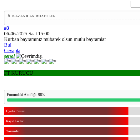
🏅 KAZANILAN ROZETLER
#3
06-06-2025 Saat 15:00
Kurban bayramınız mübarek olsun mutlu bayramlar
Bul
Cevapla
şenol
FT KURUCU
Forumdaki Aktifliği: 98%
Üyelik Süresi
Kayıt Tarihi:
Yorumları: