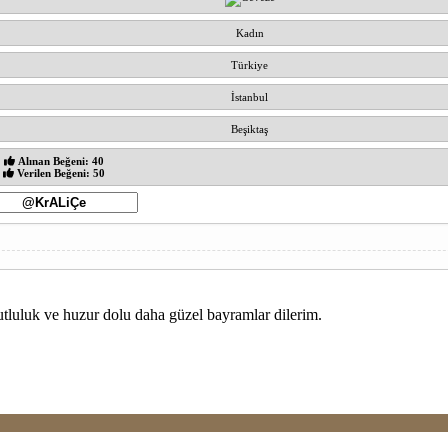
Kadın
Türkiye
İstanbul
Beşiktaş
Alınan Beğeni: 40
Verilen Beğeni: 50
utluluk ve huzur dolu daha güzel bayramlar dilerim.