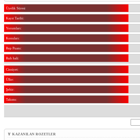
Üyelik Süresi
Kayıt Tarihi:
Yorumları:
Konuları:
Rep Puanı:
Ruh hali:
Cinsiyet:
Ülke:
Şehir:
Takımı:
🏅 KAZANILAN ROZETLER