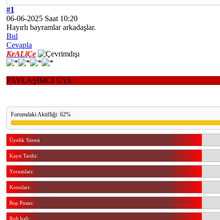
#1
06-06-2025 Saat 10:20
Hayırlı bayramlar arkadaşlar.
Bul
Cevapla
KrALiÇe
PAYLAŞIMCI ÜYE
Forumdaki Aktifliği: 62%
Üyelik Süresi
Kayıt Tarihi:
Yorumları:
Konuları:
Rep Puanı:
Ruh hali: