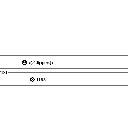
x(-Clipper-)x
ISI
1153