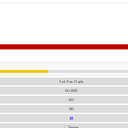
5 yıl, 9 ay, 11 gün
Oct 2020
622
385
49