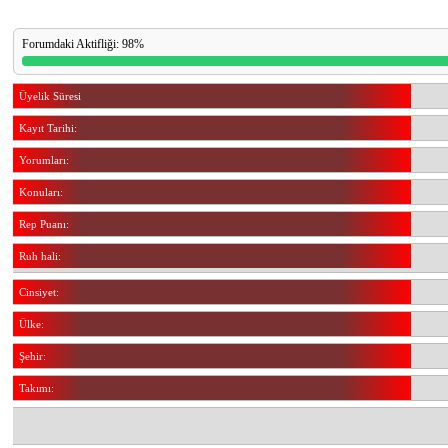
Forumdaki Aktifliği: 98%
Üyelik Süresi
Kayıt Tarihi:
Yorumları:
Konuları:
Rep Puanı:
Ruh hali:
Cinsiyet:
Ülke:
Şehir:
Takımı: