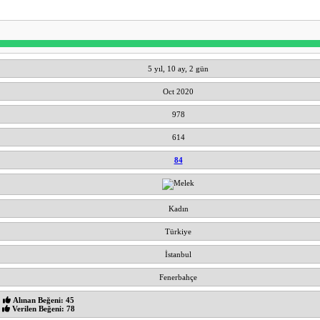
5 yıl, 10 ay, 2 gün
Oct 2020
978
614
84
Kadın
Türkiye
İstanbul
Fenerbahçe
Alınan Beğeni: 45
Verilen Beğeni: 78