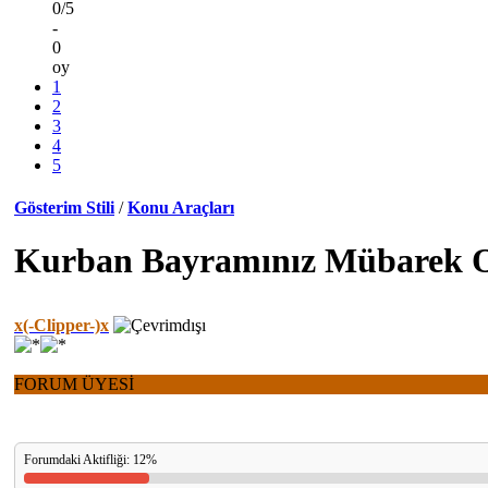
0/5
-
0
oy
1
2
3
4
5
Gösterim Stili
/
Konu Araçları
Kurban Bayramınız Mübarek 
x(-Clipper-)x
FORUM ÜYESİ
Forumdaki Aktifliği: 12%