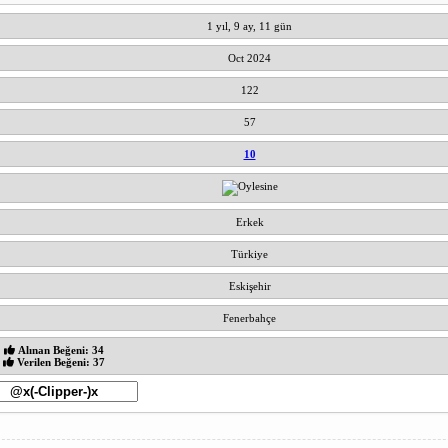
1 yıl, 9 ay, 11 gün
Oct 2024
122
57
10
Erkek
Türkiye
Eskişehir
Fenerbahçe
Alınan Beğeni: 34
Verilen Beğeni: 37