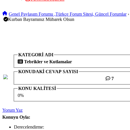
Genel Paylaşım Forumu ,Türkçe Forum Sitesi, Güncel Forumlar
Kurban Bayramınız Mübarek Olsun
KATEGORİ ADI
Tebrikler ve Kutlamalar
KONUDAKİ CEVAP SAYISI
7
KONU KALİTESİ
0%
Yorum Yaz
Konuyu Oyla:
Derecelendirme: