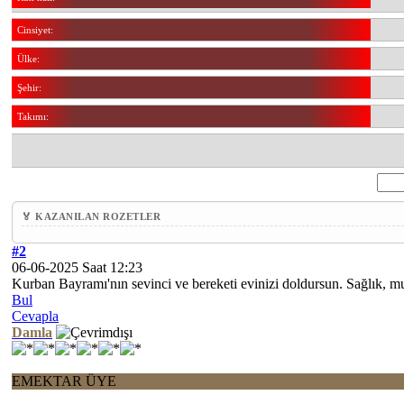
Cinsiyet:
Ülke:
Şehir:
Takımı:
🏅 KAZANILAN ROZETLER
#2
06-06-2025 Saat 12:23
Kurban Bayramı'nın sevinci ve bereketi evinizi doldursun. Sağlık, m
Bul
Cevapla
Damla
EMEKTAR ÜYE