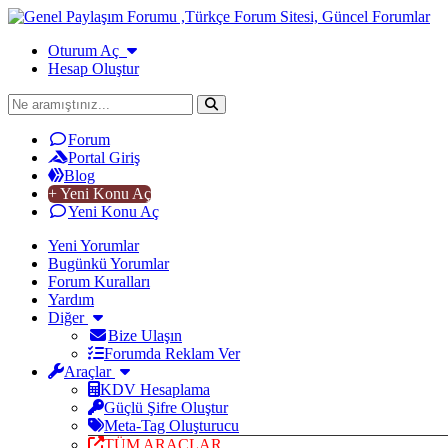
Oturum Aç
Hesap Oluştur
Forum
Portal Giriş
Blog
+ Yeni Konu Aç
Yeni Konu Aç
Yeni Yorumlar
Bugünkü Yorumlar
Forum Kuralları
Yardım
Diğer
Bize Ulaşın
Forumda Reklam Ver
Araçlar
KDV Hesaplama
Güçlü Şifre Oluştur
Meta-Tag Oluşturucu
TÜM ARAÇLAR