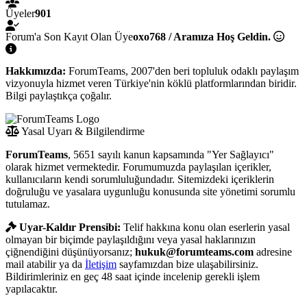
Üyeler
901
Forum'a Son Kayıt Olan Üye
oxo768 / Aramıza Hoş Geldin.
Hakkımızda:
ForumTeams, 2007'den beri topluluk odaklı paylaşım
vizyonuyla hizmet veren Türkiye'nin köklü platformlarından biridir.
Bilgi paylaştıkça çoğalır.
Yasal Uyarı & Bilgilendirme
ForumTeams
, 5651 sayılı kanun kapsamında "Yer Sağlayıcı"
olarak hizmet vermektedir. Forumumuzda paylaşılan içerikler,
kullanıcıların kendi sorumluluğundadır. Sitemizdeki içeriklerin
doğruluğu ve yasalara uygunluğu konusunda site yönetimi sorumlu
tutulamaz.
Uyar-Kaldır Prensibi:
Telif hakkına konu olan eserlerin yasal
olmayan bir biçimde paylaşıldığını veya yasal haklarınızın
çiğnendiğini düşünüyorsanız;
hukuk@forumteams.com
adresine
mail atabilir ya da
İletişim
sayfamızdan bize ulaşabilirsiniz.
Bildirimleriniz en geç 48 saat içinde incelenip gerekli işlem
yapılacaktır.