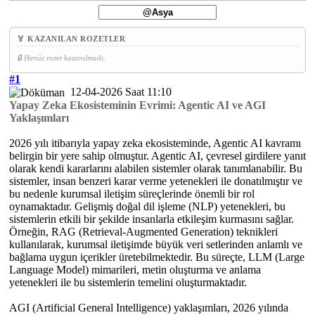
🏅 KAZANILAN ROZETLER
🔒 Henüz rozet kazanılmadı.
#1
12-04-2026 Saat 11:10
Yapay Zeka Ekosisteminin Evrimi: Agentic AI ve AGI
Yaklaşımları
2026 yılı itibarıyla yapay zeka ekosisteminde, Agentic AI kavramı
belirgin bir yere sahip olmuştur. Agentic AI, çevresel girdilere yanıt
olarak kendi kararlarını alabilen sistemler olarak tanımlanabilir. Bu
sistemler, insan benzeri karar verme yetenekleri ile donatılmıştır ve
bu nedenle kurumsal iletişim süreçlerinde önemli bir rol
oynamaktadır. Gelişmiş doğal dil işleme (NLP) yetenekleri, bu
sistemlerin etkili bir şekilde insanlarla etkileşim kurmasını sağlar.
Örneğin, RAG (Retrieval-Augmented Generation) teknikleri
kullanılarak, kurumsal iletişimde büyük veri setlerinden anlamlı ve
bağlama uygun içerikler üretebilmektedir. Bu süreçte, LLM (Large
Language Model) mimarileri, metin oluşturma ve anlama
yetenekleri ile bu sistemlerin temelini oluşturmaktadır.
AGI (Artificial General Intelligence) yaklaşımları, 2026 yılında