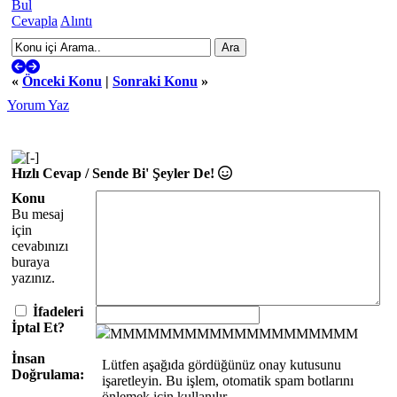
Bul
Cevapla
Alıntı
«
Önceki Konu
|
Sonraki Konu
»
Yorum Yaz
Hızlı Cevap / Sende Bi' Şeyler De!
Konu
Bu mesaj
için
cevabınızı
buraya
yazınız.
İfadeleri
İptal Et?
MMMMMMMMMMMMMMMMMMMM
İnsan
Lütfen aşağıda gördüğünüz onay kutusunu
Doğrulama:
işaretleyin. Bu işlem, otomatik spam botlarını
önlemek için kullanılır.