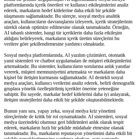
platformlarında içerik önerileri ve kullanıcı etkileşimlerini analiz
ederek, markaların hedef kitlelerine daha etkili bir şekilde
ulaşmasını sağlamaktadır. Bu süreçte, sosyal medya analitik
araçları, kullanıcıların davranışlarını izleyerek, içerik stratejilerinin
sürekli olarak optimize edilmesine olanak tanımaktadır. Örneğin,
AI tabanlı sistemler, hangi tür içeriklerin daha fazla etkileşim
aldığını belirleyerek, markaların içerik üretim süreçlerini bu
verilere göre şekillendirmesine yardımcı olmaktadır.
Sosyal medya platformlarında, AI yazılım çözümleri, otomatik
yanıt sistemleri ve chatbot uygulamaları ile müşteri etkileşimlerini
artırmaktadır. Bu sistemler, kullanıcıların sorularına anlık yanıtlar
vererek, müşteri memnuniyetini artırmakta ve markaların daha
kişisel bir iletişim kurmasını sağlamaktadır. AI destekli sosyal
medya araçları, kullanıcı verilerini analiz ederek, belirli demografik
gruplara yönelik özelleştirilmiş içerikler önerme yeteneğine
sahiptir. Bu sayede, markalar hedef kitlelerini daha iyi anlayarak,
iletişim stratejilerini daha etkili bir şekilde oluşturabilmektedir.
Bunun yanı sıra, yapay zeka, sosyal medya kriz yönetimi
süreçlerinde de kritik bir rol oynamaktadır. AI sistemleri, sosyal
medya üzerindeki olumsuz geri bildirimleri anlık olarak tespit
ederek, markaların hızlı bir şekilde müdahale etmesine olanak
tanımaktadır. Bu, markaların reputasyon yönetimini daha etkili bir
şekilde gerçekleştirmesine yardımcı olurken, aynı zamanda