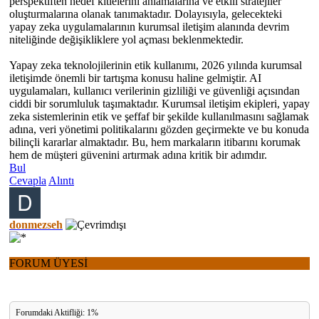
perspektiften hedef kitlelerini anlamalarına ve etkili stratejiler
oluşturmalarına olanak tanımaktadır. Dolayısıyla, gelecekteki
yapay zeka uygulamalarının kurumsal iletişim alanında devrim
niteliğinde değişikliklere yol açması beklenmektedir.
Yapay zeka teknolojilerinin etik kullanımı, 2026 yılında kurumsal
iletişimde önemli bir tartışma konusu haline gelmiştir. AI
uygulamaları, kullanıcı verilerinin gizliliği ve güvenliği açısından
ciddi bir sorumluluk taşımaktadır. Kurumsal iletişim ekipleri, yapay
zeka sistemlerinin etik ve şeffaf bir şekilde kullanılmasını sağlamak
adına, veri yönetimi politikalarını gözden geçirmekte ve bu konuda
bilinçli kararlar almaktadır. Bu, hem markaların itibarını korumak
hem de müşteri güvenini artırmak adına kritik bir adımdır.
Bul
Cevapla
Alıntı
donmezseh
FORUM ÜYESİ
Forumdaki Aktifliği: 1%