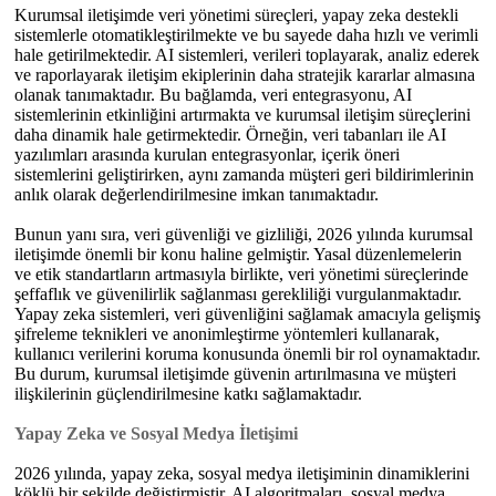
Kurumsal iletişimde veri yönetimi süreçleri, yapay zeka destekli
sistemlerle otomatikleştirilmekte ve bu sayede daha hızlı ve verimli
hale getirilmektedir. AI sistemleri, verileri toplayarak, analiz ederek
ve raporlayarak iletişim ekiplerinin daha stratejik kararlar almasına
olanak tanımaktadır. Bu bağlamda, veri entegrasyonu, AI
sistemlerinin etkinliğini artırmakta ve kurumsal iletişim süreçlerini
daha dinamik hale getirmektedir. Örneğin, veri tabanları ile AI
yazılımları arasında kurulan entegrasyonlar, içerik öneri
sistemlerini geliştirirken, aynı zamanda müşteri geri bildirimlerinin
anlık olarak değerlendirilmesine imkan tanımaktadır.
Bunun yanı sıra, veri güvenliği ve gizliliği, 2026 yılında kurumsal
iletişimde önemli bir konu haline gelmiştir. Yasal düzenlemelerin
ve etik standartların artmasıyla birlikte, veri yönetimi süreçlerinde
şeffaflık ve güvenilirlik sağlanması gerekliliği vurgulanmaktadır.
Yapay zeka sistemleri, veri güvenliğini sağlamak amacıyla gelişmiş
şifreleme teknikleri ve anonimleştirme yöntemleri kullanarak,
kullanıcı verilerini koruma konusunda önemli bir rol oynamaktadır.
Bu durum, kurumsal iletişimde güvenin artırılmasına ve müşteri
ilişkilerinin güçlendirilmesine katkı sağlamaktadır.
Yapay Zeka ve Sosyal Medya İletişimi
2026 yılında, yapay zeka, sosyal medya iletişiminin dinamiklerini
köklü bir şekilde değiştirmiştir. AI algoritmaları, sosyal medya