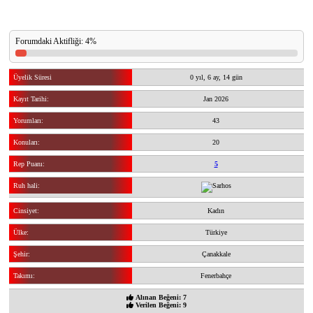
Forumdaki Aktifliği: 4%
Üyelik Süresi
0 yıl, 6 ay, 14 gün
Kayıt Tarihi:
Jan 2026
Yorumları:
43
Konuları:
20
Rep Puanı:
5
Ruh hali:
Cinsiyet:
Kadın
Ülke:
Türkiye
Şehir:
Çanakkale
Takımı:
Fenerbahçe
Alınan Beğeni: 7
Verilen Beğeni: 9