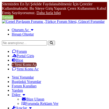
Sitemizden En İyi Şekilde Faydalanabilmeniz İçin Çerezler
Kullanılmaktadır. Bu Siteye Giriş Yaparak Çerez Kullanımını Kabul
Etmiş Sayılıyorsunuz.
Daha fazla bilgi
Tamam
Oturum Aç
Hesap Oluştur
Forum
Portal Giriş
Blog
+ Yeni Konu Aç
Yeni Konu Aç
Yeni Yorumlar
Bugünkü Yorumlar
Forum Kuralları
Yardım
Diğer
Bize Ulaşın
Forumda Reklam Ver
Araçlar