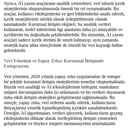
Ayrıca, AI yazım araçlarının analitik yetenekleri, veri tabanlı içerik
stratejilerinin oluşturulmasında önemli bir rol oynamaktadır. Bu
araçlar, kullanıcı etkileşimlerini ve geri bildirimlerini analiz ederek,
içerik stratejilerinin sürekli olarak iyileştirilmesine olanak
tanımaktadır. Kurumsal iletişim ekipleri, bu analitik verileri
kullanarak, hedef kitlelerinin ilgi alanlarını daha iyi anlayabilir ve
içeriklerini bu doğrultuda şekillendirebilir. Bu durumda, AI yazım
araçları sadece içerik üretimi ile sınırlı kalmayıp, aynı zamanda
stratejik karar alma süreçlerinde de önemli bir veri kaynağı haline
gelmektedir.
Veri Yönetimi ve Yapay Zeka: Kurumsal İletişimde
Entegrasyon
Veri yönetimi, 2026 yılında yapay zeka uygulamaları ile entegre
bir şekilde kurumsal iletişim stratejilerinin temelini oluşturmaktadır.
Büyük veri analitiği ve AI teknolojilerinin birleşimi, markaların
müşteri davranışlarını daha iyi anlamasını ve bu verilere dayanarak
daha etkili iletişim stratejileri geliştirmesini sağlamaktadır. Bu
süreçte, yapay zeka, veri setlerini analiz ederek, kullanıcıların
ihtiyaçlarına yönelik kişiselleştirilmiş içerikler sunabilmektedir.
Örneğin, AI algoritmaları, verileri işleyerek, kullanıcıların geçmiş
etkileşimlerini dikkate alarak özelleştirilmiş iletişim yöntemleri
geliştirmekte ve böylece müşteri memnuniyetini artırmaktadır.