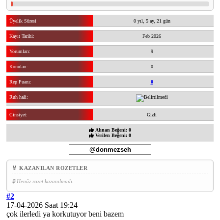
Üyelik Süresi
0 yıl, 5 ay, 21 gün
Kayıt Tarihi:
Feb 2026
Yorumları:
9
Konuları:
0
Rep Puanı:
0
Ruh hali:
Cinsiyet:
Gizli
Alınan Beğeni: 0
Verilen Beğeni: 0
🏅 KAZANILAN ROZETLER
🔒 Henüz rozet kazanılmadı.
#2
17-04-2026 Saat 19:24
çok ilerledi ya korkutuyor beni bazem