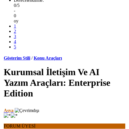
Derecelendirme:
0/5
-
0
oy
1
2
3
4
5
Gösterim Stili
/
Konu Araçları
Kurumsal İletişim Ve AI
Yazım Araçları: Enterprise
Edition
Asya
FORUM ÜYESİ