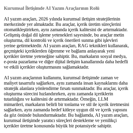
Kurumsal İletişimde AI Yazım Araçlarının Rolü
AI yazım araçları, 2026 yılında kurumsal iletişim stratejilerinin
merkezinde yer almaktadır. Bu araçlar, içerik üretim süreçlerini
otomatikleştirirken, aynı zamanda içerik kalitesini de artırmaktadır.
Gelişmiş doğal dil işleme yetenekleri sayesinde, bu araçlar metin
oluşturma, dil kontrolü ve içerik önerileri sunma gibi işlevleri
yerine getirmektedir. AI yazım araçları, RAG teknikleri kullanarak,
geçmişteki içeriklerden öğrenme ve bağlamı anlayarak yeni
içerikler üretme yeteneğine sahiptir. Bu, markaların sosyal medya,
e-posta pazarlama ve diğer dijital iletişim kanallarında daha hedefli
ve etkili içerikler oluşturmasını sağlamaktadır.
AI yazım araçlarının kullanımı, kurumsal iletişimde zaman ve
maliyet tasarrufu sağlarken, aynı zamanda insan kaynaklarını daha
stratejik alanlara yönlendirme fırsatı sunmaktadır. Bu araçlar, içerik
oluşturma sürecini hızlandırırken, aynı zamanda içeriklerin
tutarlılığını ve kalitesini de artırmaktadır. Örneğin, LLM
mimarileri, markaların belirli bir tonlama ve stil ile içerik üretmesini
sağlarken, aynı zamanda hedef kitleye uygun dil ve içerik yapısını
da göz önünde bulundurmaktadır. Bu bağlamda, AI yazım araçları,
kurumsal iletişimde yaratıcı süreçleri destekleme ve yenilikçi
içerikler üretme konusunda büyük bir potansiyele sahiptir.