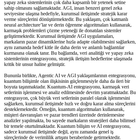
yapay zeka sistemlerinin çok daha kapsamlı bir yetenek setine
sahip olmasını sağlamaktadır. AGI, insan benzeri genel zeka
seviyesine ulaşma hedefiyle, kurumsal iletişimde stratejik karar
verme süreçlerini dönüştürmektedir. Bu yaklaşım, çok katmanlı
neural architecture’lar ve derin öğrenme algoritmaları kullanarak,
karmaşık problemleri çözme yeteneği ile donatılan sistemler
geliştirmektedir. Kurumsal iletişimde AGI uygulamaları,
markaların pazar dinamiklerine hızla adapte olabilmesini sağlarken,
aynı zamanda hedef kitle ile daha derin ve anlamlı bağlantılar
kurmasına olanak tanır. Bu bağlamda, veri analitiği ve yapay zeka
sistemlerinin entegrasyonu, stratejik iletişim hedeflerine ulaşmada
kritik bir unsur haline gelmiştir.
Bununla birlikte, Agentic AI ve AGI yaklaşımlarının entegrasyonu,
kuantum bilişimle olan ilişkisinin güçlenmesiyle daha da ileri bir
boyuta taşınmaktadır. Kuantum-AI entegrasyonu, karmaşık veri
setlerinin işlenmesi ve analiz edilmesinde devrim yaratmaktadır. Bu
entegrasyon, çok büyük veri setlerinin paralel olarak işlenmesini
sağlarken, kurumsal iletişimde hızlı ve doğru karar alma süreçlerini
desteklemektedir. Örneğin, kuantum algoritmaları kullanarak,
müşteri davranışları ve pazar trendleri üzerinde derinlemesine
analizler yapılmakta, bu sayede markaların stratejileri daha bilimsel
bir temele oturtulmaktadır. Kuantum bilişim ve AI entegrasyonu,
sadece kurumsal iletişimde değil, aynı zamanda genel iş
süreçlerinde de verimlilik artışını beraberinde getirmektedir.