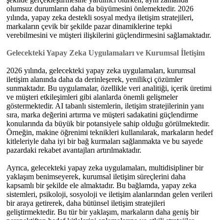
olumsuz durumların daha da büyümesini önlemektedir. 2026
yılında, yapay zeka destekli sosyal medya iletişim stratejileri,
markaların çevik bir şekilde pazar dinamiklerine tepki
verebilmesini ve müşteri ilişkilerini güçlendirmesini sağlamaktadır.
Gelecekteki Yapay Zeka Uygulamaları ve Kurumsal İletişim
2026 yılında, gelecekteki yapay zeka uygulamaları, kurumsal
iletişim alanında daha da derinleşerek, yenilikçi çözümler
sunmaktadır. Bu uygulamalar, özellikle veri analitiği, içerik üretimi
ve müşteri etkileşimleri gibi alanlarda önemli gelişmeler
göstermektedir. AI tabanlı sistemlerin, iletişim stratejilerinin yanı
sıra, marka değerini artırma ve müşteri sadakatini güçlendirme
konularında da büyük bir potansiyele sahip olduğu görülmektedir.
Örneğin, makine öğrenimi teknikleri kullanılarak, markaların hedef
kitleleriyle daha iyi bir bağ kurmaları sağlanmakta ve bu sayede
pazardaki rekabet avantajları artırılmaktadır.
Ayrıca, gelecekteki yapay zeka uygulamaları, multidisipliner bir
yaklaşım benimseyerek, kurumsal iletişim süreçlerini daha
kapsamlı bir şekilde ele almaktadır. Bu bağlamda, yapay zeka
sistemleri, psikoloji, sosyoloji ve iletişim alanlarından gelen verileri
bir araya getirerek, daha bütünsel iletişim stratejileri
geliştirmektedir. Bu tür bir yaklaşım, markaların daha geniş bir