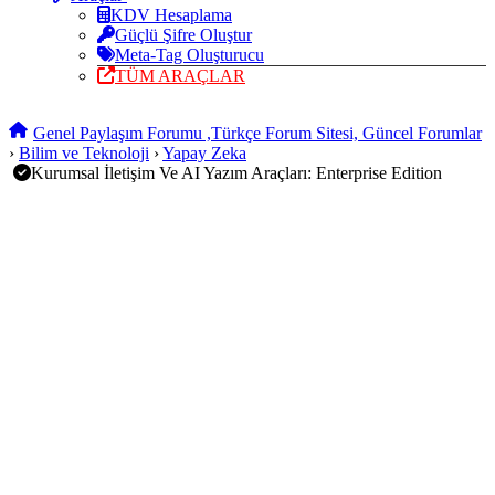
KDV Hesaplama
Güçlü Şifre Oluştur
Meta-Tag Oluşturucu
TÜM ARAÇLAR
Genel Paylaşım Forumu ,Türkçe Forum Sitesi, Güncel Forumlar
›
Bilim ve Teknoloji
›
Yapay Zeka
Kurumsal İletişim Ve AI Yazım Araçları: Enterprise Edition