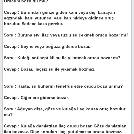
Orucum bozuldu mu?
Cevap : Burundan genze giden kanı veya dişi kanayan
ağzındaki kanı yutunca, yani kan mideye gidince oruç
bozulur. Sadece kaza gerekir.
Soru : Buruna sıvı ilaç veya tuzlu su çekmek orucu bozar mı?
Cevap : Beyne veya boğaza giderse bozar.
Soru : Kulağı antiseptikli su ile yıkatmak orucu bozar mı?
Cevap : Bozar. İlaçsız su ile yıkamak bozmaz.
Soru : Hasta, su buharını teneffüs etse orucu bozulur mu?
Cevap : Ciğerlere giderse bozar.
Soru : Ağrıyan dişe, göze ve kulağa ilaç konsa oruç bozulur
mu?
Cevap : Kulağa damlatılan ilaç orucu bozar. Göze damlatılan
ilaç bozmaz. Dişe konulan ilaç, yutulmazsa orucu bozmaz.