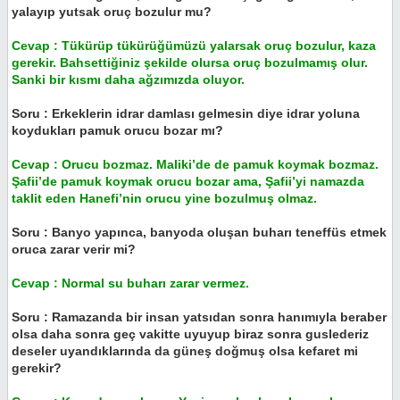
yalayıp yutsak oruç bozulur mu?
Cevap : Tükürüp tükürüğümüzü yalarsak oruç bozulur, kaza
gerekir. Bahsettiğiniz şekilde olursa oruç bozulmamış olur.
Sanki bir kısmı daha ağzımızda oluyor.
Soru : Erkeklerin idrar damlası gelmesin diye idrar yoluna
koydukları pamuk orucu bozar mı?
Cevap : Orucu bozmaz. Maliki’de de pamuk koymak bozmaz.
Şafii’de pamuk koymak orucu bozar ama, Şafii’yi namazda
taklit eden Hanefi’nin orucu yine bozulmuş olmaz.
Soru : Banyo yapınca, banyoda oluşan buharı teneffüs etmek
oruca zarar verir mi?
Cevap : Normal su buharı zarar vermez.
Soru : Ramazanda bir insan yatsıdan sonra hanımıyla beraber
olsa daha sonra geç vakitte uyuyup biraz sonra guslederiz
deseler uyandıklarında da güneş doğmuş olsa kefaret mi
gerekir?