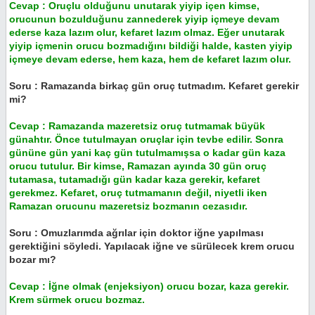
Cevap : Oruçlu olduğunu unutarak yiyip içen kimse,
orucunun bozulduğunu zannederek yiyip içmeye devam
ederse kaza lazım olur, kefaret lazım olmaz. Eğer unutarak
yiyip içmenin orucu bozmadığını bildiği halde, kasten yiyip
içmeye devam ederse, hem kaza, hem de kefaret lazım olur.
Soru : Ramazanda birkaç gün oruç tutmadım. Kefaret gerekir
mi?
Cevap : Ramazanda mazeretsiz oruç tutmamak büyük
günahtır. Önce tutulmayan oruçlar için tevbe edilir. Sonra
gününe gün yani kaç gün tutulmamışsa o kadar gün kaza
orucu tutulur. Bir kimse, Ramazan ayında 30 gün oruç
tutamasa, tutamadığı gün kadar kaza gerekir, kefaret
gerekmez. Kefaret, oruç tutmamanın değil, niyetli iken
Ramazan orucunu mazeretsiz bozmanın cezasıdır.
Soru : Omuzlarımda ağrılar için doktor iğne yapılması
gerektiğini söyledi. Yapılacak iğne ve sürülecek krem orucu
bozar mı?
Cevap : İğne olmak (enjeksiyon) orucu bozar, kaza gerekir.
Krem sürmek orucu bozmaz.