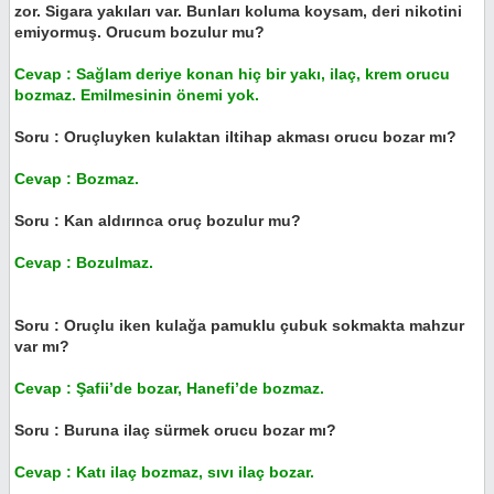
zor. Sigara yakıları var. Bunları koluma koysam, deri nikotini
emiyormuş. Orucum bozulur mu?
Cevap : Sağlam deriye konan hiç bir yakı, ilaç, krem orucu
bozmaz. Emilmesinin önemi yok.
Soru : Oruçluyken kulaktan iltihap akması orucu bozar mı?
Cevap : Bozmaz.
Soru : Kan aldırınca oruç bozulur mu?
Cevap : Bozulmaz.
Soru : Oruçlu iken kulağa pamuklu çubuk sokmakta mahzur
var mı?
Cevap : Şafii’de bozar, Hanefi’de bozmaz.
Soru : Buruna ilaç sürmek orucu bozar mı?
Cevap : Katı ilaç bozmaz, sıvı ilaç bozar.