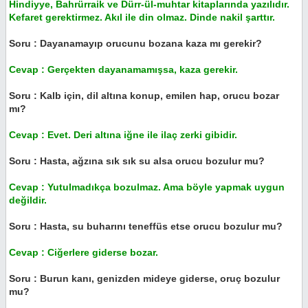
Hindiyye, Bahrürraik ve Dürr-ül-muhtar kitaplarında yazılıdır.
Kefaret gerektirmez. Akıl ile din olmaz. Dinde nakil şarttır.
Soru : Dayanamayıp orucunu bozana kaza mı gerekir?
Cevap : Gerçekten dayanamamışsa, kaza gerekir.
Soru : Kalb için, dil altına konup, emilen hap, orucu bozar
mı?
Cevap : Evet. Deri altına iğne ile ilaç zerki gibidir.
Soru : Hasta, ağzına sık sık su alsa orucu bozulur mu?
Cevap : Yutulmadıkça bozulmaz. Ama böyle yapmak uygun
değildir.
Soru : Hasta, su buharını teneffüs etse orucu bozulur mu?
Cevap : Ciğerlere giderse bozar.
Soru : Burun kanı, genizden mideye giderse, oruç bozulur
mu?