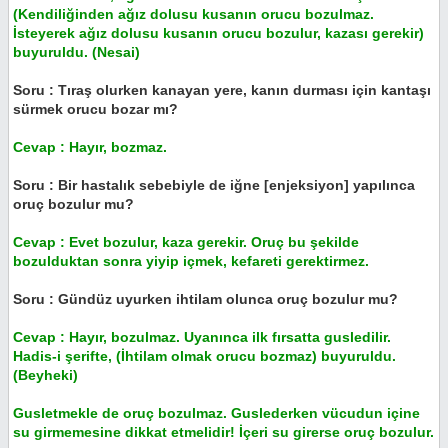
(Kendiliğinden ağız dolusu kusanın orucu bozulmaz.
İsteyerek ağız dolusu kusanın orucu bozulur, kazası gerekir)
buyuruldu. (Nesai)
Soru : Tıraş olurken kanayan yere, kanın durması için kantaşı
sürmek orucu bozar mı?
Cevap : Hayır, bozmaz.
Soru : Bir hastalık sebebiyle de iğne [enjeksiyon] yapılınca
oruç bozulur mu?
Cevap : Evet bozulur, kaza gerekir. Oruç bu şekilde
bozulduktan sonra yiyip içmek, kefareti gerektirmez.
Soru : Gündüz uyurken ihtilam olunca oruç bozulur mu?
Cevap : Hayır, bozulmaz. Uyanınca ilk fırsatta gusledilir.
Hadis-i şerifte, (İhtilam olmak orucu bozmaz) buyuruldu.
(Beyheki)
Gusletmekle de oruç bozulmaz. Guslederken vücudun içine
su girmemesine dikkat etmelidir! İçeri su girerse oruç bozulur.