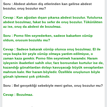
Soru : Abdest alırken diş etlerinden kan gelirse abdest
bozulur, oruç bozulur mu?
Cevap : Kan ağızdan dışarı çıkarsa abdest bozulur. Yutulursa
abdest bozulmaz, fakat bu sefer de oruç bozulur. Tükürükten
az ise, oruç da abdest de bozulmaz.
Soru : Porno film seyrederken, sadece bakarken cünüp
oldum, orucum bozuldu mu?
Cevap : Sadece bakarak cünüp olunca oruç bozulmaz. El ile
veya başka bir şeyle cünüp olmaya yardım edilmişse, o
zaman kaza gerekir. Porno film seyretmek haramdır. Haram
işleyenin ibadetleri sahih olur, farz borcundan kurtulur ise de,
kazandığı günahlardan dolayı kavuşacağı büyük sevaplardan
mahrum kalır. Her haram böyledir. Özellikle oruçlunun böyle
günah işlemesi çok çirkindir.
Soru : Bel gevşekliği sebebiyle meni gelse, oruç bozulur mu?
Cevap : Bozulmaz.