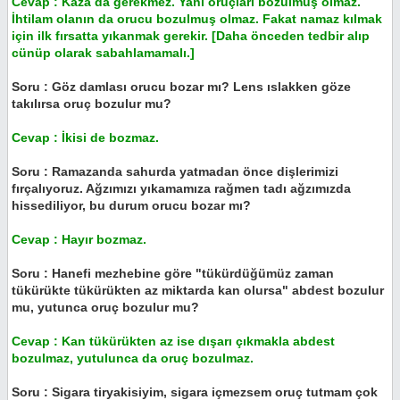
Cevap : Kaza da gerekmez. Yani oruçları bozulmuş olmaz.
İhtilam olanın da orucu bozulmuş olmaz. Fakat namaz kılmak
için ilk fırsatta yıkanmak gerekir. [Daha önceden tedbir alıp
cünüp olarak sabahlamamalı.]
Soru : Göz damlası orucu bozar mı? Lens ıslakken göze
takılırsa oruç bozulur mu?
Cevap : İkisi de bozmaz.
Soru : Ramazanda sahurda yatmadan önce dişlerimizi
fırçalıyoruz. Ağzımızı yıkamamıza rağmen tadı ağzımızda
hissediliyor, bu durum orucu bozar mı?
Cevap : Hayır bozmaz.
Soru : Hanefi mezhebine göre "tükürdüğümüz zaman
tükürükte tükürükten az miktarda kan olursa" abdest bozulur
mu, yutunca oruç bozulur mu?
Cevap : Kan tükürükten az ise dışarı çıkmakla abdest
bozulmaz, yutulunca da oruç bozulmaz.
Soru : Sigara tiryakisiyim, sigara içmezsem oruç tutmam çok