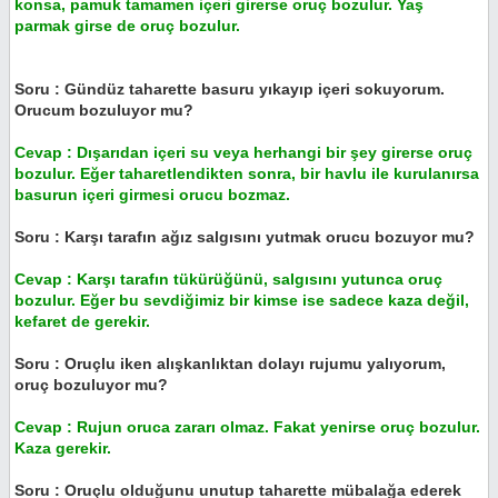
konsa, pamuk tamamen içeri girerse oruç bozulur. Yaş
parmak girse de oruç bozulur.
Soru : Gündüz taharette basuru yıkayıp içeri sokuyorum.
Orucum bozuluyor mu?
Cevap : Dışarıdan içeri su veya herhangi bir şey girerse oruç
bozulur. Eğer taharetlendikten sonra, bir havlu ile kurulanırsa
basurun içeri girmesi orucu bozmaz.
Soru : Karşı tarafın ağız salgısını yutmak orucu bozuyor mu?
Cevap : Karşı tarafın tükürüğünü, salgısını yutunca oruç
bozulur. Eğer bu sevdiğimiz bir kimse ise sadece kaza değil,
kefaret de gerekir.
Soru : Oruçlu iken alışkanlıktan dolayı rujumu yalıyorum,
oruç bozuluyor mu?
Cevap : Rujun oruca zararı olmaz. Fakat yenirse oruç bozulur.
Kaza gerekir.
Soru : Oruçlu olduğunu unutup taharette mübalağa ederek