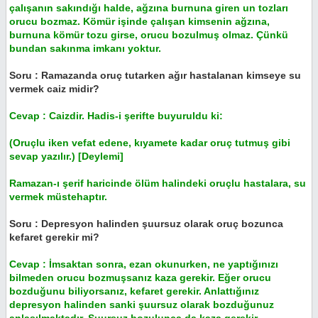
çalışanın sakındığı halde, ağzına burnuna giren un tozları
orucu bozmaz. Kömür işinde çalışan kimsenin ağzına,
burnuna kömür tozu girse, orucu bozulmuş olmaz. Çünkü
bundan sakınma imkanı yoktur.
Soru : Ramazanda oruç tutarken ağır hastalanan kimseye su
vermek caiz midir?
Cevap : Caizdir. Hadis-i şerifte buyuruldu ki:
(Oruçlu iken vefat edene, kıyamete kadar oruç tutmuş gibi
sevap yazılır.) [Deylemi]
Ramazan-ı şerif haricinde ölüm halindeki oruçlu hastalara, su
vermek müstehaptır.
Soru : Depresyon halinden şuursuz olarak oruç bozunca
kefaret gerekir mi?
Cevap : İmsaktan sonra, ezan okunurken, ne yaptığınızı
bilmeden orucu bozmuşsanız kaza gerekir. Eğer orucu
bozduğunu biliyorsanız, kefaret gerekir. Anlattığınız
depresyon halinden sanki şuursuz olarak bozduğunuz