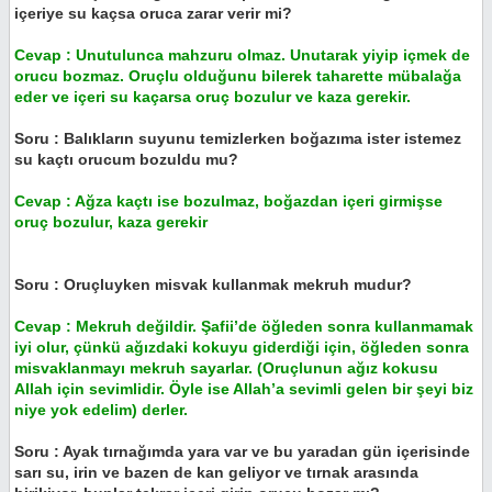
içeriye su kaçsa oruca zarar verir mi?
Cevap : Unutulunca mahzuru olmaz. Unutarak yiyip içmek de
orucu bozmaz. Oruçlu olduğunu bilerek taharette mübalağa
eder ve içeri su kaçarsa oruç bozulur ve kaza gerekir.
Soru : Balıkların suyunu temizlerken boğazıma ister istemez
su kaçtı orucum bozuldu mu?
Cevap : Ağza kaçtı ise bozulmaz, boğazdan içeri girmişse
oruç bozulur, kaza gerekir
Soru : Oruçluyken misvak kullanmak mekruh mudur?
Cevap : Mekruh değildir. Şafii’de öğleden sonra kullanmamak
iyi olur, çünkü ağızdaki kokuyu giderdiği için, öğleden sonra
misvaklanmayı mekruh sayarlar. (Oruçlunun ağız kokusu
Allah için sevimlidir. Öyle ise Allah’a sevimli gelen bir şeyi biz
niye yok edelim) derler.
Soru : Ayak tırnağımda yara var ve bu yaradan gün içerisinde
sarı su, irin ve bazen de kan geliyor ve tırnak arasında