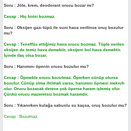
Soru : Jöle, krem, deodorant orucu bozar mı?
Cevap : Hiç birisi bozmaz.
Soru : Oksijen gazı tüpü ile suni hava verilince oruç bozulur
mu?
Cevap : Teneffüs ettiğimiz hava orucu bozmaz. Tüple verilen
oksijen de temiz hava demektir, oksijeni bol hava demektir.
İçinde ilaç olsa bozar.
Soru : Hanımını öpenin orucu bozulur mu?
Cevap : Öpmekle orucu bozulmaz. Öperken cünüp olursa
bozulur. Cünüp olma ihtimali varsa, hanımını öpmesi mekruh
olur. Orucu bozacak derece çok öperse haram işlemiş olur.
Çünkü orucu mazeretsiz bozmak haramdır.
Soru : Yıkanırken kulağa sabunlu su kaçsa, oruç bozulur mu?
Cevap : Bozulmaz.