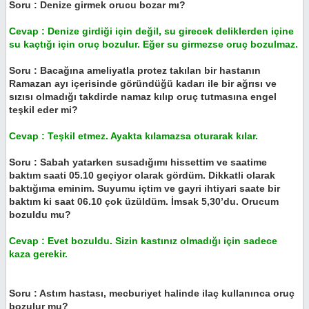
Soru : Denize girmek orucu bozar mı?
Cevap : Denize girdiği için değil, su girecek deliklerden içine
su kaçtığı için oruç bozulur. Eğer su girmezse oruç bozulmaz.
Soru : Bacağına ameliyatla protez takılan bir hastanın
Ramazan ayı içerisinde göründüğü kadarı ile bir ağrısı ve
sızısı olmadığı takdirde namaz kılıp oruç tutmasına engel
teşkil eder mi?
Cevap : Teşkil etmez. Ayakta kılamazsa oturarak kılar.
Soru : Sabah yatarken susadığımı hissettim ve saatime
baktım saati 05.10 geçiyor olarak gördüm. Dikkatli olarak
baktığıma eminim. Suyumu içtim ve gayri ihtiyari saate bir
baktım ki saat 06.10 çok üzüldüm. İmsak 5,30’du. Orucum
bozuldu mu?
Cevap : Evet bozuldu. Sizin kastınız olmadığı için sadece
kaza gerekir.
Soru : Astım hastası, mecburiyet halinde ilaç kullanınca oruç
bozulur mu?