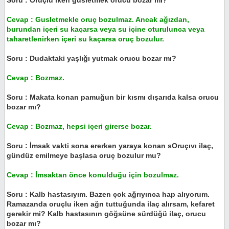
Soru : Oruçlu iken gusletmek orucu bozar mı?
Cevap : Gusletmekle oruç bozulmaz. Ancak ağızdan,
burundan içeri su kaçarsa veya su içine oturulunca veya
taharetlenirken içeri su kaçarsa oruç bozulur.
Soru : Dudaktaki yaşlığı yutmak orucu bozar mı?
Cevap : Bozmaz.
Soru : Makata konan pamuğun bir kısmı dışarıda kalsa orucu
bozar mı?
Cevap : Bozmaz, hepsi içeri girerse bozar.
Soru : İmsak vakti sona ererken yaraya konan sOruçıvı ilaç,
gündüz emilmeye başlasa oruç bozulur mu?
Cevap : İmsaktan önce konulduğu için bozulmaz.
Soru : Kalb hastasıyım. Bazen çok ağrıyınca hap alıyorum.
Ramazanda oruçlu iken ağrı tuttuğunda ilaç alırsam, kefaret
gerekir mi? Kalb hastasının göğsüne sürdüğü ilaç, orucu
bozar mı?