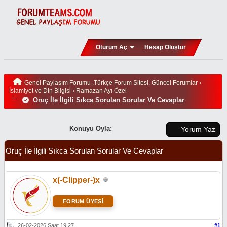
Oturum Aç
Hesap Oluştur
Genel Paylaşım Forumu ,Türkçe Forum Sitesi, Güncel Forumlar
›
İslamiyet ve Din Bilgisi
›
Ramazan Ayı Özel
Oruç İle İlgili Sıkca Sorulan Sorular Ve Cevaplar
Konuyu Oyla:
Yorum Yaz
Oruç İle İlgili Sıkca Sorulan Sorular Ve Cevaplar
x(-Clipper-)x
FORUM ÜYESİ
26-02-2026 Saat 19:27
#1