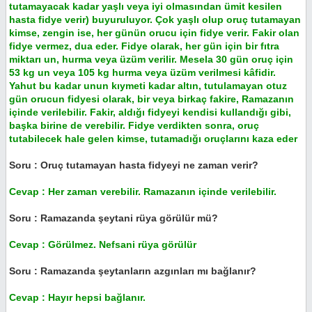
tutamayacak kadar yaşlı veya iyi olmasından ümit kesilen
hasta fidye verir) buyuruluyor. Çok yaşlı olup oruç tutamayan
kimse, zengin ise, her günün orucu için fidye verir. Fakir olan
fidye vermez, dua eder. Fidye olarak, her gün için bir fıtra
miktarı un, hurma veya üzüm verilir. Mesela 30 gün oruç için
53 kg un veya 105 kg hurma veya üzüm verilmesi kâfidir.
Yahut bu kadar unun kıymeti kadar altın, tutulamayan otuz
gün orucun fidyesi olarak, bir veya birkaç fakire, Ramazanın
içinde verilebilir. Fakir, aldığı fidyeyi kendisi kullandığı gibi,
başka birine de verebilir. Fidye verdikten sonra, oruç
tutabilecek hale gelen kimse, tutamadığı oruçlarını kaza eder
Soru : Oruç tutamayan hasta fidyeyi ne zaman verir?
Cevap : Her zaman verebilir. Ramazanın içinde verilebilir.
Soru : Ramazanda şeytani rüya görülür mü?
Cevap : Görülmez. Nefsani rüya görülür
Soru : Ramazanda şeytanların azgınları mı bağlanır?
Cevap : Hayır hepsi bağlanır.