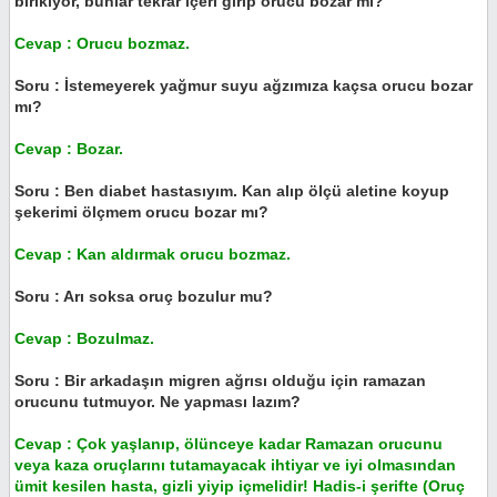
birikiyor, bunlar tekrar içeri girip orucu bozar mı?
Cevap : Orucu bozmaz.
Soru : İstemeyerek yağmur suyu ağzımıza kaçsa orucu bozar
mı?
Cevap : Bozar.
Soru : Ben diabet hastasıyım. Kan alıp ölçü aletine koyup
şekerimi ölçmem orucu bozar mı?
Cevap : Kan aldırmak orucu bozmaz.
Soru : Arı soksa oruç bozulur mu?
Cevap : Bozulmaz.
Soru : Bir arkadaşın migren ağrısı olduğu için ramazan
orucunu tutmuyor. Ne yapması lazım?
Cevap : Çok yaşlanıp, ölünceye kadar Ramazan orucunu
veya kaza oruçlarını tutamayacak ihtiyar ve iyi olmasından
ümit kesilen hasta, gizli yiyip içmelidir! Hadis-i şerifte (Oruç