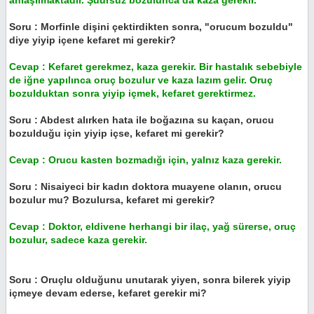
anlaşılmaktadır. Şuursuz bozulunca da kaza gerekir.
Soru : Morfinle dişini çektirdikten sonra, "orucum bozuldu"
diye yiyip içene kefaret mi gerekir?
Cevap : Kefaret gerekmez, kaza gerekir. Bir hastalık sebebiyle
de iğne yapılınca oruç bozulur ve kaza lazım gelir. Oruç
bozulduktan sonra yiyip içmek, kefaret gerektirmez.
Soru : Abdest alırken hata ile boğazına su kaçan, orucu
bozulduğu için yiyip içse, kefaret mi gerekir?
Cevap : Orucu kasten bozmadığı için, yalnız kaza gerekir.
Soru : Nisaiyeci bir kadın doktora muayene olanın, orucu
bozulur mu? Bozulursa, kefaret mi gerekir?
Cevap : Doktor, eldivene herhangi bir ilaç, yağ sürerse, oruç
bozulur, sadece kaza gerekir.
Soru : Oruçlu olduğunu unutarak yiyen, sonra bilerek yiyip
içmeye devam ederse, kefaret gerekir mi?