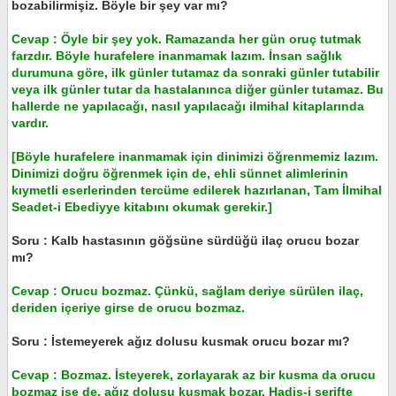
bozabilirmişiz. Böyle bir şey var mı?
Cevap : Öyle bir şey yok. Ramazanda her gün oruç tutmak
farzdır. Böyle hurafelere inanmamak lazım. İnsan sağlık
durumuna göre, ilk günler tutamaz da sonraki günler tutabilir
veya ilk günler tutar da hastalanınca diğer günler tutamaz. Bu
hallerde ne yapılacağı, nasıl yapılacağı ilmihal kitaplarında
vardır.
[Böyle hurafelere inanmamak için dinimizi öğrenmemiz lazım.
Dinimizi doğru öğrenmek için de, ehli sünnet alimlerinin
kıymetli eserlerinden tercüme edilerek hazırlanan, Tam İlmihal
Seadet-i Ebediyye kitabını okumak gerekir.]
Soru : Kalb hastasının göğsüne sürdüğü ilaç orucu bozar
mı?
Cevap : Orucu bozmaz. Çünkü, sağlam deriye sürülen ilaç,
deriden içeriye girse de orucu bozmaz.
Soru : İstemeyerek ağız dolusu kusmak orucu bozar mı?
Cevap : Bozmaz. İsteyerek, zorlayarak az bir kusma da orucu
bozmaz ise de, ağız dolusu kusmak bozar. Hadis-i şerifte