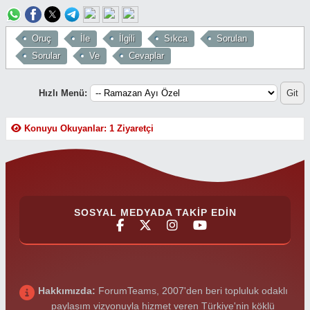
Oruç
İle
İlgili
Sıkca
Sorulan
Sorular
Ve
Cevaplar
Hızlı Menü:
Konuyu Okuyanlar: 1 Ziyaretçi
SOSYAL MEDYADA TAKIP EDIN
Hakkımızda:
ForumTeams, 2007'den beri topluluk odaklı
paylaşım vizyonuyla hizmet veren Türkiye'nin köklü