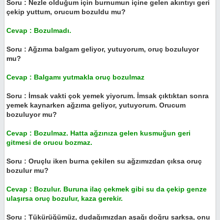
Soru : Nezle olduğum için burnumun içine gelen akıntıyı geri
çekip yuttum, orucum bozuldu mu?
Cevap : Bozulmadı.
Soru : Ağzıma balgam geliyor, yutuyorum, oruç bozuluyor
mu?
Cevap : Balgamı yutmakla oruç bozulmaz
Soru : İmsak vakti çok yemek yiyorum. İmsak çıktıktan sonra
yemek kaynarken ağzıma geliyor, yutuyorum. Orucum
bozuluyor mu?
Cevap : Bozulmaz. Hatta ağzınıza gelen kusmuğun geri
gitmesi de orucu bozmaz.
Soru : Oruçlu iken burna çekilen su ağzımızdan çıksa oruç
bozulur mu?
Cevap : Bozulur. Buruna ilaç çekmek gibi su da çekip genze
ulaşırsa oruç bozulur, kaza gerekir.
Soru : Tükürüğümüz, dudağımızdan aşağı doğru sarksa, onu