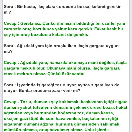
Soru : Bir hasta, ilaç alarak orucunu bozsa, kefaret gerekir
mi?
Cevap : Gerekmez. Çünkü dinimizin bildirdiği bir özürle, yani
zaruretle oruç bozulunca yalnız kaza gerekir. Fakat basit bir
şey için oruç bozulursa kefaret de gerekir.
Soru : Ağızdaki yara için oruçlu iken ilaçla gargara uygun
mu?
Cevap : Ağızdaki yara, namazda okumaya mani değilse, ilaçla
gargara mekruh olur. Okumaya mani olursa, ilaçla gargara
etmek mekruh olmaz. Çünkü özür vardır.
Soru : İşyerinde iş gereği toz oluyor, ayrıca sigara içen de
oluyor. Bunlar orucuma zarar verir mi?
Cevap : Tozlu, dumanlı şey koklamak, başkasının içtiği sigara
dumanı yahut tütsülerin dumanını çekmek orucu bozar. Fakat
ağzından veya burnundan boğazına toz, duman kaçsa,
oksijen gazı tüpü ile suni hava verilse, başkalarının içtiği
sigaranın dumanı ağzına, burnuna girmesinden sakınmak
mümkün olmasa, oruç bozulmuş olmaz. Unlu işlerde