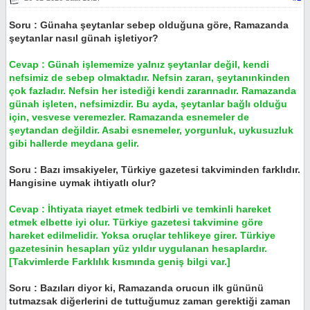
Soru : Günaha şeytanlar sebep olduğuna göre, Ramazanda
şeytanlar nasıl günah işletiyor?
Cevap : Günah işlememize yalnız şeytanlar değil, kendi
nefsimiz de sebep olmaktadır. Nefsin zararı, şeytanınkinden
çok fazladır. Nefsin her istediği kendi zararınadır. Ramazanda
günah işleten, nefsimizdir. Bu ayda, şeytanlar bağlı olduğu
için, vesvese veremezler. Ramazanda esnemeler de
şeytandan değildir. Asabi esnemeler, yorgunluk, uykusuzluk
gibi hallerde meydana gelir.
Soru : Bazı imsakiyeler, Türkiye gazetesi takviminden farklıdır.
Hangisine uymak ihtiyatlı olur?
Cevap : İhtiyata riayet etmek tedbirli ve temkinli hareket
etmek elbette iyi olur. Türkiye gazetesi takvimine göre
hareket edilmelidir. Yoksa oruçlar tehlikeye girer. Türkiye
gazetesinin hesapları yüz yıldır uygulanan hesaplardır.
[Takvimlerde Farklılık kısmında geniş bilgi var.]
Soru : Bazıları diyor ki, Ramazanda orucun ilk gününü
tutmazsak diğerlerini de tuttuğumuz zaman gerektiği zaman