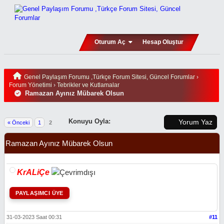
Oturum Aç
Hesap Oluştur
Genel Paylaşım Forumu ,Türkçe Forum Sitesi, Güncel Forumlar
›
Forum Yönetimi
›
Tebrikler ve Kutlamalar
Ramazan Ayınız Mübarek Olsun
Konuyu Oyla:
Yorum Yaz
« Önceki
1
2
Ramazan Ayınız Mübarek Olsun
KrALiÇe
PAYLAŞIMCI ÜYE
31-03-2023 Saat 00:31
#11