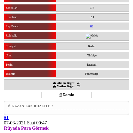
Yorumları:
978
Konuları:
614
Rep Puanı:
84
Ruh hali:
Cinsiyet:
Kadın
Ülke:
Türkiye
Şehir:
İstanbul
Takımı:
Fenerbahçe
Alınan Beğeni: 45
Verilen Beğeni: 78
🏅 KAZANILAN ROZETLER
#1
07-03-2021 Saat 00:47
Rüyada Para Görmek