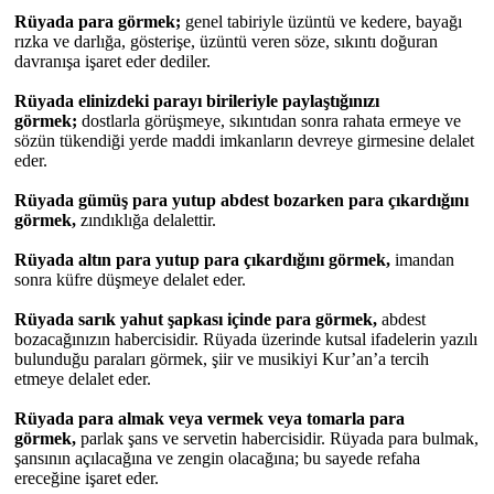
Rüyada para görmek;
genel tabiriyle üzüntü ve kedere, bayağı
rızka ve darlığa, gösterişe, üzüntü veren söze, sıkıntı doğuran
davranışa işaret eder dediler.
Rüyada elinizdeki parayı birileriyle paylaştığınızı
görmek;
dostlarla görüşmeye, sıkıntıdan sonra rahata ermeye ve
sözün tükendiği yerde maddi imkanların devreye girmesine delalet
eder.
Rüyada gümüş para yutup abdest bozarken para çıkardığını
görmek,
zındıklığa delalettir.
Rüyada altın para yutup para çıkardığını görmek,
imandan
sonra küfre düşmeye delalet eder.
Rüyada sarık yahut şapkası içinde para görmek,
abdest
bozacağınızın habercisidir. Rüyada üzerinde kutsal ifadelerin yazılı
bulunduğu paraları görmek, şiir ve musikiyi Kur’an’a tercih
etmeye delalet eder.
Rüyada para almak veya vermek veya tomarla para
görmek,
parlak şans ve servetin habercisidir. Rüyada para bulmak,
şansının açılacağına ve zengin olacağına; bu sayede refaha
ereceğine işaret eder.