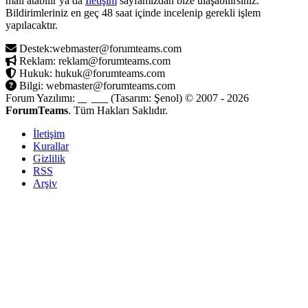
mail atabilir ya da
İletişim
sayfamızdan bize ulaşabilirsiniz.
Bildirimleriniz en geç 48 saat içinde incelenip gerekli işlem
yapılacaktır.
Destek:webmaster@forumteams.com
Reklam: reklam@forumteams.com
Hukuk: hukuk@forumteams.com
Bilgi: webmaster@forumteams.com
Forum Yazılımı:
MyBB
(Tasarım: Şenol) © 2007 - 2026
ForumTeams
. Tüm Hakları Saklıdır.
İletişim
Kurallar
Gizlilik
RSS
Arşiv