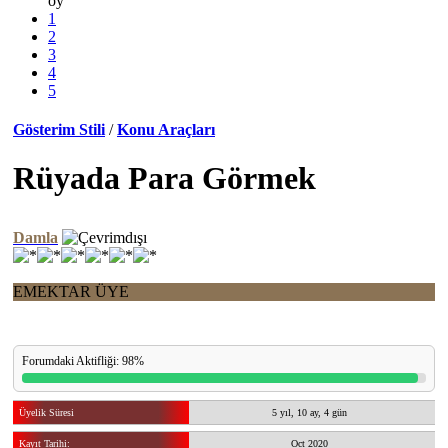
oy
1
2
3
4
5
Gösterim Stili
/
Konu Araçları
Rüyada Para Görmek
Damla
EMEKTAR ÜYE
Forumdaki Aktifliği: 98%
Üyelik Süresi
5 yıl, 10 ay, 4 gün
Kayıt Tarihi:
Oct 2020