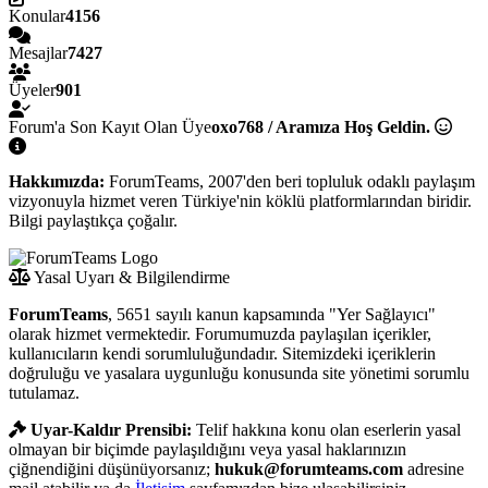
Konular
4156
Mesajlar
7427
Üyeler
901
Forum'a Son Kayıt Olan Üye
oxo768 / Aramıza Hoş Geldin.
Hakkımızda:
ForumTeams, 2007'den beri topluluk odaklı paylaşım
vizyonuyla hizmet veren Türkiye'nin köklü platformlarından biridir.
Bilgi paylaştıkça çoğalır.
Yasal Uyarı & Bilgilendirme
ForumTeams
, 5651 sayılı kanun kapsamında "Yer Sağlayıcı"
olarak hizmet vermektedir. Forumumuzda paylaşılan içerikler,
kullanıcıların kendi sorumluluğundadır. Sitemizdeki içeriklerin
doğruluğu ve yasalara uygunluğu konusunda site yönetimi sorumlu
tutulamaz.
Uyar-Kaldır Prensibi:
Telif hakkına konu olan eserlerin yasal
olmayan bir biçimde paylaşıldığını veya yasal haklarınızın
çiğnendiğini düşünüyorsanız;
hukuk@forumteams.com
adresine