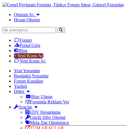
Oturum Aç
Hesap Oluştur
Forum
Portal Giriş
Blog
+ Yeni Konu Aç
Yeni Konu Aç
Yeni Yorumlar
Bugünkü Yorumlar
Forum Kuralları
Yardım
Diğer
Bize Ulaşın
Forumda Reklam Ver
Araçlar
KDV Hesaplama
Güçlü Şifre Oluştur
Meta-Tag Oluşturucu
TÜM ARAÇLAR