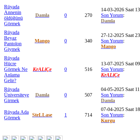
Rüyada
14-03-2026 Saat 13
Annenin
Damla
0
270
Son Yorum
:
öldüğünü
Damla
Görmek
Rüyada
27-12-2025 Saat 23
Beyaz
Mango
0
340
Son Yorum
:
Pantolon
Mango
Giymek
Rüyada
Hücre
13-07-2025 Saat 09
Görmek Ne
KrALiÇe
0
516
Son Yorum
:
Anlama
KrALiÇe
Gelir?
Rüyada
04-05-2025 Saat 11
Üniversiteye
Damla
0
507
Son Yorum
:
Girmek
Damla
07-04-2025 Saat 18
Rüyada Ada
SteLLase
1
714
Son Yorum
:
Görmek
Kurgu