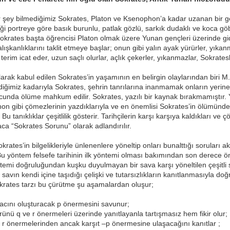
ir şey bilmediğimiz Sokrates, Platon ve Ksenophon’a kadar uzanan bir ge
 portreye göre basık burunlu, patlak gözlü, sarkık dudaklı ve koca göbek
Sokrates başta öğrencisi Platon olmak üzere Yunan gençleri üzerinde gide
lışkanlıklarını taklit etmeye başlar; onun gibi yalın ayak yürürler, yıka
erim icat eder, uzun saçlı olurlar, açlık çekerler, yıkanmazlar, Sokratesl
larak kabul edilen Sokrates’in yaşamının en belirgin olaylarından biri M
iğimiz kadarıyla Sokrates, şehrin tanrılarına inanmamak onların yerine
nda ölüme mahkum edilir. Sokrates, yazılı bir kaynak bırakmamıştır. Ya
on gibi çömezlerinin yazdıklarıyla ve en önemlisi Sokrates’in ölümünden
u tanıklıklar çeşitlilik gösterir. Tarihçilerin karşı karşıya kaldıkları ve 
aca “Sokrates Sorunu” olarak adlandırılır.
krates’in bilgelikleriyle ünlenenlere yöneltip onları bunalttığı soruları a
r. Bu yöntem felsefe tarihinin ilk yöntemi olması bakımından son derec
mi doğruluğundan kuşku duyulmayan bir sava karşı yöneltilen çeşitli so
savın kendi içine taşıdığı çelişki ve tutarsızlıkların kanıtlanmasıyla d
okrates tarzı bu çürütme şu aşamalardan oluşur;
acını oluşturacak p önermesini savunur;
rünü q ve r önermeleri üzerinde yanıtlayanla tartışmasız hem fikir olur;
e r önermelerinden ancak karşıt –p önermesine ulaşacağını kanıtlar ;