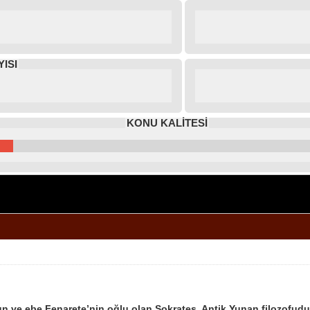
ISI
KONU KALİTESİ
n ve ebe Fenarete’nin oğlu olan Sokrates, Antik Yunan filozofudu