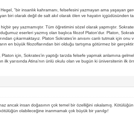
”, Hegel, ”bir insanlık kahramanı, felsefesini yazmayan ama yaşayan gerçe
an biri olarak değil de salt akıl olarak ölen ve hayatın içgüdüsünden t
, hiçbir şey yazmamıştır. Tüm öğretimini sözel olarak yapmıştır. Sokrate
olduğumuz eserleri yazmış olan başlıca filozof Platon’dur. Platon, Sokrates
ından çıkarmaktayız. Platon Sokrates’in anısını canlı tutmak için onu v
rın en büyük filozoflarından biri olduğu tartışma götürmez bir gerçektir
 Platon için, Sokrates’in yaptığı tarzda felsefe yapmak anlamına gelme
n ilk yarısında Atina’nın ünlü okulu olan ve bugün ki üniversitenin ilk 
az ancak insan doğasının çok temel bir özelliğini ıskalamış. Kötülüğün se
ir kötülüğün olabileceğine inanmamak çok büyük bir yanılgı!