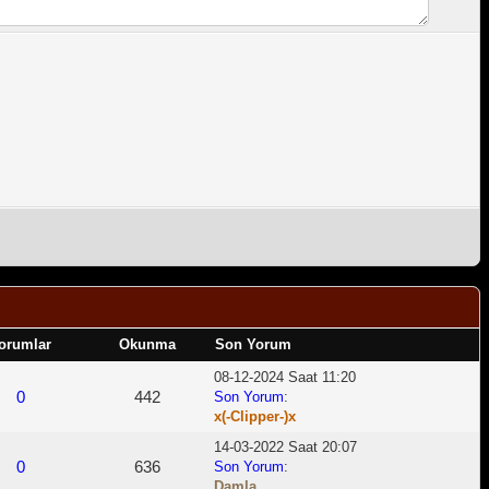
orumlar
Okunma
Son Yorum
08-12-2024 Saat 11:20
0
442
Son Yorum
:
x(-Clipper-)x
14-03-2022 Saat 20:07
0
636
Son Yorum
:
Damla