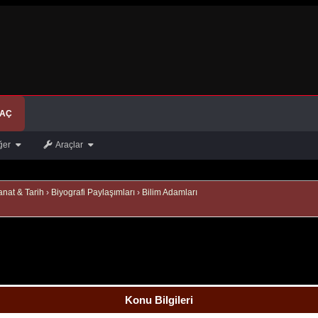
 AÇ
ğer
Araçlar
anat & Tarih
›
Biyografi Paylaşımları
›
Bilim Adamları
Konu Bilgileri