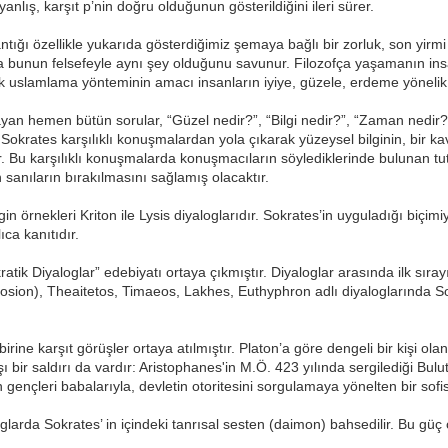
anlış, karşıt p’nin doğru olduğunun gösterildiğini ileri sürer.
tığı özellikle yukarıda gösterdiğimiz şemaya bağlı bir zorluk, son yirmi 
a bunun felsefeyle aynı şey olduğunu savunur. Filozofça yaşamanın insa
k uslamlama yönteminin amacı insanların iyiye, güzele, erdeme yönelik sü
yan hemen bütün sorular, “Güzel nedir?”, “Bilgi nedir?”, “Zaman nedir?” 
 Sokrates karşılıklı konuşmalardan yola çıkarak yüzeysel bilginin, bir 
. Bu karşılıklı konuşmalarda konuşmacıların söylediklerinde bulunan tutar
 sanıların bırakılmasını sağlamış olacaktır.
gin örnekleri Kriton ile Lysis diyaloglarıdır. Sokrates’in uyguladığı bi
ca kanıtıdır.
tik Diyaloglar” edebiyatı ortaya çıkmıştır. Diyaloglar arasında ilk sıray
sion), Theaitetos, Timaeos, Lakhes, Euthyphron adlı diyaloglarında Sokr
irbirine karşıt görüşler ortaya atılmıştır. Platon’a göre dengeli bir kişi
rşı bir saldırı da vardır: Aristophanes'in M.Ö. 423 yılında sergilediği Bu
n gençleri babalarıyla, devletin otoritesini sorgulamaya yönelten bir sofist
aloglarda Sokrates’ in içindeki tanrısal sesten (daimon) bahsedilir. Bu 