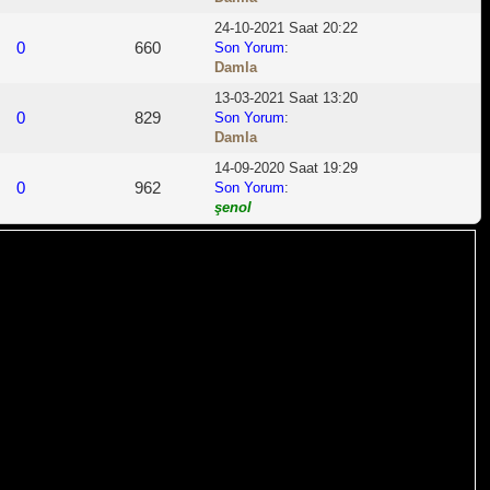
24-10-2021 Saat 20:22
0
660
Son Yorum
:
Damla
13-03-2021 Saat 13:20
0
829
Son Yorum
:
Damla
14-09-2020 Saat 19:29
0
962
Son Yorum
:
şenol