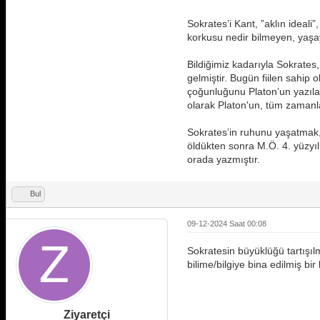
Sokrates’i Kant, ”aklın ideali
korkusu nedir bilmeyen, yaşay
Bildiğimiz kadarıyla Sokrates
gelmiştir. Bugün fiilen sahip 
çoğunluğunu Platon’un yazılar
olarak Platon'un, tüm zamanla
Sokrates’in ruhunu yaşatmak,
öldükten sonra M.Ö. 4. yüzyılı
orada yazmıştır.
Bul
09-12-2024 Saat 00:08
Sokratesin büyüklüğü tartışılm
bilime/bilgiye bina edilmiş b
Ziyaretçi