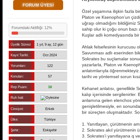
FORUM ÜYESİ
Özel yaşamına ilişkin fazla b
Platon ve Ksenophon’un çizdiği
uğraşı olmadığını bildiğimiz 
Forumdaki Aktifliği: 12%
sahip olur ki çoğu onun bazı a
Kuşlar adlı komedyasında bir t
Üyelik Süresi
1 yıl, 9 ay, 12 gün
Ahlak felsefesinin kurucusu o
Savunması adlı eserinden bild
Kayıt Tarihi:
Oct 2024
Sokrates bu suçlamalar sonucu
yazarlarla, Platon ve Ksenoph
Yorumları:
122
anlatımlarıyla öğrenmekteyiz. B
tarihi ve yöntemsel sorun kıs
Konuları:
57
Rep Puanı:
10
Kehanet anlatısı, genellikle So
kalıp içerisinde sergilenirle
Ruh hali:
anlamına gelen elenchos yönte
genişletilmesiyle, en sonunda 
Cinsiyet:
Erkek
bir süreçten oluşmaktadır. S
Ülke:
Türkiye
1. Yanıtlayan, çürütmenin am
2. Sokrates akıl yürütmenin ü
Şehir:
Eskişehir
3. Sokrates’i yanıtlayana q v