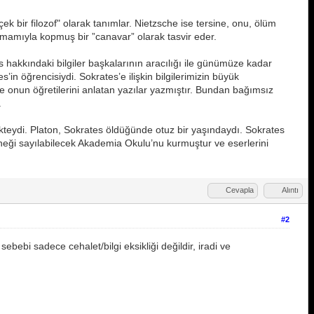
k bir filozof" olarak tanımlar. Nietzsche ise tersine, onu, ölüm
amamıyla kopmuş bir ”canavar” olarak tasvir eder.
s hakkındaki bilgiler başkalarının aracılığı ile günümüze kadar
’in öğrencisiydi. Sokrates’e ilişkin bilgilerimizin büyük
e onun öğretilerini anlatan yazılar yazmıştır. Bundan bağımsız
.
kteydi. Platon, Sokrates öldüğünde otuz bir yaşındaydı. Sokrates
örneği sayılabilecek Akademia Okulu’nu kurmuştur ve eserlerini
Cevapla
Alıntı
#2
bebi sadece cehalet/bilgi eksikliği değildir, iradi ve