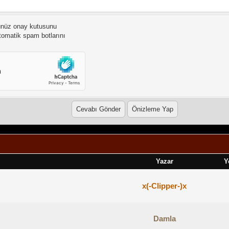
ünüz onay kutusunu
otomatik spam botlarını
Yazar
Y
x(-Clipper-)x
Damla