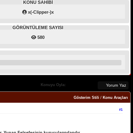
KONU SAHİBİ
x(-Clipper-)x
GÖRÜNTÜLEME SAYISI
580
Konuyu Oyla:
Yorum Yaz
Gösterim Stili
/
Konu Araçları
#1
r. Yunan Felsefesinin kurucularındandır.