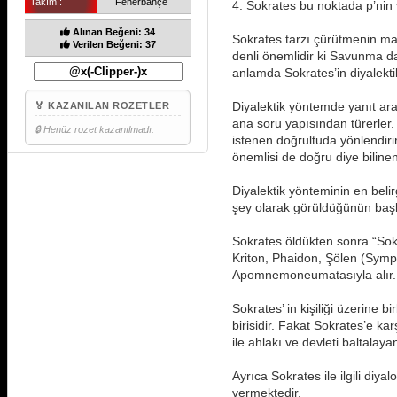
Takımı:
Fenerbahçe
4. Sokrates bu noktada p’nin y
Alınan Beğeni: 34
Sokrates tarzı çürütmenin man
Verilen Beğeni: 37
denli önemlidir ki Savunma d
anlamda Sokrates’in diyalekti
Diyalektik yöntemde yanıt ara
🏅 KAZANILAN ROZETLER
ana soru yapısından türerler.
🔒 Henüz rozet kazanılmadı.
istenen doğrultuda yönlendirir
önemlisi de doğru diye bilinen
Diyalektik yönteminin en belir
şey olarak görüldüğünün başlı
Sokrates öldükten sonra “Sokra
Kriton, Phaidon, Şölen (Sympo
Apomnemoneumatasıyla alır.
Sokrates’ in kişiliği üzerine b
birisidir. Fakat Sokrates’e ka
ile ahlakı ve devleti baltalaya
Ayrıca Sokrates ile ilgili diy
vermektedir.