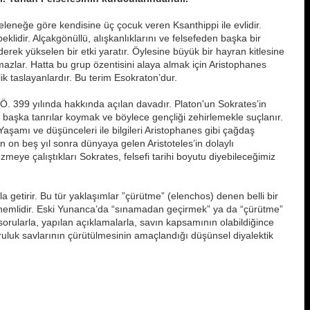
leneğe göre kendisine üç çocuk veren Ksanthippi ile evlidir.
lidir. Alçakgönüllü, alışkanlıklarını ve felsefeden başka bir
rek yükselen bir etki yaratır. Öylesine büyük bir hayran kitlesine
nmazlar. Hatta bu grup özentisini alaya almak için Aristophanes
ik taslayanlardır. Bu terim Esokraton’dur.
.Ö. 399 yılında hakkında açılan davadır. Platon'un Sokrates’in
 başka tanrılar koymak ve böylece gençliği zehirlemekle suçlanır.
şamı ve düşünceleri ile bilgileri Aristophanes gibi çağdaş
 on beş yıl sonra dünyaya gelen Aristoteles’in dolaylı
çözmeye çalıştıkları Sokrates, felsefi tarihi boyutu diyebileceğimiz
kla getirir. Bu tür yaklaşımlar ”çürütme” (elenchos) denen belli bir
e önemlidir. Eski Yunanca’da “sınamadan geçirmek” ya da “çürütme”
rularla, yapılan açıklamalarla, savın kapsamının olabildiğince
oğruluk savlarının çürütülmesinin amaçlandığı düşünsel diyalektik