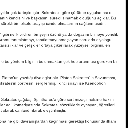
yıldır çok tartışılmıştır. Sokrates’e göre çürütme uygulaması o
nın kendisini ve başkasını sürekli sınamak olduğunu açıklar. Bu
rekli bir felsefe arayışı içinde olmalarının sağlanmasıdır.
gibi nelik bildiren bir şeyin özünü ya da doğasını bilmeye yönelik
kavramı tanımlatmayı, tanıtlatmayı amaçlayan sorularla diyalogu
sızlıklar ve çelişkiler ortaya çıkarılarak yüzeysel bilginin, en
çimiyle bu yöntem bilginin bulunmaktan çok hep aranması gereken bir
ı Platon’un yazdığı diyaloglar alır. Platon Sokrates’ in Savunması,
ates’in portresini sergilermiş. İkinci sırayı ise Ksenophon
 olan Sokrates çağdaşı Spintharos’a göre sert mizaçlı nefsine hakim
lutlar adlı komedyasında Sokrates, sözcüklerle oynayan, öğretileri
 olarak canlandırılarak eleştirilmiştir.
güç ona ne gibi davranışlardan kaçınması gerektiği konusunda ilham