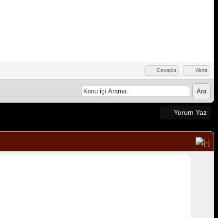
Cevapla
Alıntı
Yorum Yaz