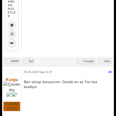
ANIL
AN
ROZ
ETLE
R
🛡️
🧭
👑
WWW
Bul
Cevapla
Alıntı
09-05-2026 Saat 11:37
#3
Kurgu
Ben sövüp duruyorum. Günde en az Yüz kez
kesiliyor.
FORUM
ÜYESİ