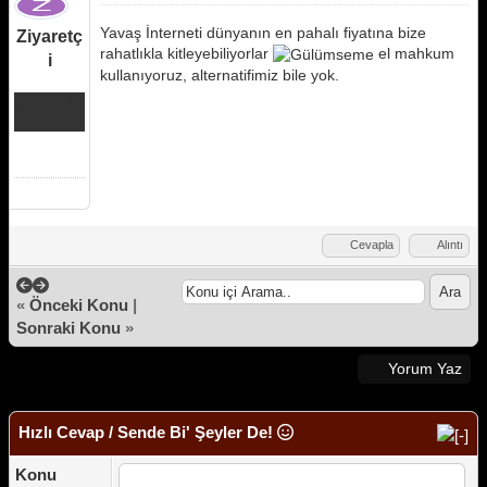
Yavaş İnterneti dünyanın en pahalı fiyatına bize
Ziyaretç
rahatlıkla kitleyebiliyorlar
el mahkum
i
kullanıyoruz, alternatifimiz bile yok.
ZİYARETÇ
İ
Cevapla
Alıntı
«
Önceki Konu
|
Sonraki Konu
»
Yorum Yaz
Hızlı Cevap / Sende Bi' Şeyler De!
Konu