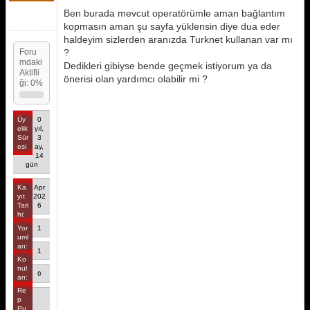
Ben burada mevcut operatörümle aman bağlantım
kopmasın aman şu sayfa yüklensin diye dua eder
haldeyim sizlerden aranızda Turknet kullanan var mı
Foru
?
mdaki
Dedikleri gibiyse bende geçmek istiyorum ya da
Aktifli
önerisi olan yardımcı olabilir mi ?
ği: 0%
Üy
0
elik
yıl,
Sür
3
esi
ay,
14
gün
Ka
Apr
yıt
202
Tari
6
hi:
Yor
1
uml
arı:
1
Ko
nul
0
arı:
Re
p
Pu