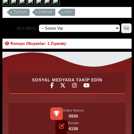
Türkiye
İnternet
Hızı
Hızlı Menü:
Konuyu Okuyanlar: 1 Ziyaretçi
SOSYAL MEDYADA TAKIP EDIN
Online Rekoru
3930
Konular
4156