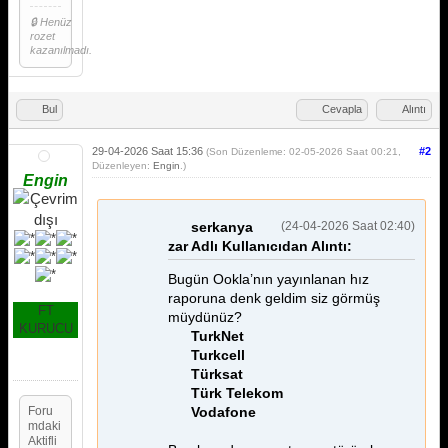
🔒 Henüz
rozet
kazanılmadı.
Bul
Cevapla
Alıntı
29-04-2026 Saat 15:36
#2
(Son Düzenleme: 02-05-2026 Saat 00:21,
Düzenleyen:
Engin
.)
Engin
serkanya
(24-04-2026 Saat 02:40)
zar Adlı Kullanıcıdan Alıntı:
Bugün Ookla’nın yayınlanan hız
raporuna denk geldim siz görmüş
FT
müydünüz?
KURUCU
TurkNet
Turkcell
Türksat
Türk Telekom
Foru
Vodafone
mdaki
Aktifli