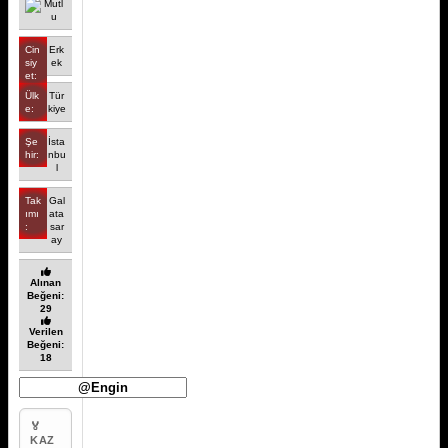
Cin
Erk
siy
ek
et:
Ülk
Tür
e:
kiye
Şe
İsta
hir:
nbu
l
Tak
Gal
ımı
ata
:
sar
ay
Alınan
Beğeni:
29
Verilen
Beğeni:
18
🏅
KAZ