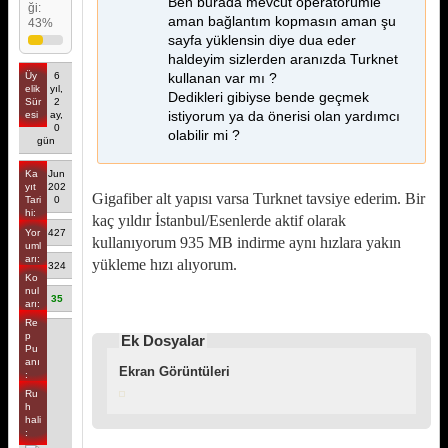
Ben burada mevcut operatörümle
ği:
aman bağlantım kopmasın aman şu
43%
sayfa yüklensin diye dua eder
haldeyim sizlerden aranızda Turknet
Üy
6
kullanan var mı ?
elik
yıl,
Dedikleri gibiyse bende geçmek
Sür
2
istiyorum ya da önerisi olan yardımcı
esi
ay,
0
olabilir mi ?
gün
Ka
Jun
yıt
202
Gigafiber alt yapısı varsa Turknet tavsiye ederim. Bir
Tari
0
hi:
kaç yıldır İstanbul/Esenlerde aktif olarak
Yor
427
kullanıyorum 935 MB indirme aynı hızlara yakın
uml
arı:
yükleme hızı alıyorum.
324
Ko
nul
35
arı:
Re
p
Ek Dosyalar
Pu
anı
Ekran Görüntüleri
:
Ru
h
hali
: