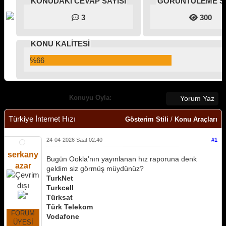
KONUDAKİ CEVAP SAYISI
GÖRÜNTÜLEME SA
3
300
KONU KALİTESİ
%66
Konuyu Oyla:
Yorum Yaz
Türkiye İnternet Hızı
Gösterim Stili
/
Konu Araçları
24-04-2026 Saat 02:40
#1
serkany
Bugün Ookla’nın yayınlanan hız raporuna denk
azar
geldim siz görmüş müydünüz?
TurkNet
Turkcell
Türksat
Türk Telekom
FORUM
Vodafone
ÜYESİ