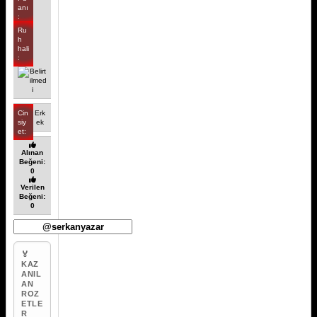
anı
:
Ru
h
hali
:
Cin
Erk
siy
ek
et:
Alınan
Beğeni:
0
Verilen
Beğeni:
0
🏅
KAZ
ANIL
AN
ROZ
ETLE
R