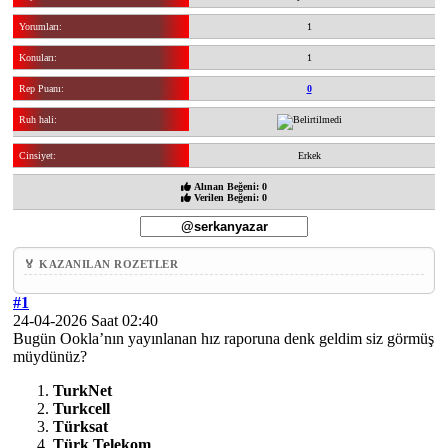
Yorumları:
1
Konuları:
1
Rep Puanı:
0
Ruh hali:
Cinsiyet:
Erkek
Alınan Beğeni: 0
Verilen Beğeni: 0
🏅 KAZANILAN ROZETLER
#1
24-04-2026 Saat 02:40
Bugün Ookla’nın yayınlanan hız raporuna denk geldim siz görmüş
müydünüz?
TurkNet
Turkcell
Türksat
Türk Telekom