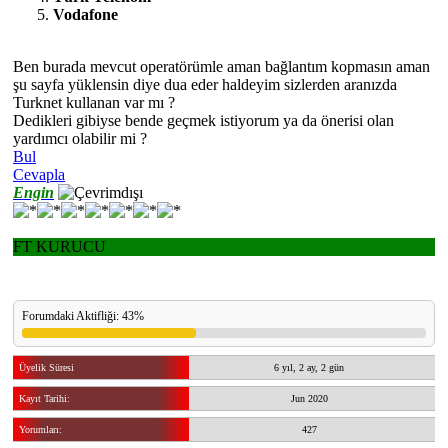
Vodafone
Ben burada mevcut operatörümle aman bağlantım kopmasın aman
şu sayfa yüklensin diye dua eder haldeyim sizlerden aranızda
Turknet kullanan var mı ?
Dedikleri gibiyse bende geçmek istiyorum ya da önerisi olan
yardımcı olabilir mi ?
Bul
Cevapla
Engin
FT KURUCU
Forumdaki Aktifliği: 43%
Üyelik Süresi
6 yıl, 2 ay, 2 gün
Kayıt Tarihi:
Jun 2020
Yorumları:
427