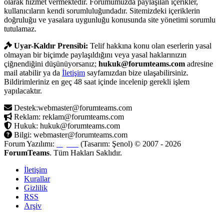
olarak hizmet vermektedir. Forumumuzda paylaşılan içerikler,
kullanıcıların kendi sorumluluğundadır. Sitemizdeki içeriklerin
doğruluğu ve yasalara uygunluğu konusunda site yönetimi sorumlu
tutulamaz.
Uyar-Kaldır Prensibi:
Telif hakkına konu olan eserlerin yasal
olmayan bir biçimde paylaşıldığını veya yasal haklarınızın
çiğnendiğini düşünüyorsanız;
hukuk@forumteams.com
adresine
mail atabilir ya da
İletişim
sayfamızdan bize ulaşabilirsiniz.
Bildirimleriniz en geç 48 saat içinde incelenip gerekli işlem
yapılacaktır.
Destek:webmaster@forumteams.com
Reklam: reklam@forumteams.com
Hukuk: hukuk@forumteams.com
Bilgi: webmaster@forumteams.com
Forum Yazılımı:
MyBB
(Tasarım: Şenol) © 2007 - 2026
ForumTeams
. Tüm Hakları Saklıdır.
İletişim
Kurallar
Gizlilik
RSS
Arşiv