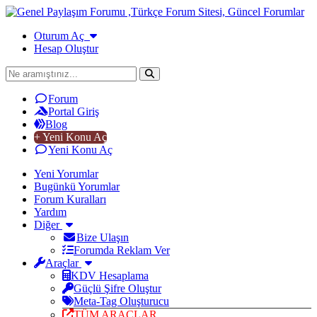
Oturum Aç
Hesap Oluştur
Forum
Portal Giriş
Blog
+ Yeni Konu Aç
Yeni Konu Aç
Yeni Yorumlar
Bugünkü Yorumlar
Forum Kuralları
Yardım
Diğer
Bize Ulaşın
Forumda Reklam Ver
Araçlar
KDV Hesaplama
Güçlü Şifre Oluştur
Meta-Tag Oluşturucu
TÜM ARAÇLAR