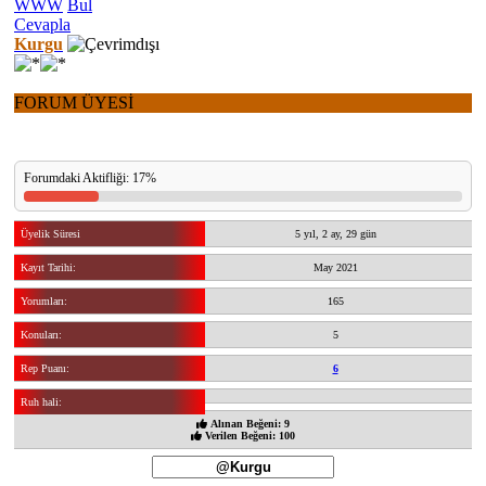
WWW
Bul
Cevapla
Kurgu
FORUM ÜYESİ
Forumdaki Aktifliği: 17%
Üyelik Süresi
5 yıl, 2 ay, 29 gün
Kayıt Tarihi:
May 2021
Yorumları:
165
Konuları:
5
Rep Puanı:
6
Ruh hali:
Alınan Beğeni: 9
Verilen Beğeni: 100