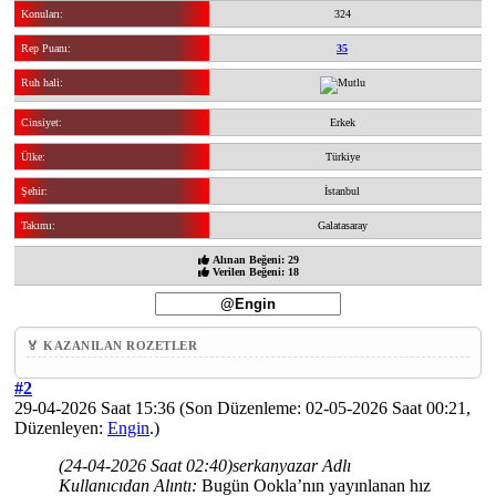
Konuları:
324
Rep Puanı:
35
Ruh hali:
Cinsiyet:
Erkek
Ülke:
Türkiye
Şehir:
İstanbul
Takımı:
Galatasaray
Alınan Beğeni: 29
Verilen Beğeni: 18
🏅 KAZANILAN ROZETLER
#2
29-04-2026 Saat 15:36
(Son Düzenleme: 02-05-2026 Saat 00:21,
Düzenleyen:
Engin
.)
(24-04-2026 Saat 02:40)
serkanyazar Adlı
Kullanıcıdan Alıntı:
Bugün Ookla’nın yayınlanan hız