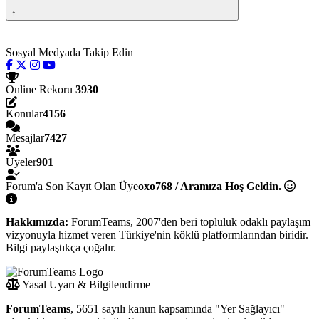
↑
Sosyal Medyada Takip Edin
Online Rekoru
3930
Konular
4156
Mesajlar
7427
Üyeler
901
Forum'a Son Kayıt Olan Üye
oxo768 / Aramıza Hoş Geldin.
Hakkımızda:
ForumTeams, 2007'den beri topluluk odaklı paylaşım
vizyonuyla hizmet veren Türkiye'nin köklü platformlarından biridir.
Bilgi paylaştıkça çoğalır.
Yasal Uyarı & Bilgilendirme
ForumTeams
, 5651 sayılı kanun kapsamında "Yer Sağlayıcı"