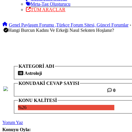
Meta-Tag Oluşturucu
TÜM ARAÇLAR
Genel Paylaşım Forumu ,Türkçe Forum Sitesi, Güncel Forumlar
Hangi Burcun Kadını Ve Erkeği Nasıl Seksten Hoşlanır?
KATEGORİ ADI
Astroloji
KONUDAKİ CEVAP SAYISI
0
KONU KALİTESİ
%26
Yorum Yaz
Konuyu Oyla: