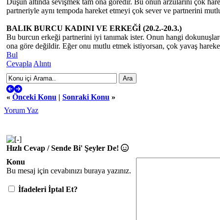
Duşun altında sevişmek tam ona göredir. Bu onun arzularını çok harek
partneriyle aynı tempoda hareket etmeyi çok sever ve partnerini mutl
BALIK BURCU KADINI VE ERKEĞİ (20.2.-20.3.)
Bu burcun erkeği partnerini iyi tanımak ister. Onun hangi dokunuşlar
ona göre değildir. Eğer onu mutlu etmek istiyorsan, çok yavaş hareket 
Bul
Cevapla
Alıntı
«
Önceki Konu
|
Sonraki Konu
»
Yorum Yaz
Hızlı Cevap / Sende Bi' Şeyler De!
Konu
Bu mesaj için cevabınızı buraya yazınız.
İfadeleri İptal Et?