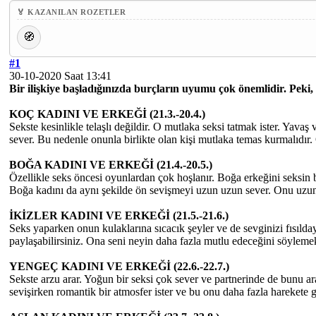
🏅 KAZANILAN ROZETLER
🧭
#1
30-10-2020 Saat 13:41
Bir ilişkiye başladığınızda burçların uyumu çok önemlidir. Peki, 
KOÇ KADINI VE ERKEĞİ (21.3.-20.4.)
Sekste kesinlikle telaşlı değildir. O mutlaka seksi tatmak ister. Yav
sever. Bu nedenle onunla birlikte olan kişi mutlaka temas kurmalıdır. 
BOĞA KADINI VE ERKEĞİ (21.4.-20.5.)
Özellikle seks öncesi oyunlardan çok hoşlanır. Boğa erkeğini seksin ba
Boğa kadını da aynı şekilde ön sevişmeyi uzun uzun sever. Onu uzun 
İKİZLER KADINI VE ERKEĞİ (21.5.-21.6.)
Seks yaparken onun kulaklarına sıcacık şeyler ve de sevginizi fısılday
paylaşabilirsiniz. Ona seni neyin daha fazla mutlu edeceğini söyleme
YENGEÇ KADINI VE ERKEĞİ (22.6.-22.7.)
Sekste arzu arar. Yoğun bir seksi çok sever ve partnerinde de bunu a
sevişirken romantik bir atmosfer ister ve bu onu daha fazla harekete ge