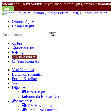
Sitemizden En İyi Şekilde Faydalanabilmeniz İçin Çerezler Kullanılm
Tamam
Oturum Aç
Hesap Oluştur
Forum
Portal Giriş
Blog
+ Yeni Konu Aç
Yeni Konu Aç
Yeni Yorumlar
Bugünkü Yorumlar
Forum Kuralları
Yardım
Diğer
Bize Ulaşın
Forumda Reklam Ver
Araçlar
KDV Hesaplama
Güçlü Şifre Oluştur