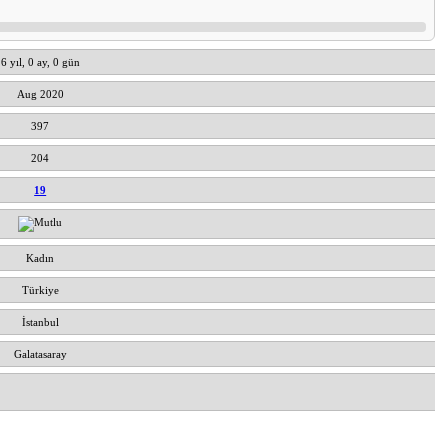
6 yıl, 0 ay, 0 gün
Aug 2020
397
204
19
Kadın
Türkiye
İstanbul
Galatasaray