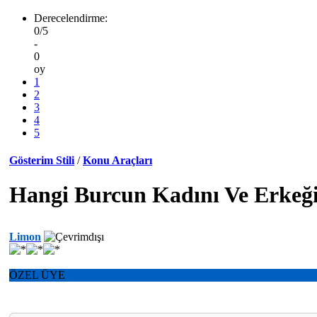
Derecelendirme:
0/5
-
0
oy
1
2
3
4
5
Gösterim Stili
/
Konu Araçları
Hangi Burcun Kadını Ve Erkeği
Limon
ÖZEL ÜYE