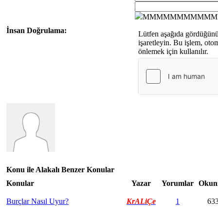
MMMMMMMMMMM
İnsan Doğrulama:
Lütfen aşağıda gördüğün
işaretleyin. Bu işlem, oto
önlemek için kullanılır.
Konu ile Alakalı Benzer Konular
Konular
Yazar
Yorumlar
Okun
Burçlar Nasıl Uyur?
KrALiÇe
1
63