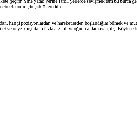
ete geçirir. Yine yatak yerine farklı yerlerde sevişmek tam bu burca g
u etmek onun için çok önemlidir.
dan, hangi pozisyonlardan ve hareketlerden hoşlandığını bilmek ve mutlu
et ve neye karşı daha fazla arzu duyduğunu anlamaya çalış. Böylece birli