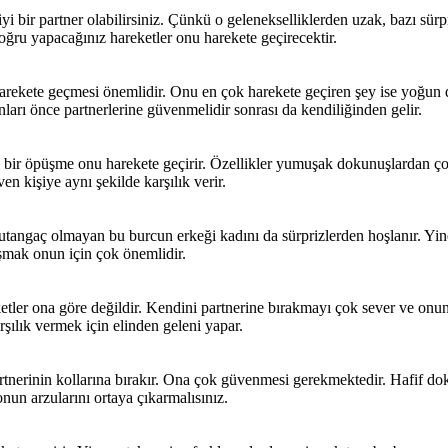
 iyi bir partner olabilirsiniz. Çünkü o gelenekselliklerden uzak, bazı sürp
doğru yapacağınız hareketler onu harekete geçirecektir.
rekete geçmesi önemlidir. Onu en çok harekete geçiren şey ise yoğun 
nları önce partnerlerine güvenmelidir sonrası da kendiliğinden gelir.
bir öpüşme onu harekete geçirir. Özellikler yumuşak dokunuşlardan çok
n kişiye aynı şekilde karşılık verir.
a utangaç olmayan bu burcun erkeği kadını da sürprizlerden hoşlanır. Yin
uşmak onun için çok önemlidir.
ketler ona göre değildir. Kendini partnerine bırakmayı çok sever ve on
rşılık vermek için elinden geleni yapar.
partnerinin kollarına bırakır. Ona çok güvenmesi gerekmektedir. Hafif do
un arzularını ortaya çıkarmalısınız.