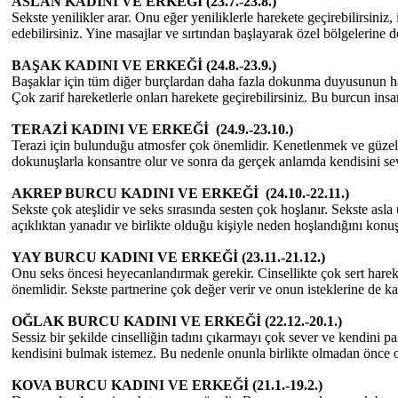
ASLAN KADINI VE ERKEĞİ (23.7.-23.8.)
Sekste yenilikler arar. Onu eğer yeniliklerle harekete geçirebilirsiniz,
edebilirsiniz. Yine masajlar ve sırtından başlayarak özel bölgelerine 
BAŞAK KADINI VE ERKEĞİ (24.8.-23.9.)
Başaklar için tüm diğer burçlardan daha fazla dokunma duyusunun ha
Çok zarif hareketlerle onları harekete geçirebilirsiniz. Bu burcun insa
TERAZİ KADINI VE ERKEĞİ (24.9.-23.10.)
Terazi için bulunduğu atmosfer çok önemlidir. Kenetlenmek ve güzel 
dokunuşlarla konsantre olur ve sonra da gerçek anlamda kendisini seve
AKREP BURCU KADINI VE ERKEĞİ (24.10.-22.11.)
Sekste çok ateşlidir ve seks sırasında sesten çok hoşlanır. Sekste asl
açıklıktan yanadır ve birlikte olduğu kişiyle neden hoşlandığını kon
YAY BURCU KADINI VE ERKEĞİ (23.11.-21.12.)
Onu seks öncesi heyecanlandırmak gerekir. Cinsellikte çok sert hare
önemlidir. Sekste partnerine çok değer verir ve onun isteklerine de ka
OĞLAK BURCU KADINI VE ERKEĞİ (22.12.-20.1.)
Sessiz bir şekilde cinselliğin tadını çıkarmayı çok sever ve kendini 
kendisini bulmak istemez. Bu nedenle onunla birlikte olmadan önce on
KOVA BURCU KADINI VE ERKEĞİ (21.1.-19.2.)