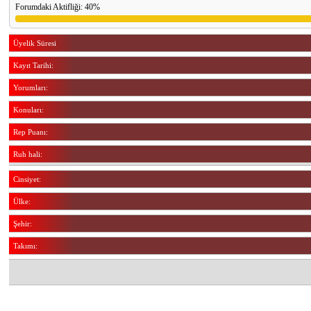
Forumdaki Aktifliği: 40%
Üyelik Süresi
Kayıt Tarihi:
Yorumları:
Konuları:
Rep Puanı:
Ruh hali:
Cinsiyet:
Ülke:
Şehir:
Takımı: