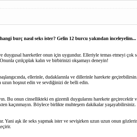
hangi burç nasıl seks ister? Gelin 12 burcu yakından inceleyelim...
aş ve duygusal hareketler onun için uygundur. Elleriyle temas etmeyi ço
Onunla çırılçıplak kalın ve birbirinizi okşamayı deneyin!
şlangıcında, ellerinle, dudaklarınla ve dillerinle harekete geçirebilirs
uzun hoşnut edin ve sevdiğinizi de belli edin.
ın. Bu onun cinsellikteki en gizemli duygularını harekete geçirecektir v
kten kaçınmayın. Böylece birlikte muhteşem dakikalar yaşayabilirsiniz. 
rar. Yani aşk ile seks yapmak ister ve sevişirken uzun uzun onun gözler
çirir.