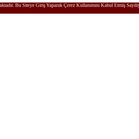
aktadır. Bu Siteye Giriş Yaparak Çerez Kullanımını Kabul Etmiş Sayıl