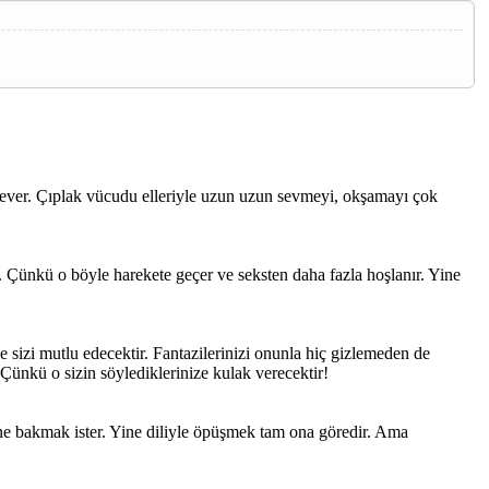
k sever. Çıplak vücudu elleriyle uzun uzun sevmeyi, okşamayı çok
in. Çünkü o böyle harekete geçer ve seksten daha fazla hoşlanır. Yine
e sizi mutlu edecektir. Fantazilerinizi onunla hiç gizlemeden de
Çünkü o sizin söylediklerinize kulak verecektir!
ine bakmak ister. Yine diliyle öpüşmek tam ona göredir. Ama